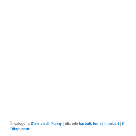
În categoria
D'ale vietii.
,
Funny
|
Etichete
barbati
,
femei
,
intrebari
|
8
Răspunsuri