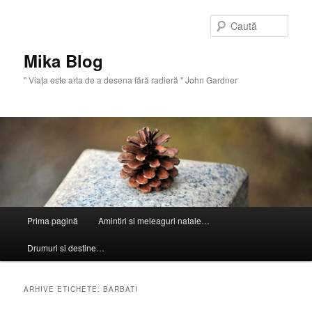
Sari
Sari
la
la
Caută
conținutul
conținutul
principal
secundar
Mika Blog
" Viaţa este arta de a desena fără radieră " John Gardner
Meniu
Prima pagină
Amintiri si meleaguri natale…
principal
Drumuri si destine…
ARHIVE ETICHETE:
BARBATI