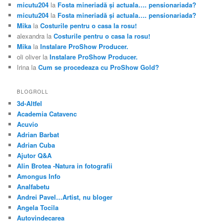
micutu204
la
Fosta mineriadă şi actuala…. pensionariada?
micutu204
la
Fosta mineriadă şi actuala…. pensionariada?
Mika
la
Costurile pentru o casa la rosu!
alexandra
la
Costurile pentru o casa la rosu!
Mika
la
Instalare ProShow Producer.
oli oliver
la
Instalare ProShow Producer.
Irina
la
Cum se procedeaza cu ProShow Gold?
BLOGROLL
3d-Altfel
Academia Catavenc
Acuvio
Adrian Barbat
Adrian Cuba
Ajutor Q&A
Alin Brotea -Natura in fotografii
Amongus Info
Analfabetu
Andrei Pavel…Artist, nu bloger
Angela Tocila
Autovindecarea