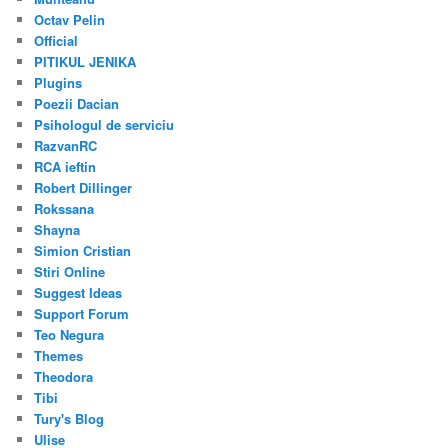
Octav Pelin
Official
PITIKUL JENIKA
Plugins
Poezii Dacian
Psihologul de serviciu
RazvanRC
RCA ieftin
Robert Dillinger
Rokssana
Shayna
Simion Cristian
Stiri Online
Suggest Ideas
Support Forum
Teo Negura
Themes
Theodora
Tibi
Tury's Blog
Ulise