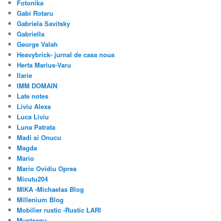
Fotonika
Gabi Rotaru
Gabriela Savitsky
Gabriella
George Valah
Heavybrick- jurnal de casa noua
Herta Marius-Varu
Ilarie
IMM DOMAIN
Late notes
Liviu Alexa
Luca Liviu
Luna Patrata
Madi si Onucu
Magda
Mario
Mario Ovidiu Oprea
Micutu204
MIKA -Michaelas Blog
Millenium Blog
Mobilier rustic -Rustic LARI
Munteanu