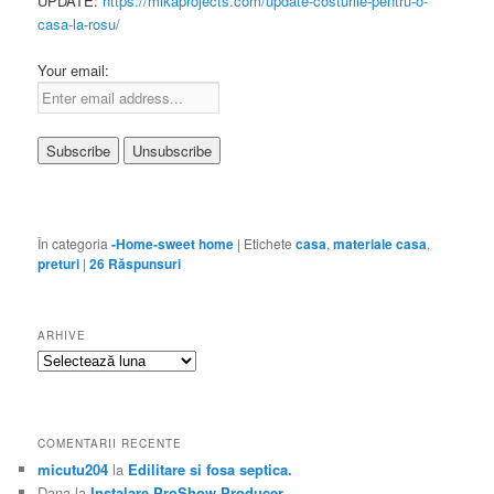
UPDATE:
https://mikaprojects.com/update-costurile-pentru-o-
casa-la-rosu/
Your email:
În categoria
-Home-sweet home
|
Etichete
casa
,
materiale casa
,
preturi
|
26
Răspunsuri
ARHIVE
Arhive
COMENTARII RECENTE
micutu204
la
Edilitare si fosa septica.
Dana
la
Instalare ProShow Producer.