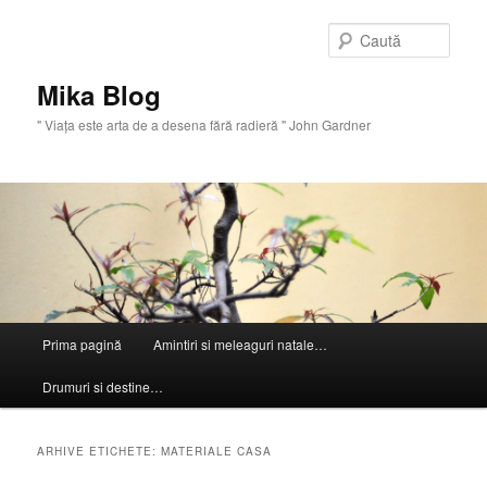
Sari
Sari
la
la
Caută
conținutul
conținutul
principal
secundar
Mika Blog
" Viaţa este arta de a desena fără radieră " John Gardner
Meniu
Prima pagină
Amintiri si meleaguri natale…
principal
Drumuri si destine…
ARHIVE ETICHETE:
MATERIALE CASA