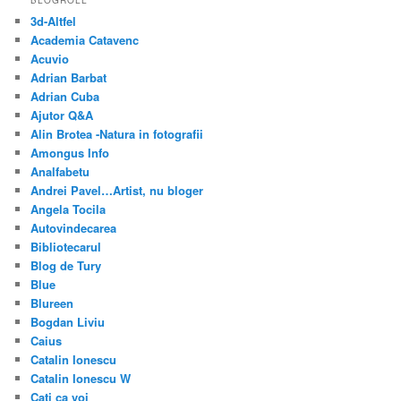
3d-Altfel
Academia Catavenc
Acuvio
Adrian Barbat
Adrian Cuba
Ajutor Q&A
Alin Brotea -Natura in fotografii
Amongus Info
Analfabetu
Andrei Pavel…Artist, nu bloger
Angela Tocila
Autovindecarea
Bibliotecarul
Blog de Tury
Blue
Blureen
Bogdan Liviu
Caius
Catalin Ionescu
Catalin Ionescu W
Cati ca voi