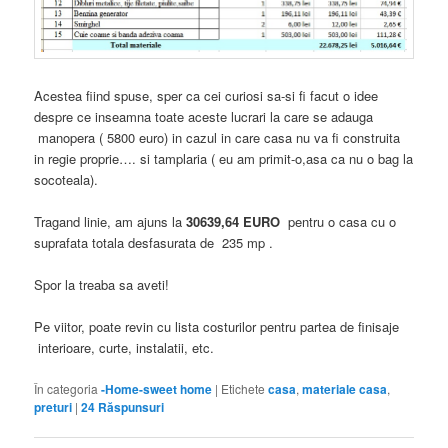
Acestea fiind spuse, sper ca cei curiosi sa-si fi facut o idee
despre ce inseamna toate aceste lucrari la care se adauga
manopera ( 5800 euro) in cazul in care casa nu va fi construita
in regie proprie…. si tamplaria ( eu am primit-o,asa ca nu o bag la
socoteala).
Tragand linie, am ajuns la
30639,64 EURO
pentru o casa cu o
suprafata totala desfasurata de 235 mp .
Spor la treaba sa aveti!
Pe viitor, poate revin cu lista costurilor pentru partea de finisaje
interioare, curte, instalatii, etc.
În categoria
-Home-sweet home
|
Etichete
casa
,
materiale casa
,
preturi
|
24
Răspunsuri