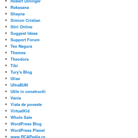
Robert Dillinger
Rokssana
Shayna
Simion Cristian
Stiri Online
Suggest Ideas
Support Forum
Teo Negura
Themes
Theodora
Tibi
Tury's Blog
Ulise
UltraBUN
Utile in constructii
Vania
Viata de poveste
VirtualKid
Whole Sale
WordPress Blog
WordPress Planet
www.RCAPedia.ro