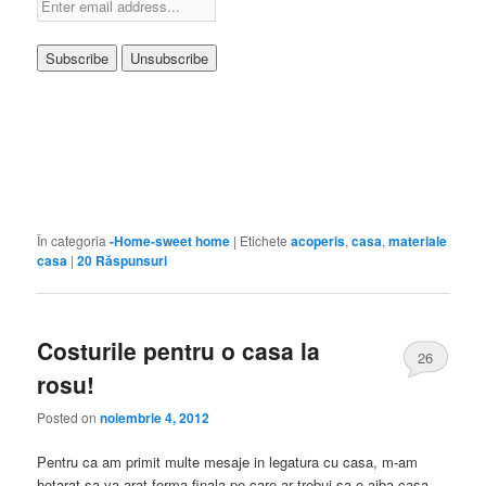
În categoria
-Home-sweet home
|
Etichete
acoperis
,
casa
,
materiale
casa
|
20
Răspunsuri
Costurile pentru o casa la
26
rosu!
Posted on
noiembrie 4, 2012
Pentru ca am primit multe mesaje in legatura cu casa, m-am
hotarat sa va arat forma finala pe care ar trebui sa o aiba casa