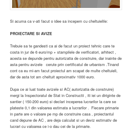
Si acuma ca v-ati facut o idee sa incepem cu cheltuielile:
PROIECTARE SI AVIZE
Trebuie sa te gandesti ca ai de facut un proiect tehnic care te
costa in jur de 6 euro/mp + stampilele de verificatori, arhitect ,
acesta se depunde pentru autorizatia de construire, dar inainte de
asta pentru avizele cerute prin certificatul de urbanism .Tinand
cont ca eu mi-am facut proiectul am scapat de multe cheltuieli,
dar de asta tot am cheltuit aproximativ 1000 euro.
Dupa ce ai luat toate avizele si AC( autorizatia de construire)
mergi la Inspectoratul de Stat in Constructii , iti iei un diriginte de
santier ( 150-200 euro) si declari inceperea lucrarilor la care se
plateste 0,1 din valoarea estimata a lucrarilor . Fiecare primarie
in parte are o valoare pe mp de construire casa , proiectantul
cand depune de AC , are deja calculat si un deviz estimativ de
lucrari cu valoarea ce i-o dau cei de la primarie.