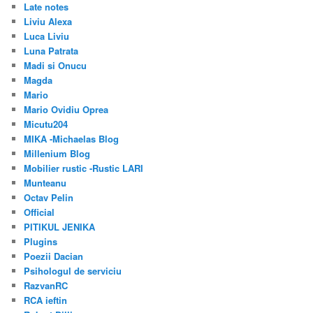
Late notes
Liviu Alexa
Luca Liviu
Luna Patrata
Madi si Onucu
Magda
Mario
Mario Ovidiu Oprea
Micutu204
MIKA -Michaelas Blog
Millenium Blog
Mobilier rustic -Rustic LARI
Munteanu
Octav Pelin
Official
PITIKUL JENIKA
Plugins
Poezii Dacian
Psihologul de serviciu
RazvanRC
RCA ieftin