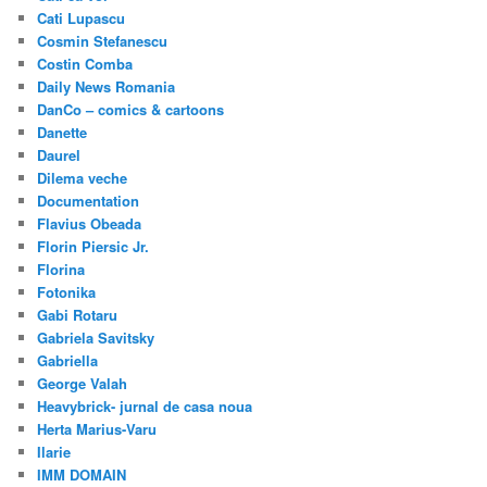
Cati Lupascu
Cosmin Stefanescu
Costin Comba
Daily News Romania
DanCo – comics & cartoons
Danette
Daurel
Dilema veche
Documentation
Flavius Obeada
Florin Piersic Jr.
Florina
Fotonika
Gabi Rotaru
Gabriela Savitsky
Gabriella
George Valah
Heavybrick- jurnal de casa noua
Herta Marius-Varu
Ilarie
IMM DOMAIN