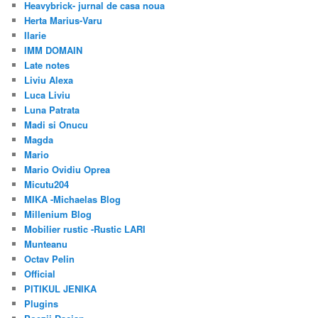
Heavybrick- jurnal de casa noua
Herta Marius-Varu
Ilarie
IMM DOMAIN
Late notes
Liviu Alexa
Luca Liviu
Luna Patrata
Madi si Onucu
Magda
Mario
Mario Ovidiu Oprea
Micutu204
MIKA -Michaelas Blog
Millenium Blog
Mobilier rustic -Rustic LARI
Munteanu
Octav Pelin
Official
PITIKUL JENIKA
Plugins