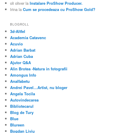
oli oliver
la
Instalare ProShow Producer.
Irina
la
Cum se procedeaza cu ProShow Gold?
BLOGROLL
3d-Altfel
Academia Catavenc
Acuvio
Adrian Barbat
Adrian Cuba
Ajutor Q&A
Alin Brotea -Natura in fotografii
Amongus Info
Analfabetu
Andrei Pavel…Artist, nu bloger
Angela Tocila
Autovindecarea
Bibliotecarul
Blog de Tury
Blue
Blureen
Bogdan Liviu