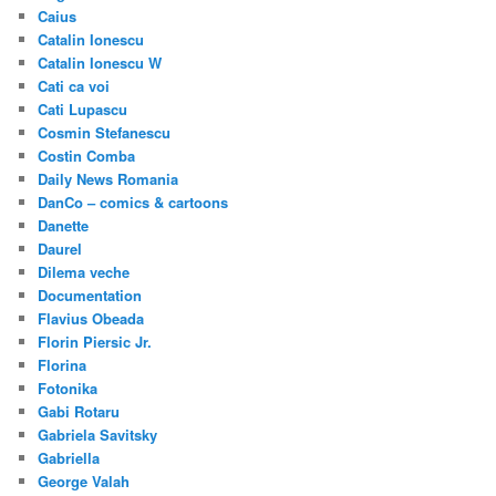
Caius
Catalin Ionescu
Catalin Ionescu W
Cati ca voi
Cati Lupascu
Cosmin Stefanescu
Costin Comba
Daily News Romania
DanCo – comics & cartoons
Danette
Daurel
Dilema veche
Documentation
Flavius Obeada
Florin Piersic Jr.
Florina
Fotonika
Gabi Rotaru
Gabriela Savitsky
Gabriella
George Valah