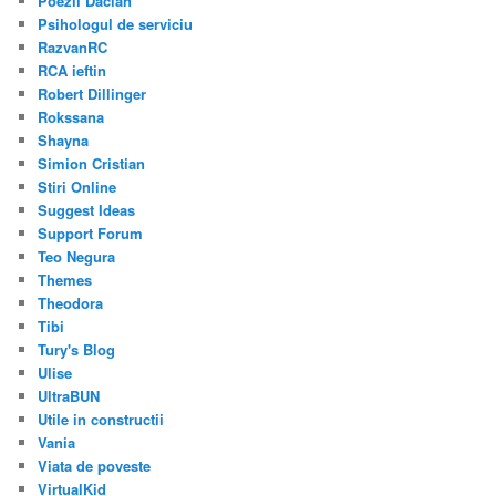
Poezii Dacian
Psihologul de serviciu
RazvanRC
RCA ieftin
Robert Dillinger
Rokssana
Shayna
Simion Cristian
Stiri Online
Suggest Ideas
Support Forum
Teo Negura
Themes
Theodora
Tibi
Tury's Blog
Ulise
UltraBUN
Utile in constructii
Vania
Viata de poveste
VirtualKid