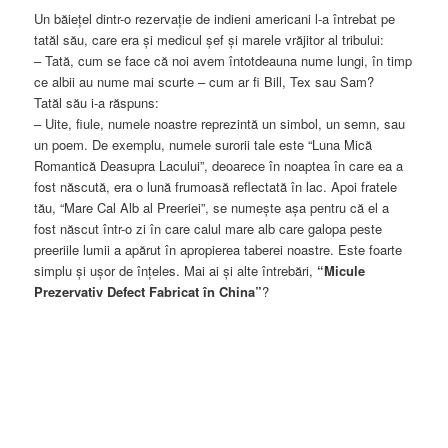
Un băieţel dintr-o rezervaţie de indieni americani l-a întrebat pe
tatăl său, care era şi medicul şef şi marele vrăjitor al tribului:
– Tată, cum se face că noi avem întotdeauna nume lungi, în timp
ce albii au nume mai scurte – cum ar fi Bill, Tex sau Sam?
Tatăl său i-a răspuns:
– Uite, fiule, numele noastre reprezintă un simbol, un semn, sau
un poem. De exemplu, numele surorii tale este “Luna Mică
Romantică Deasupra Lacului”, deoarece în noaptea în care ea a
fost născută, era o lună frumoasă reflectată în lac. Apoi fratele
tău, “Mare Cal Alb al Preeriei”, se numeşte aşa pentru că el a
fost născut într-o zi în care calul mare alb care galopa peste
preeriile lumii a apărut în apropierea taberei noastre. Este foarte
simplu şi uşor de înţeles. Mai ai şi alte întrebări,
“Micule
Prezervativ Defect Fabricat în China”
?