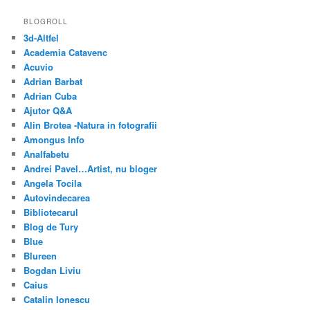
BLOGROLL
3d-Altfel
Academia Catavenc
Acuvio
Adrian Barbat
Adrian Cuba
Ajutor Q&A
Alin Brotea -Natura in fotografii
Amongus Info
Analfabetu
Andrei Pavel…Artist, nu bloger
Angela Tocila
Autovindecarea
Bibliotecarul
Blog de Tury
Blue
Blureen
Bogdan Liviu
Caius
Catalin Ionescu