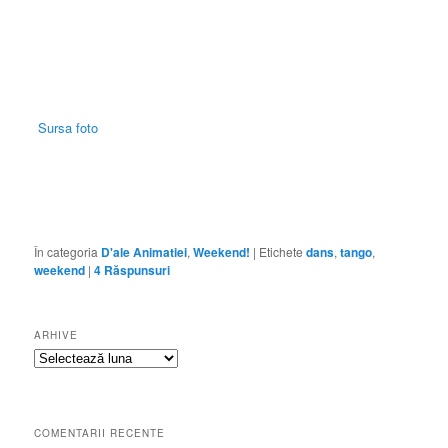
Sursa foto
În categoria
D'ale Animatiei
,
Weekend!
|
Etichete
dans
,
tango
,
weekend
|
4
Răspunsuri
ARHIVE
Arhive
COMENTARII RECENTE