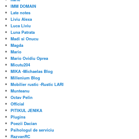
IMM DOMAIN
Late notes
Liviu Alexa
Luca Liviu
Luna Patrata
Madi si Onucu
Magda
Mario
Mario Ovidiu Oprea
Micutu204
MIKA -Michaelas Blog
Millenium Blog
Mobilier rustic -Rustic LARI
Munteanu
Octav Pelin
Official
PITIKUL JENIKA
Plugins
Poezii Dacian
Psihologul de serviciu
RazvanRC