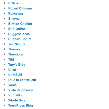
RCA ieftin
Robert Dillinger
Rokssana
Shayna
Simion Cristian
Stiri Online
Suggest Ideas
Support Forum
Teo Negura
Themes
Theodora
Tibi
Tury's Blog
Ulise
UltraBUN
Utile in constructii
Vania
Viata de poveste
VirtualKid
Whole Sale
WordPress Blog