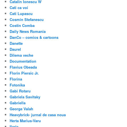
Catalin Ionescu W
Cati ca voi
Cati Lupascu
Cosmin Stefanescu
Costin Comba
Daily News Romania
DanCo – comics & cartoons
Danette
Daurel
Dilema veche
Documentation
Flavius Obeada
Florin Piersic Jr.
Florina
Fotonika
Gabi Rotaru
Gabriela Savitsky
Gabriella
George Valah
Heavybrick- jurnal de casa noua
Herta Marius-Varu
Ilarie