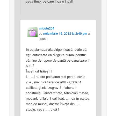
ceva timp, pe care inca o invat!
micutu204
pe
noiembrie 19, 2012 la 2:40 pm
a
spus:
În patalamaua aia dirigenţioasă, scrie că
eşti autorizată ca diriginte numai pentru:
cămine de rupere de pantă pe canalizare fi
600 ?
Înveţi cît trăieşti !
Li…..l nu are patalama nici pentru civile
vile , nu-i nici fierar de aVII -a,zidar 4
calificat şi nici zugrav 3 , laborant
construcţii, laborant foto, tehnician meteo,
mecanic utilaje 1 calificat, …. ca în cartea
mea de munci, dar tot învaţă din ….
studiu, ceva …. cică !