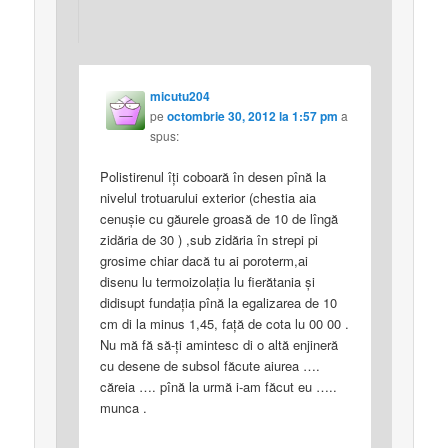
micutu204
pe
octombrie 30, 2012 la 1:57 pm
a
spus:
Polistirenul îţi coboară în desen pînă la
nivelul trotuarului exterior (chestia aia
cenuşie cu găurele groasă de 10 de lîngă
zidăria de 30 ) ,sub zidăria în strepi pi
grosime chiar dacă tu ai poroterm,ai
disenu lu termoizolaţia lu fierătania şi
didisupt fundaţia pînă la egalizarea de 10
cm di la minus 1,45, faţă de cota lu 00 00 .
Nu mă fă să-ţi amintesc di o altă enjineră
cu desene de subsol făcute aiurea ….
căreia …. pînă la urmă i-am făcut eu …..
munca .