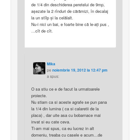
de 1/4 din deschiderea peretelui de 9mp,
aşezate la 2 rînduri de cărămizi, în decalaj
la un stîlp şi la celălalt.
Nu-i nici un bai, e foarte bine că le-aţi pus ,
…cît de cît.
Mika
pe
noiembrie 19, 2012 la 12:47 pm
a spus:
O sa stiu ce e de facut la urmatoarele
proiecte.
Nu stiam ca si aceste agrafe se pun pana
la 1/4 din lumina ( ca si calaretii de la
placa) , dar uite asa cu bobarnace mai
invat si eu cate ceva.
Ti-am mai spus, ca eu lucrez in alt
domeniu, treaba cu casele e acum…de