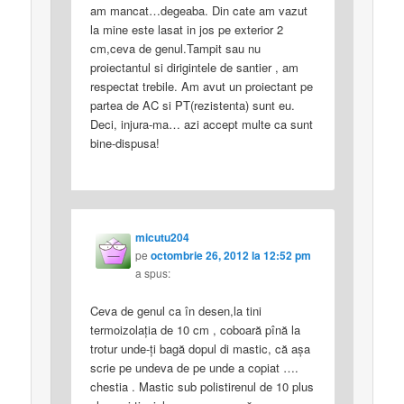
am mancat…degeaba. Din cate am vazut
la mine este lasat in jos pe exterior 2
cm,ceva de genul.Tampit sau nu
proiectantul si dirigintele de santier , am
respectat trebile. Am avut un proiectant pe
partea de AC si PT(rezistenta) sunt eu.
Deci, injura-ma… azi accept multe ca sunt
bine-dispusa!
micutu204
pe
octombrie 26, 2012 la 12:52 pm
a spus:
Ceva de genul ca în desen,la tini
termoizolaţia de 10 cm , coboară pînă la
trotur unde-ţi bagă dopul di mastic, că aşa
scrie pe undeva de pe unde a copiat ….
chestia . Mastic sub polistirenul de 10 plus