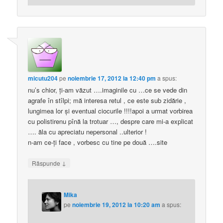
micutu204
pe
noiembrie 17, 2012 la 12:40 pm
a spus:
nu’s chior, ţi-am văzut ….imaginile cu …ce se vede din
agrafe în stîlpi; mă interesa retul , ce este sub zidărie ,
lungimea lor şi eventual ciocurile !!!!apoi a urmat vorbirea
cu polistirenu pînă la trotuar …, despre care mi-a explicat
…. ăla cu apreciatu nepersonal ..ulterior !
n-am ce-ţi face , vorbesc cu tine pe două ….site
↓
Răspunde
Mika
pe
noiembrie 19, 2012 la 10:20 am
a spus: