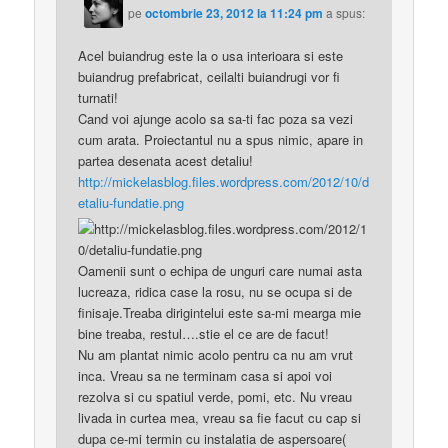
pe
octombrie 23, 2012 la 11:24 pm
a spus:
Acel buiandrug este la o usa interioara si este
buiandrug prefabricat, ceilalti buiandrugi vor fi
turnati!
Cand voi ajunge acolo sa sa-ti fac poza sa vezi
cum arata. Proiectantul nu a spus nimic, apare in
partea desenata acest detaliu!
http://mickelasblog.files.wordpress.com/2012/10/d
etaliu-fundatie.png
Oamenii sunt o echipa de unguri care numai asta
lucreaza, ridica case la rosu, nu se ocupa si de
finisaje.Treaba dirigintelui este sa-mi mearga mie
bine treaba, restul….stie el ce are de facut!
Nu am plantat nimic acolo pentru ca nu am vrut
inca. Vreau sa ne terminam casa si apoi voi
rezolva si cu spatiul verde, pomi, etc. Nu vreau
livada in curtea mea, vreau sa fie facut cu cap si
dupa ce-mi termin cu instalatia de aspersoare(