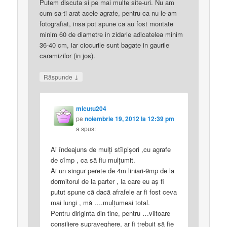
Putem discuta si pe mai multe site-uri. Nu am
cum sa-ti arat acele agrafe, pentru ca nu le-am
fotografiat, insa pot spune ca au fost montate
minim 60 de diametre in zidarie adicatelea minim
36-40 cm, iar ciocurile sunt bagate in gaurile
caramizilor (in jos).
↓
Răspunde
micutu204
pe
noiembrie 19, 2012 la 12:39 pm
a spus:
Ai îndeajuns de mulţi stîlpişori ,cu agrafe
de cîmp , ca să fiu mulţumit.
Ai un singur perete de 4m liniari-9mp de la
dormitorul de la parter , la care eu aş fi
putut spune că dacă afrafele ar fi fost ceva
mai lungi , mă ….mulţumeai total.
Pentru diriginta din tine, pentru …viitoare
consiliere supraveghere, ar fi trebuit să fie