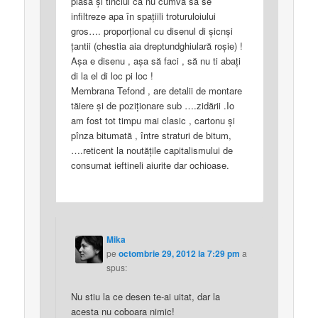
plasa şi tinciul ca nu cumva să se
infiltreze apa în spaţiili troturuloiului
gros…. proporţional cu disenul di şicnşi
ţantii (chestia aia dreptundghiulară roşie) !
Aşa e disenu , aşa să faci , să nu ti abaţi
di la el di loc pi loc !
Membrana Tefond , are detalii de montare
tăiere şi de poziţionare sub ….zidării .Io
am fost tot timpu mai clasic , cartonu şi
pînza bitumată , între straturi de bitum,
….reticent la noutăţile capitalismului de
consumat ieftineli aiurite dar ochioase.
Mika
pe
octombrie 29, 2012 la 7:29 pm
a
spus:
Nu stiu la ce desen te-ai uitat, dar la
acesta nu coboara nimic!