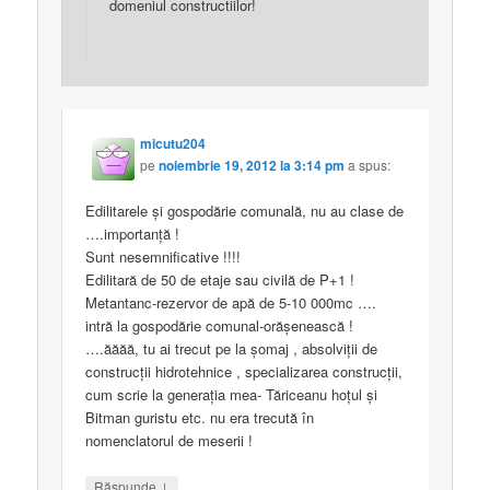
domeniul constructiilor!
micutu204
pe
noiembrie 19, 2012 la 3:14 pm
a spus:
Edilitarele şi gospodărie comunală, nu au clase de
….importanţă !
Sunt nesemnificative !!!!
Edilitară de 50 de etaje sau civilă de P+1 !
Metantanc-rezervor de apă de 5-10 000mc ….
intră la gospodărie comunal-orăşenească !
….ăăăă, tu ai trecut pe la şomaj , absolviţii de
construcţii hidrotehnice , specializarea construcţii,
cum scrie la generaţia mea- Tăriceanu hoţul şi
Bitman guristu etc. nu era trecută în
nomenclatorul de meserii !
↓
Răspunde