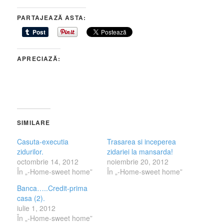
PARTAJEAZĂ ASTA:
APRECIAZĂ:
SIMILARE
Casuta-executia
Trasarea si inceperea
zidurilor.
zidariei la mansarda!
octombrie 14, 2012
noiembrie 20, 2012
În „-Home-sweet home”
În „-Home-sweet home”
Banca…..Credit-prima
casa (2).
iulie 1, 2012
În „-Home-sweet home”