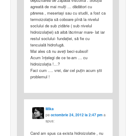
depozitarea de zăpadă viscolită . Soluţia
agreată de mai mulţi … dădători cu
părerea , meseriaşi sau cu studii, a fost ca
termoizolaţia să coboare pînă la nivelul
soclului de sub zidărie ( sub nivelul
hidroizolaţiei) să aibă lăcrimar mare- lat iar
restul soclului- fundaţiei, să fie cu
tencuială hidrofugă.
Mai ales că nu aveţi beci-subsol!
Acum înţelegi de ce te-am … cu
hidroizolaţia !…?
Faci cum …. vrei, dar cel puţin acum ştii
problemul !
Mika
pe
octombrie 24, 2012 la 2:47 pm
a
spus:
Cand am spus ca exista hidroizolatie , nu