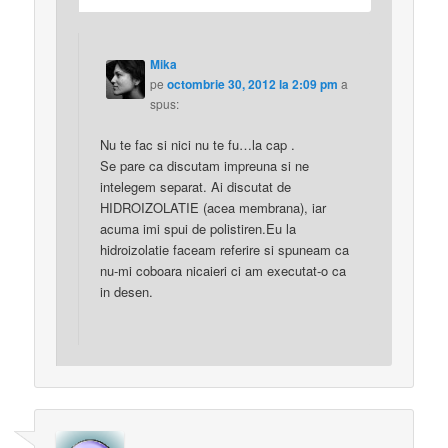
Mika
pe
octombrie 30, 2012 la 2:09 pm
a
spus:
Nu te fac si nici nu te fu…la cap .
Se pare ca discutam impreuna si ne
intelegem separat. Ai discutat de
HIDROIZOLATIE (acea membrana), iar
acuma imi spui de polistiren.Eu la
hidroizolatie faceam referire si spuneam ca
nu-mi coboara nicaieri ci am executat-o ca
in desen.