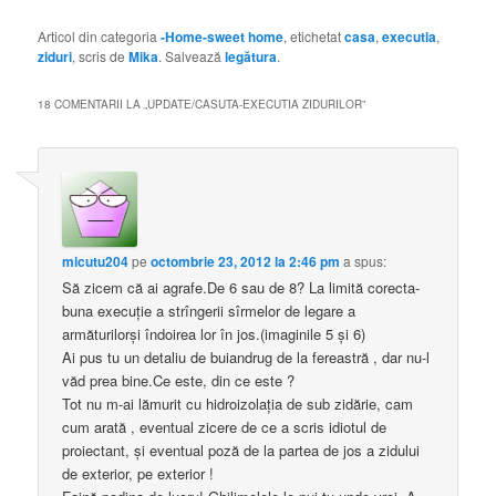
Articol din categoria
-Home-sweet home
, etichetat
casa
,
executia
,
ziduri
, scris de
Mika
. Salvează
legătura
.
18 COMENTARII LA „
UPDATE/CASUTA-EXECUTIA ZIDURILOR
”
micutu204
pe
octombrie 23, 2012 la 2:46 pm
a spus:
Să zicem că ai agrafe.De 6 sau de 8? La limită corecta-
buna execuţie a strîngerii sîrmelor de legare a
armăturilorşi îndoirea lor în jos.(imaginile 5 şi 6)
Ai pus tu un detaliu de buiandrug de la fereastră , dar nu-l
văd prea bine.Ce este, din ce este ?
Tot nu m-ai lămurit cu hidroizolaţia de sub zidărie, cam
cum arată , eventual zicere de ce a scris idiotul de
proiectant, şi eventual poză de la partea de jos a zidului
de exterior, pe exterior !