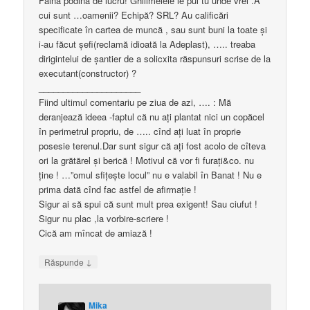
Faină podina de lucru! Ghilimelele le pui tu unde vrei .A
cui sunt …oamenii? Echipă? SRL? Au calificări
specificate în cartea de muncă , sau sunt buni la toate şi
i-au făcut şefi(reclamă idioată la Adeplast), ….. treaba
dirigintelui de şantier de a solicxita răspunsuri scrise de la
executant(constructor) ?
_____________________
Fiind ultimul comentariu pe ziua de azi, …. : Mă
deranjează ideea -faptul că nu aţi plantat nici un copăcel
în perimetrul propriu, de ….. cînd aţi luat în proprie
posesie terenul.Dar sunt sigur că aţi fost acolo de cîteva
ori la grătărel şi berică ! Motivul că vor fi furaţi&co. nu
ţine ! …”omul sfiţeşte locul” nu e valabil în Banat ! Nu e
prima dată cînd fac astfel de afirmaţie !
Sigur ai să spui că sunt mult prea exigent! Sau ciufut !
Sigur nu plac ,la vorbire-scriere !
Cică am mîncat de amiază !
↓
Răspunde
Mika