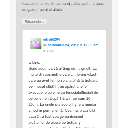
tevaraie si altele din pamant) , abia apoi ma apuc
de gazon, pomi si altele.
↓
Răspunde
micutu204
pe
octombrie 24, 2012 la 12:33 am
a spus:
E bine.
Scriu acum ca să ai timp de … gîndit. La
multe din coşmeliile care …. le-am văzut,
care au avut termoizolaţia pînă la trotuarul
perimetral clădirii , au apărut ulterior
execuţiei probleme cu tencuiala(tinciul) de
pe polistiren.După 1-2 ani, pe cam 20-
25cm. La unele s-a scorojit şi era murdar
umed în permanenţă. Cea mai plauzibilă
cauză , a fost spargerea-ricoşeul
picăturilor de ploaie pe trotuar şi