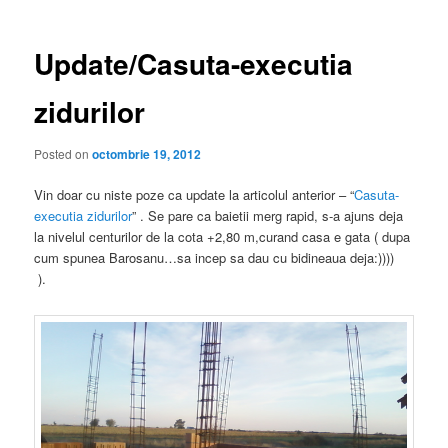
articole
Update/Casuta-executia
zidurilor
Posted on
octombrie 19, 2012
Vin doar cu niste poze ca update la articolul anterior – “
Casuta-
executia zidurilor
” . Se pare ca baietii merg rapid, s-a ajuns deja
la nivelul centurilor de la cota +2,80 m,curand casa e gata ( dupa
cum spunea Barosanu…sa incep sa dau cu bidineaua deja:))))
).