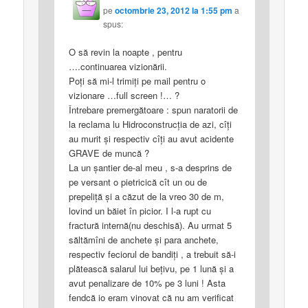
pe
octombrie 23, 2012 la 1:55 pm
a
spus:
O să revin la noapte , pentru
….continuarea vizionării.
Poţi să mi-l trimiţi pe mail pentru o
vizionare …full screen !… ?
Întrebare premergătoare : spun naratorii de
la reclama lu Hidroconstrucţia de azi, cîţi
au murit şi respectiv cîţi au avut acidente
GRAVE de muncă ?
La un şantier de-al meu , s-a desprins de
pe versant o pietricică cît un ou de
prepeliţă şi a căzut de la vreo 30 de m,
lovind un băiet în picior. I l-a rupt cu
fractură internă(nu deschisă). Au urmat 5
săltămîni de anchete şi para anchete,
respectiv feciorul de bandiţi , a trebuit să-i
plătească salarul lui beţivu, pe 1 lună şi a
avut penalizare de 10% pe 3 luni ! Asta
fendcă io eram vinovat că nu am verificat