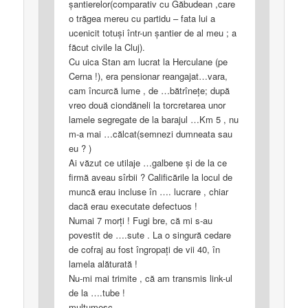
şantierelor(comparativ cu Găbudean ,care
o trăgea mereu cu partidu – fata lui a
ucenicit totuşi într-un şantier de al meu ; a
făcut civile la Cluj).
Cu uica Stan am lucrat la Herculane (pe
Cerna !), era pensionar reangajat…vara,
cam încurcă lume , de …bătrîneţe; după
vreo două ciondăneli la torcretarea unor
lamele segregate de la barajul …Km 5 , nu
m-a mai …călcat(semnezi dumneata sau
eu ? )
Ai văzut ce utilaje …galbene şi de la ce
firmă aveau sîrbii ? Calificările la locul de
muncă erau incluse în …. lucrare , chiar
dacă erau executate defectuos !
Numai 7 morţi ! Fugi bre, că mi s-au
povestit de ….sute . La o singură cedare
de cofraj au fost îngropaţi de vii 40, în
lamela alăturată !
Nu-mi mai trimite , că am transmis link-ul
de la ….tube !
mulţumesc