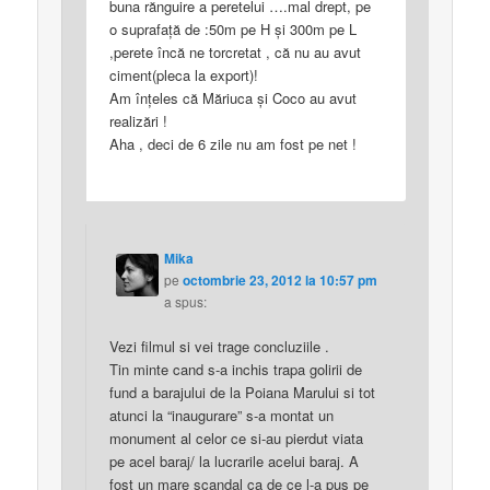
buna rănguire a peretelui ….mal drept, pe
o suprafaţă de :50m pe H şi 300m pe L
,perete încă ne torcretat , că nu au avut
ciment(pleca la export)!
Am înţeles că Măriuca şi Coco au avut
realizări !
Aha , deci de 6 zile nu am fost pe net !
Mika
pe
octombrie 23, 2012 la 10:57 pm
a spus:
Vezi filmul si vei trage concluziile .
Tin minte cand s-a inchis trapa golirii de
fund a barajului de la Poiana Marului si tot
atunci la “inaugurare” s-a montat un
monument al celor ce si-au pierdut viata
pe acel baraj/ la lucrarile acelui baraj. A
fost un mare scandal ca de ce l-a pus pe