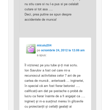
nu stiu care si nu l-a pus si pe celalalt
cutare si tot asa ….
Deci, prea putine se spun despre
accidentele de munca!
micutu204
pe
octombrie 24, 2012 la 12:06 am
a spus:
Îl vizionez pe you tube şi-ţi mai scriu.
Ion Savulov a fost cel care mi-a
recunoscut activitatea celor 7 ani de pe
cartea de muncă , anterioară … ingineriei,
în special că am fost fierar betonist ….
calificat(i-am dat pe şestache o probă de
lucru ca fierar înainte de a fi angajat ca ….
inginer) şi m-a susţinut mereu în gîlcevile
cu proiectanţii şi ceilalţi gealaţi ai