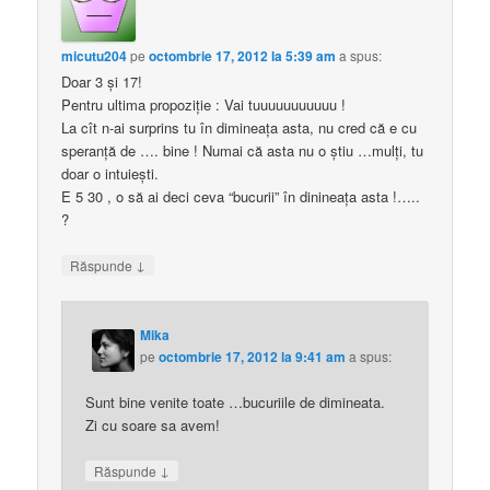
micutu204
pe
octombrie 17, 2012 la 5:39 am
a spus:
Doar 3 şi 17!
Pentru ultima propoziţie : Vai tuuuuuuuuuuu !
La cît n-ai surprins tu în dimineaţa asta, nu cred că e cu
speranţă de …. bine ! Numai că asta nu o ştiu …mulţi, tu
doar o intuieşti.
E 5 30 , o să ai deci ceva “bucurii” în dinineaţa asta !…..
?
↓
Răspunde
Mika
pe
octombrie 17, 2012 la 9:41 am
a spus:
Sunt bine venite toate …bucuriile de dimineata.
Zi cu soare sa avem!
↓
Răspunde