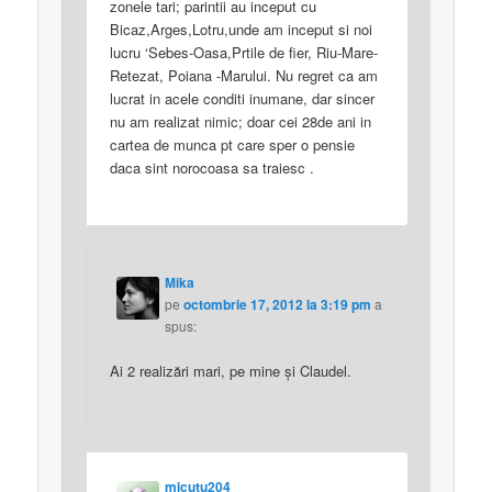
zonele tari; parintii au inceput cu
Bicaz,Arges,Lotru,unde am inceput si noi
lucru ‘Sebes-Oasa,Prtile de fier, Riu-Mare-
Retezat, Poiana -Marului. Nu regret ca am
lucrat in acele conditi inumane, dar sincer
nu am realizat nimic; doar cei 28de ani in
cartea de munca pt care sper o pensie
daca sint norocoasa sa traiesc .
Mika
pe
octombrie 17, 2012 la 3:19 pm
a
spus:
Ai 2 realizări mari, pe mine şi Claudel.
micutu204