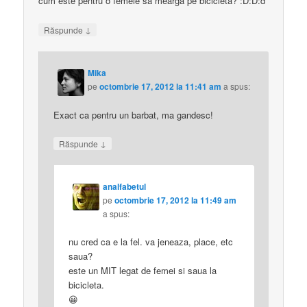
cum este pentru o femeie sa mearga pe bicicleta? :D:D:d
↓
Răspunde
Mika
pe
octombrie 17, 2012 la 11:41 am
a spus:
Exact ca pentru un barbat, ma gandesc!
↓
Răspunde
analfabetul
pe
octombrie 17, 2012 la 11:49 am
a spus:
nu cred ca e la fel. va jeneaza, place, etc
saua?
este un MIT legat de femei si saua la
bicicleta.
😀