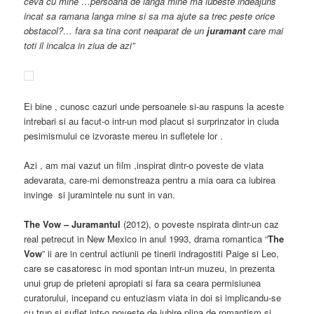
ceva cu mine …persoana de langa mine ma iubeste indeajuns
incat sa ramana langa mine si sa ma ajute sa trec peste orice
obstacol?… fara sa tina cont neaparat de un
juramant
care mai
toti il incalca in ziua de azi”
Ei bine , cunosc cazuri unde persoanele si-au raspuns la aceste
intrebari si au facut-o intr-un mod placut si surprinzator in ciuda
pesimismului ce izvoraste mereu in sufletele lor .
Azi , am mai vazut un film ,inspirat dintr-o poveste de viata
adevarata, care-mi demonstreaza pentru a mia oara ca iubirea
invinge si juramintele nu sunt in van.
The Vow – Juramantul
(2012), o poveste nspirata dintr-un caz
real petrecut in New Mexico in anul 1993, drama romantica “
The
Vow
” ii are in centrul actiunii pe tinerii indragostiti Paige si Leo,
care se casatoresc in mod spontan intr-un muzeu, in prezenta
unui grup de prieteni apropiati si fara sa ceara permisiunea
curatorului, incepand cu entuziasm viata in doi si implicandu-se
cu trup si suflet intr-o poveste de iubire plina de romantism si