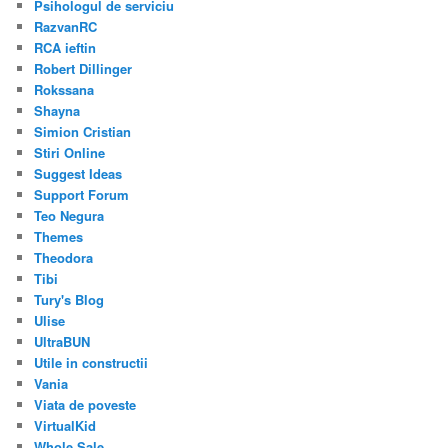
Psihologul de serviciu
RazvanRC
RCA ieftin
Robert Dillinger
Rokssana
Shayna
Simion Cristian
Stiri Online
Suggest Ideas
Support Forum
Teo Negura
Themes
Theodora
Tibi
Tury's Blog
Ulise
UltraBUN
Utile in constructii
Vania
Viata de poveste
VirtualKid
Whole Sale