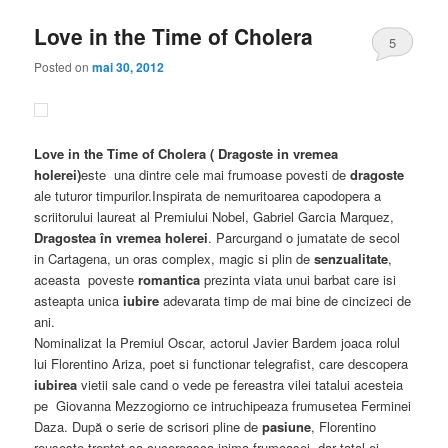
Love in the Time of Cholera
5
Posted on
mai 30, 2012
Love in the Time of Cholera ( Dragoste in vremea
holerei)
este una dintre cele mai frumoase povesti de
dragoste
ale tuturor timpurilor.Inspirata de nemuritoarea capodopera a
scriitorului laureat al Premiului Nobel, Gabriel Garcia Marquez,
Dragostea în vremea holerei
. Parcurgand o jumatate de secol
in Cartagena, un oras complex, magic si plin de
senzualitate
,
aceasta poveste
romantica
prezinta viata unui barbat care isi
asteapta unica
iubire
adevarata timp de mai bine de cincizeci de
ani.
Nominalizat la Premiul Oscar, actorul Javier Bardem joaca rolul
lui Florentino Ariza, poet si functionar telegrafist, care descopera
iubirea
vietii sale cand o vede pe fereastra vilei tatalui acesteia
pe Giovanna Mezzogiorno ce intruchipeaza frumusetea Ferminei
Daza. După o serie de scrisori pline de
pasiune
, Florentino
reuseste treptat sa cucereasca inima frumoasei, dar tatal ei