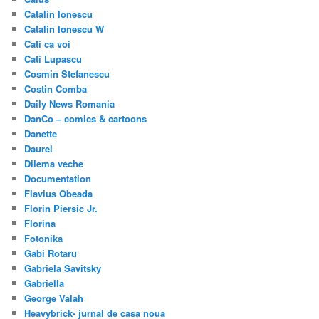
Catalin Ionescu
Catalin Ionescu W
Cati ca voi
Cati Lupascu
Cosmin Stefanescu
Costin Comba
Daily News Romania
DanCo – comics & cartoons
Danette
Daurel
Dilema veche
Documentation
Flavius Obeada
Florin Piersic Jr.
Florina
Fotonika
Gabi Rotaru
Gabriela Savitsky
Gabriella
George Valah
Heavybrick- jurnal de casa noua