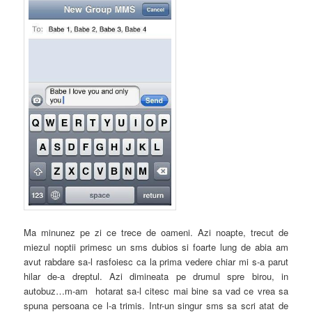
Ma minunez pe zi ce trece de oameni. Azi noapte, trecut de
miezul noptii primesc un sms dubios si foarte lung de abia am
avut rabdare sa-l rasfoiesc ca la prima vedere chiar mi s-a parut
hilar de-a dreptul. Azi dimineata pe drumul spre birou, in
autobuz…m-am hotarat sa-l citesc mai bine sa vad ce vrea sa
spuna persoana ce l-a trimis. Intr-un singur sms sa scri atat de