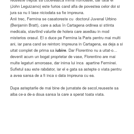
(John Leguizamo) este furios cand afla de povestea celor doi si
jura sa nu ii lase niciodata sa fie impreuna.
Anii trec, Fermina se casatoreste cu doctorul Juvenal Urbino
(Benjamin Bratt), care a adus în Cartagena ordinea si stiinta
medicala, stavilind valurile de holera care asediau in mod
misterios orasul. El o duce pe Fermina la Paris pentru mai multi
ani, iar pana cand se reintorc impreuna in Cartagena, ea deja a si
uitat complet de prima sa
iubire
. Dar Florentino nu a uitat-o…
devenit acum un bogat proprietar de vase, Florentino are mai
multe legaturi amoroase, dar inima lui inca apartine Ferminei.
Sufletul sau este rabdator, iar el e gata sa astepte o viata pentru
a avea sansa de a fi inca o data impreuna cu ea.
Dupa asteptarile de mai bine de jumatate de secol,reuseste sa
aiba ce-a de-a doua sansa la care a sperat toata viata.