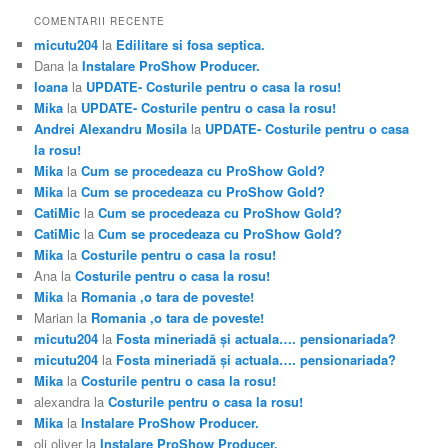
COMENTARII RECENTE
micutu204
la
Edilitare si fosa septica.
Dana
la
Instalare ProShow Producer.
Ioana
la
UPDATE- Costurile pentru o casa la rosu!
Mika
la
UPDATE- Costurile pentru o casa la rosu!
Andrei Alexandru Mosila
la
UPDATE- Costurile pentru o casa
la rosu!
Mika
la
Cum se procedeaza cu ProShow Gold?
Mika
la
Cum se procedeaza cu ProShow Gold?
CatiMic
la
Cum se procedeaza cu ProShow Gold?
CatiMic
la
Cum se procedeaza cu ProShow Gold?
Mika
la
Costurile pentru o casa la rosu!
Ana
la
Costurile pentru o casa la rosu!
Mika
la
Romania ,o tara de poveste!
Marian
la
Romania ,o tara de poveste!
micutu204
la
Fosta mineriadă şi actuala…. pensionariada?
micutu204
la
Fosta mineriadă şi actuala…. pensionariada?
Mika
la
Costurile pentru o casa la rosu!
alexandra
la
Costurile pentru o casa la rosu!
Mika
la
Instalare ProShow Producer.
oli oliver
la
Instalare ProShow Producer.