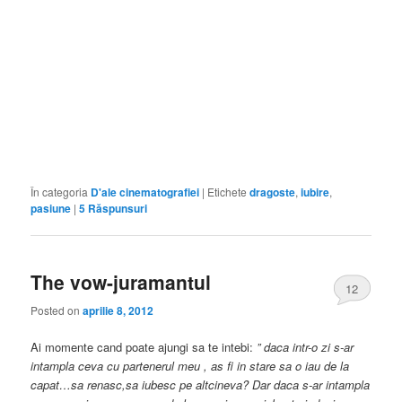
În categoria
D'ale cinematografiei
|
Etichete
dragoste
,
iubire
,
pasiune
|
5
Răspunsuri
The vow-juramantul
12
Posted on
aprilie 8, 2012
Ai momente cand poate ajungi sa te intebi:
” daca intr-o zi s-ar
intampla ceva cu partenerul meu , as fi in stare sa o iau de la
capat…sa renasc,sa iubesc pe altcineva? Dar daca s-ar intampla