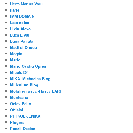
Herta Marius-Varu
Ilarie
IMM DOMAIN
Late notes
Liviu Alexa
Luca Liviu
Luna Patrata
Madi si Onucu
Magda
Mario
Mario Ovidiu Oprea
Micutu204
MIKA -Michaelas Blog
Millenium Blog
Mobilier rustic -Rustic LARI
Munteanu
Octav Pelin
Official
PITIKUL JENIKA
Plugins
Poezii Dacian