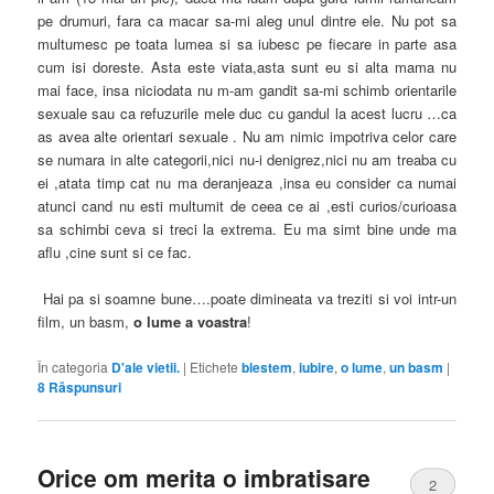
pe drumuri, fara ca macar sa-mi aleg unul dintre ele. Nu pot sa
multumesc pe toata lumea si sa iubesc pe fiecare in parte asa
cum isi doreste. Asta este viata,asta sunt eu si alta mama nu
mai face, insa niciodata nu m-am gandit sa-mi schimb orientarile
sexuale sau ca refuzurile mele duc cu gandul la acest lucru …ca
as avea alte orientari sexuale . Nu am nimic impotriva celor care
se numara in alte categorii,nici nu-i denigrez,nici nu am treaba cu
ei ,atata timp cat nu ma deranjeaza ,insa eu consider ca numai
atunci cand nu esti multumit de ceea ce ai ,esti curios/curioasa
sa schimbi ceva si treci la extrema. Eu ma simt bine unde ma
aflu ,cine sunt si ce fac.
Hai pa si soamne bune….poate dimineata va treziti si voi intr-un
film, un basm,
o lume a voastra
!
În categoria
D'ale vietii.
|
Etichete
blestem
,
iubire
,
o lume
,
un basm
|
8
Răspunsuri
Orice om merita o imbratisare
2