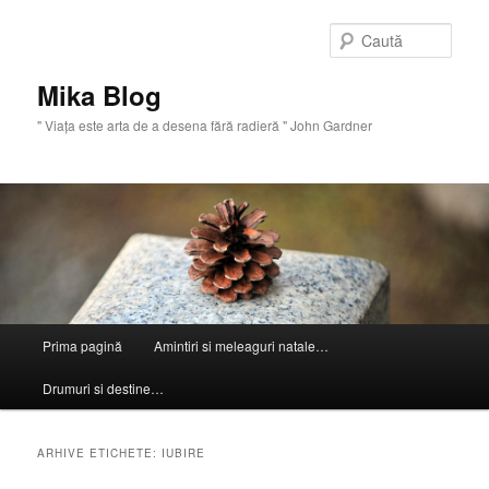
Sari
Sari
la
la
Caută
conținutul
conținutul
principal
secundar
Mika Blog
" Viaţa este arta de a desena fără radieră " John Gardner
Meniu
Prima pagină
Amintiri si meleaguri natale…
principal
Drumuri si destine…
ARHIVE ETICHETE:
IUBIRE