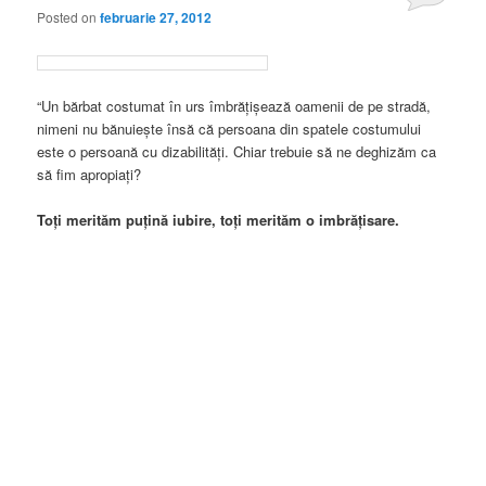
Posted on
februarie 27, 2012
“Un bărbat costumat în urs îmbrăţişează oamenii de pe stradă,
nimeni nu bănuieşte însă că persoana din spatele costumului
este o persoană cu dizabilităţi. Chiar trebuie să ne deghizăm ca
să fim apropiaţi?
Toţi merităm puţină iubire, toţi merităm o imbrăţisare.