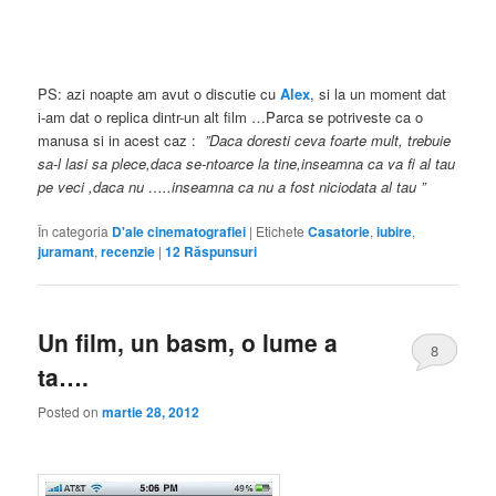
PS: azi noapte am avut o discutie cu
Alex
, si la un moment dat
i-am dat o replica dintr-un alt film …Parca se potriveste ca o
manusa si in acest caz :
‎”Daca doresti ceva foarte mult, trebuie
sa-l lasi sa plece,daca se-ntoarce la tine,inseamna ca va fi al tau
pe veci ,daca nu …..inseamna ca nu a fost niciodata al tau ”
În categoria
D'ale cinematografiei
|
Etichete
Casatorie
,
iubire
,
juramant
,
recenzie
|
12
Răspunsuri
Un film, un basm, o lume a
8
ta….
Posted on
martie 28, 2012