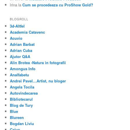
Irina
la
Cum se procedeaza cu ProShow Gold?
BLOGROLL
3d-Altfel
Academia Catavenc
Acuvio
Adrian Barbat
Adrian Cuba
Ajutor Q&A
Alin Brotea -Natura in fotografii
Amongus Info
Analfabetu
Andrei Pavel…Artist, nu bloger
Angela Tocila
Autovindecarea
Bibliotecarul
Blog de Tury
Blue
Blureen
Bogdan Liviu
Caius