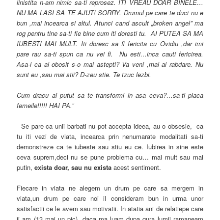
linistita n-am nimic sa-ti reprosez. ITI VREAU DOAR BINELE…
NU MA LASI SA TE AJUT! SORRY. Drumul pe care te duci nu e
bun ,mai incearca si altul. Atunci cand ascult „broken angel” ma
rog pentru tine sa-ti fie bine cum iti doresti tu. AI PUTEA SA MA
IUBESTI MAI MULT. Iti doresc sa fi fericita cu Ovidiu ,dar imi
pare rau sa-ti spun ca nu vei fi. Nu esti…inca cauti fericirea.
Asa-i ca ai obosit s-o mai astepti? Va veni ,mai ai rabdare. Nu
sunt eu ,sau mai stii? D-zeu stie. Te tzuc lezbi.
Cum dracu ai putut sa te transformi in asa ceva?…sa-ti placa
femeile!!!!! HAI PA.”
Se pare ca unii barbati nu pot accepta ideea, au o obsesie, ca
tu iti vezi de viata, incearca prin nenumarate modalitati sa-ti
demonstreze ca te iubeste sau stiu eu ce. Iubirea in sine este
ceva suprem,deci nu se pune problema cu… mai mult sau mai
putin,
exista doar, sau nu exista
acest sentiment.
Fiecare in viata ne alegem un drum pe care sa mergem in
viata,un drum pe care noi il consideram bun in urma unor
satisfactii ce le avem sau motivatii. In atatia ani de relatiepe care
ii am (13 mai un pic), daca ma luam dupa gura lumii ramaneam