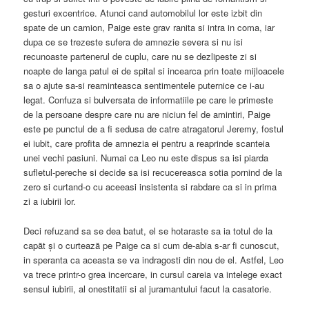
gesturi excentrice. Atunci cand automobilul lor este izbit din
spate de un camion, Paige este grav ranita si intra in coma, iar
dupa ce se trezeste sufera de amnezie severa si nu isi
recunoaste partenerul de cuplu, care nu se dezlipeste zi si
noapte de langa patul ei de spital si incearca prin toate mijloacele
sa o ajute sa-si reaminteasca sentimentele puternice ce i-au
legat. Confuza si bulversata de informatiile pe care le primeste
de la persoane despre care nu are niciun fel de amintiri, Paige
este pe punctul de a fi sedusa de catre atragatorul Jeremy, fostul
ei iubit, care profita de amnezia ei pentru a reaprinde scanteia
unei vechi pasiuni. Numai ca Leo nu este dispus sa isi piarda
sufletul-pereche si decide sa isi recucereasca sotia pornind de la
zero si curtand-o cu aceeasi insistenta si rabdare ca si in prima
zi a iubirii lor.
Deci refuzand sa se dea batut, el se hotaraste sa ia totul de la
capăt şi o curtează pe Paige ca si cum de-abia s-ar fi cunoscut,
in speranta ca aceasta se va indragosti din nou de el. Astfel, Leo
va trece printr-o grea incercare, in cursul careia va intelege exact
sensul iubirii, al onestitatii si al juramantului facut la casatorie.