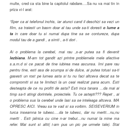
multe, cred ca sta bine la capitolul rabdare….Sa nu va mai tin in
priza vi-l arat:
“Sper ca ai telefonul inchis, iar atunci cand il deschizi sa vezi un
film, sa traiesti un basm doar al tau unde sa-ti doresti
o lume a
ta
in care doar tu si numai dupa tine sa se contureze, dupa
modul tau de a gandi , a simti , a-ti dori .
Ai o problema la cerebel, mai rau ,s-ar putea sa fi devenit
lezbiana
. M-am tot gandit azi printre problemele mele afective
s.a.m.d si ce pacat de tine iubirea mea ascunsa. Imi pare rau
pentru tine, esti asa de scumpa si de dulce, ai putea totusi sa-ti
gasesti un rost pe lumea asta si tu nu faci altceva decat sa te
compromiti si sa te limitezi la un ceai realizat pana acum. Esti
desteapta de ce nu profiti de asta? Esti inca tanara …da mai ai
timp sa-ti atingi dorintele, proiectele. Tu ce astepti??? Repet , ai
o problema sus la cerebel unde lasi sa se inteleaga altceva. MA
OPRESC AICI. Vreau sa te vad si sa vorbim. SEISEVERIUM in
turca inseamna te iubesc….da te iubesc, dar nu meriti…nu,nu
meriti . Esti jalnica cu cine n-ar trebui…nu numai la mine ma
refer. Mai sunt si altii( i-am pus un pic pe urmele tale). Stai