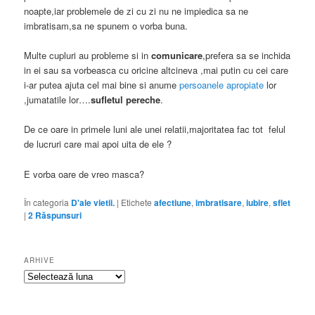
noapte,iar problemele de zi cu zi nu ne impiedica sa ne
imbratisam,sa ne spunem o vorba buna.
Multe cupluri au probleme si in
comunicare
,prefera sa se inchida
in ei sau sa vorbeasca cu oricine altcineva ,mai putin cu cei care
i-ar putea ajuta cel mai bine si anume
persoanele apropiate
lor
,jumatatile lor….
sufletul pereche
.
De ce oare in primele luni ale unei relatii,majoritatea fac tot felul
de lucruri care mai apoi uita de ele ?
E vorba oare de vreo masca?
În categoria
D'ale vietii.
|
Etichete
afectiune
,
imbratisare
,
iubire
,
sflet
|
2
Răspunsuri
ARHIVE
Arhive