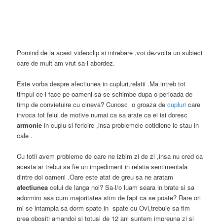
Pornind de la acest videoclip si intrebare ,voi dezvolta un subiect
care de mult am vrut sa-l abordez.
Este vorba despre afectiunea in cupluri,relatii .Ma intreb tot
timpul ce-i face pe oameni sa se schimbe dupa o perioada de
timp de convietuire cu cineva? Cunosc o groaza de
cupluri
care
invoca tot felul de motive numai ca sa arate ca ei isi doresc
armonie
in cuplu si fericire ,insa problemele cotidiene le stau in
cale .
Cu totii avem probleme de care ne izbim zi de zi ,insa nu cred ca
acesta ar trebui sa fie un impediment in relatia sentimentala
dintre doi oameni .Oare este atat de greu sa ne aratam
afectiunea
celui de langa noi? Sa-l/o luam seara in brate si sa
adormim asa cum majoritatea stim de fapt ca se poate? Rare ori
mi se intampla sa dorm spate in spate cu Ovi,trebuie sa fim
prea obositi amandoi si totusi de 12 ani suntem impreuna zi si