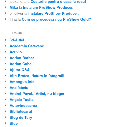
alexandra
la
Costurile pentru o casa la rosu!
Mika
la
Instalare ProShow Producer.
oli oliver
la
Instalare ProShow Producer.
Irina
la
Cum se procedeaza cu ProShow Gold?
BLOGROLL
3d-Altfel
Academia Catavenc
Acuvio
Adrian Barbat
Adrian Cuba
Ajutor Q&A
Alin Brotea -Natura in fotografii
Amongus Info
Analfabetu
Andrei Pavel…Artist, nu bloger
Angela Tocila
Autovindecarea
Bibliotecarul
Blog de Tury
Blue