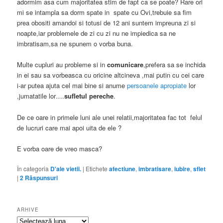
adormim asa cum majoritatea stim de fapt ca se poate? Rare ori
mi se intampla sa dorm spate in spate cu Ovi,trebuie sa fim
prea obositi amandoi si totusi de 12 ani suntem impreuna zi si
noapte,iar problemele de zi cu zi nu ne impiedica sa ne
imbratisam,sa ne spunem o vorba buna.
Multe cupluri au probleme si in
comunicare
,prefera sa se inchida
in ei sau sa vorbeasca cu oricine altcineva ,mai putin cu cei care
i-ar putea ajuta cel mai bine si anume
persoanele apropiate
lor
,jumatatile lor….
sufletul pereche
.
De ce oare in primele luni ale unei relatii,majoritatea fac tot felul
de lucruri care mai apoi uita de ele ?
E vorba oare de vreo masca?
În categoria
D'ale vietii.
|
Etichete
afectiune
,
imbratisare
,
iubire
,
sflet
|
2
Răspunsuri
ARHIVE
Arhive