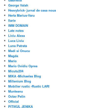
Gabriella
George Valah
Heavybrick- jurnal de casa noua
Herta Marius-Varu
Ilarie
IMM DOMAIN
Late notes
Liviu Alexa
Luca Liviu
Luna Patrata
Madi si Onucu
Magda
Mario
Mario Ovidiu Oprea
Micutu204
MIKA -Michaelas Blog
Millenium Blog
Mobilier rustic -Rustic LARI
Munteanu
Octav Pelin
Official
PITIKUL JENIKA