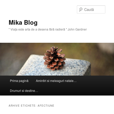
Sari
Sari
la
la
Caută
conținutul
conținutul
principal
secundar
Mika Blog
" Viaţa este arta de a desena fără radieră " John Gardner
Meniu
Prima pagină
Amintiri si meleaguri natale…
principal
Drumuri si destine…
ARHIVE ETICHETE:
AFECTIUNE