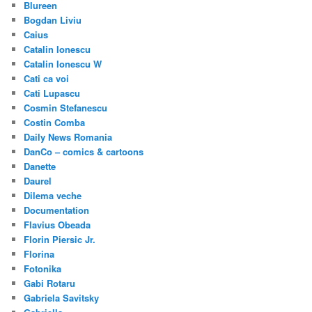
Blureen
Bogdan Liviu
Caius
Catalin Ionescu
Catalin Ionescu W
Cati ca voi
Cati Lupascu
Cosmin Stefanescu
Costin Comba
Daily News Romania
DanCo – comics & cartoons
Danette
Daurel
Dilema veche
Documentation
Flavius Obeada
Florin Piersic Jr.
Florina
Fotonika
Gabi Rotaru
Gabriela Savitsky