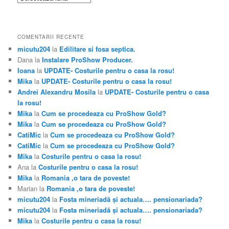
COMENTARII RECENTE
micutu204
la
Edilitare si fosa septica.
Dana
la
Instalare ProShow Producer.
Ioana
la
UPDATE- Costurile pentru o casa la rosu!
Mika
la
UPDATE- Costurile pentru o casa la rosu!
Andrei Alexandru Mosila
la
UPDATE- Costurile pentru o casa
la rosu!
Mika
la
Cum se procedeaza cu ProShow Gold?
Mika
la
Cum se procedeaza cu ProShow Gold?
CatiMic
la
Cum se procedeaza cu ProShow Gold?
CatiMic
la
Cum se procedeaza cu ProShow Gold?
Mika
la
Costurile pentru o casa la rosu!
Ana
la
Costurile pentru o casa la rosu!
Mika
la
Romania ,o tara de poveste!
Marian
la
Romania ,o tara de poveste!
micutu204
la
Fosta mineriadă şi actuala…. pensionariada?
micutu204
la
Fosta mineriadă şi actuala…. pensionariada?
Mika
la
Costurile pentru o casa la rosu!