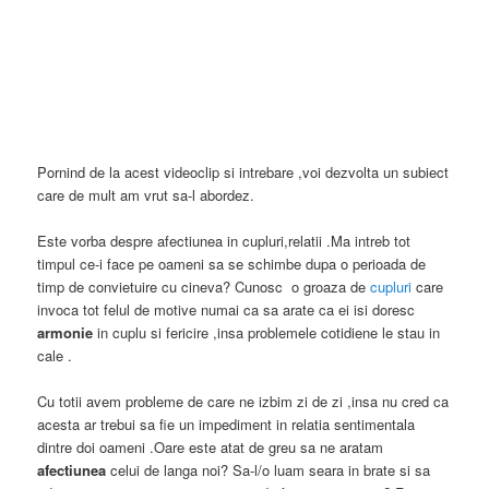
Pornind de la acest videoclip si intrebare ,voi dezvolta un subiect
care de mult am vrut sa-l abordez.
Este vorba despre afectiunea in cupluri,relatii .Ma intreb tot
timpul ce-i face pe oameni sa se schimbe dupa o perioada de
timp de convietuire cu cineva? Cunosc o groaza de
cupluri
care
invoca tot felul de motive numai ca sa arate ca ei isi doresc
armonie
in cuplu si fericire ,insa problemele cotidiene le stau in
cale .
Cu totii avem probleme de care ne izbim zi de zi ,insa nu cred ca
acesta ar trebui sa fie un impediment in relatia sentimentala
dintre doi oameni .Oare este atat de greu sa ne aratam
afectiunea
celui de langa noi? Sa-l/o luam seara in brate si sa