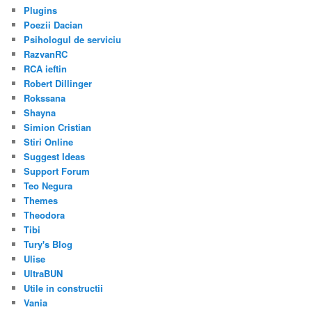
Plugins
Poezii Dacian
Psihologul de serviciu
RazvanRC
RCA ieftin
Robert Dillinger
Rokssana
Shayna
Simion Cristian
Stiri Online
Suggest Ideas
Support Forum
Teo Negura
Themes
Theodora
Tibi
Tury's Blog
Ulise
UltraBUN
Utile in constructii
Vania