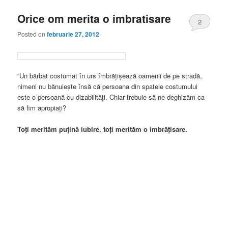
Orice om merita o imbratisare
2
Posted on
februarie 27, 2012
“Un bărbat costumat în urs îmbrăţişează oamenii de pe stradă,
nimeni nu bănuieşte însă că persoana din spatele costumului
este o persoană cu dizabilităţi. Chiar trebuie să ne deghizăm ca
să fim apropiaţi?
Toţi merităm puţină iubire, toţi merităm o imbrăţisare.