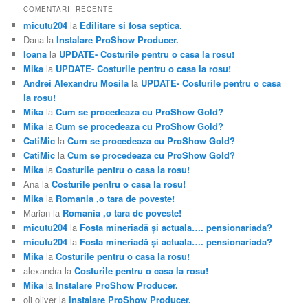
COMENTARII RECENTE
micutu204
la
Edilitare si fosa septica.
Dana
la
Instalare ProShow Producer.
Ioana
la
UPDATE- Costurile pentru o casa la rosu!
Mika
la
UPDATE- Costurile pentru o casa la rosu!
Andrei Alexandru Mosila
la
UPDATE- Costurile pentru o casa
la rosu!
Mika
la
Cum se procedeaza cu ProShow Gold?
Mika
la
Cum se procedeaza cu ProShow Gold?
CatiMic
la
Cum se procedeaza cu ProShow Gold?
CatiMic
la
Cum se procedeaza cu ProShow Gold?
Mika
la
Costurile pentru o casa la rosu!
Ana
la
Costurile pentru o casa la rosu!
Mika
la
Romania ,o tara de poveste!
Marian
la
Romania ,o tara de poveste!
micutu204
la
Fosta mineriadă şi actuala…. pensionariada?
micutu204
la
Fosta mineriadă şi actuala…. pensionariada?
Mika
la
Costurile pentru o casa la rosu!
alexandra
la
Costurile pentru o casa la rosu!
Mika
la
Instalare ProShow Producer.
oli oliver
la
Instalare ProShow Producer.