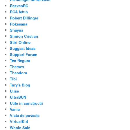
RazvanRC
RCA ieftin
Robert Dillinger
Rokssana
Shayna
Simion Cristian
Stiri Online
Suggest Ideas
Support Forum
Teo Negura
Themes
Theodora
Tibi
Tury's Blog
Ulise
UltraBUN
Utile in constructii
Vania
Viata de poveste
VirtualKid
Whole Sale