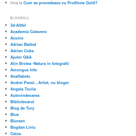
Irina
la
Cum se procedeaza cu ProShow Gold?
BLOGROLL
3d-Altfel
Academia Catavenc
Acuvio
Adrian Barbat
Adrian Cuba
Ajutor Q&A
Alin Brotea -Natura in fotografii
Amongus Info
Analfabetu
Andrei Pavel…Artist, nu bloger
Angela Tocila
Autovindecarea
Bibliotecarul
Blog de Tury
Blue
Blureen
Bogdan Liviu
Caius