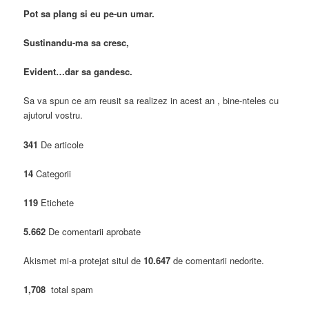
Pot sa plang si eu pe-un umar.
Sustinandu-ma sa cresc,
Evident…dar sa gandesc.
Sa va spun ce am reusit sa realizez in acest an , bine-nteles cu
ajutorul vostru.
341
De articole
14
Categorii
119
Etichete
5.662
De comentarii aprobate
Akismet mi-a protejat situl de
10.647
de comentarii nedorite.
1,708
total spam