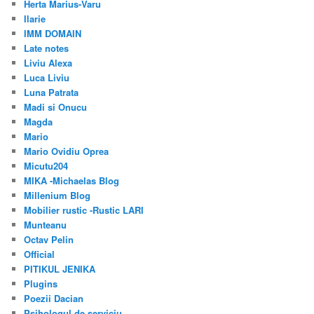
Herta Marius-Varu
Ilarie
IMM DOMAIN
Late notes
Liviu Alexa
Luca Liviu
Luna Patrata
Madi si Onucu
Magda
Mario
Mario Ovidiu Oprea
Micutu204
MIKA -Michaelas Blog
Millenium Blog
Mobilier rustic -Rustic LARI
Munteanu
Octav Pelin
Official
PITIKUL JENIKA
Plugins
Poezii Dacian
Psihologul de serviciu