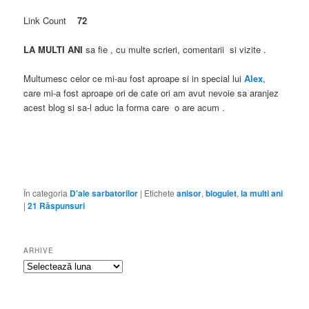
Link Count
72
LA MULTI ANI
sa fie , cu multe scrieri, comentarii si vizite .
Multumesc celor ce mi-au fost aproape si in special lui
Alex
,
care mi-a fost aproape ori de cate ori am avut nevoie sa aranjez
acest blog si sa-l aduc la forma care o are acum .
În categoria
D'ale sarbatorilor
|
Etichete
anisor
,
blogulet
,
la multi ani
|
21
Răspunsuri
ARHIVE
Arhive