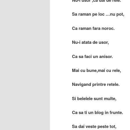
Nu-i usor ,ca dai de rele.
Sa raman pe loc …nu pot,
Ca raman fara noroc.
Nu-i atata de usor,
Ca sa faci un anisor.
Mai cu bune,mai cu rele,
Navigand printre retele.
Si belelele sunt multe,
Ca sa ti un blog in frunte.
Sa dai veste peste tot,