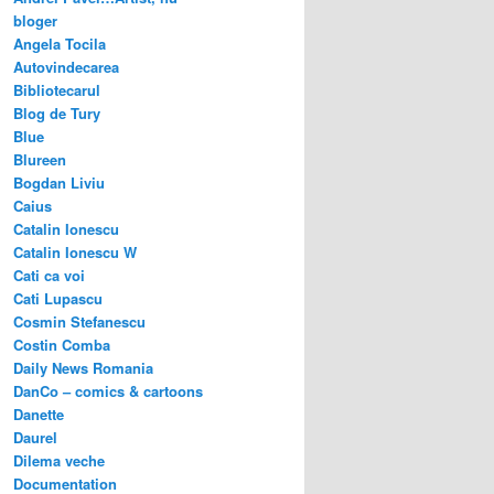
bloger
Angela Tocila
Autovindecarea
Bibliotecarul
Blog de Tury
Blue
Blureen
Bogdan Liviu
Caius
Catalin Ionescu
Catalin Ionescu W
Cati ca voi
Cati Lupascu
Cosmin Stefanescu
Costin Comba
Daily News Romania
DanCo – comics & cartoons
Danette
Daurel
Dilema veche
Documentation