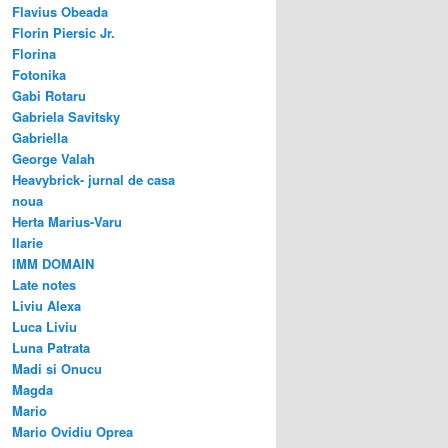
Flavius Obeada
Florin Piersic Jr.
Florina
Fotonika
Gabi Rotaru
Gabriela Savitsky
Gabriella
George Valah
Heavybrick- jurnal de casa
noua
Herta Marius-Varu
Ilarie
IMM DOMAIN
Late notes
Liviu Alexa
Luca Liviu
Luna Patrata
Madi si Onucu
Magda
Mario
Mario Ovidiu Oprea