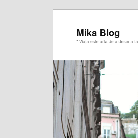
Sari
Sari
la
la
conținutul
conținutul
Mika Blog
principal
secundar
" Viaţa este arta de a desena f