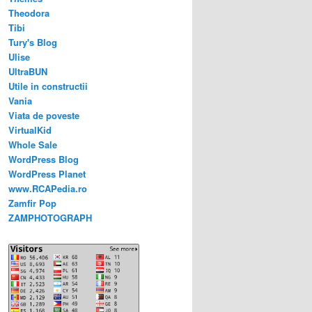
Theodora
Tibi
Tury's Blog
Ulise
UltraBUN
Utile in constructii
Vania
Viata de poveste
VirtualKid
Whole Sale
WordPress Blog
WordPress Planet
www.RCAPedia.ro
Zamfir Pop
ZAMPHOTOGRAPH