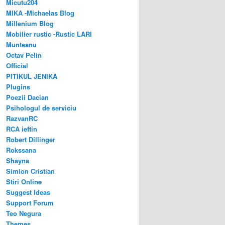
Micutu204
MIKA -Michaelas Blog
Millenium Blog
Mobilier rustic -Rustic LARI
Munteanu
Octav Pelin
Official
PITIKUL JENIKA
Plugins
Poezii Dacian
Psihologul de serviciu
RazvanRC
RCA ieftin
Robert Dillinger
Rokssana
Shayna
Simion Cristian
Stiri Online
Suggest Ideas
Support Forum
Teo Negura
Themes