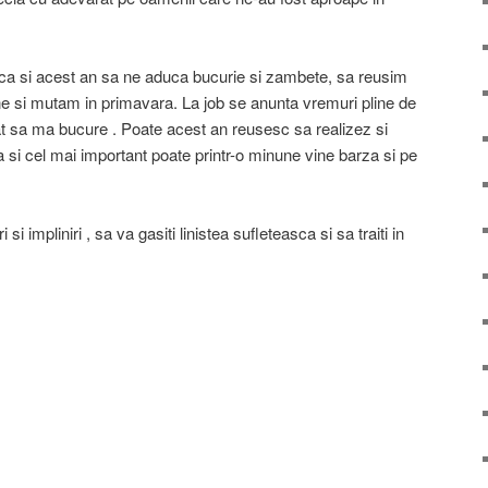
 ca si acest an sa ne aduca bucurie si zambete, sa reusim
e si mutam in primavara. La job se anunta vremuri pline de
 sa ma bucure . Poate acest an reusesc sa realizez si
 si cel mai important poate printr-o minune vine barza si pe
si impliniri , sa va gasiti linistea sufleteasca si sa traiti in