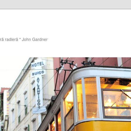
ără radieră " John Gardner