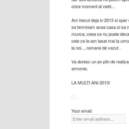
orice moment al vietii…
Am trecut deja in 2013 si sper
sa terminam acea casa si sa n
munca, ceea ce nu poate decat
cele ce le-am lasat mai la urma
la noi….ramane de vazut .
Va doresc un an plin de realizari 
armonie.
LA MULTI ANI 2013!
Your email: