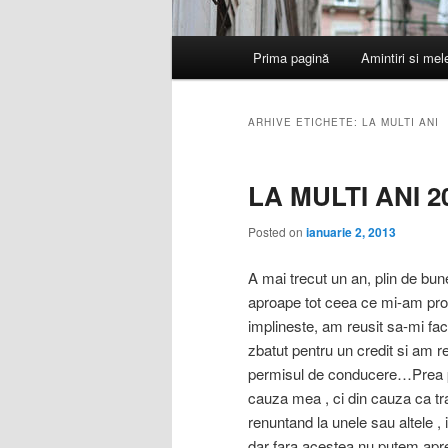
Meniu
Prima pagină
Amintiri si me
principal
ARHIVE ETICHETE:
LA MULTI ANI
LA MULTI ANI 2
Posted on
ianuarie 2, 2013
A mai trecut un an, plin de bun
aproape tot ceea ce mi-am pro
implineste, am reusit sa-mi fa
zbatut pentru un credit si am r
permisul de conducere…Prea pu
cauza mea , ci din cauza ca tra
renuntand la unele sau altele ,
dar fara acestea nu putem apre