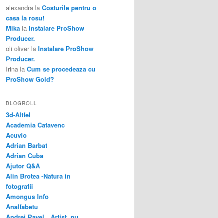
alexandra
la
Costurile pentru o
casa la rosu!
Mika
la
Instalare ProShow
Producer.
oli oliver
la
Instalare ProShow
Producer.
Irina
la
Cum se procedeaza cu
ProShow Gold?
BLOGROLL
3d-Altfel
Academia Catavenc
Acuvio
Adrian Barbat
Adrian Cuba
Ajutor Q&A
Alin Brotea -Natura in
fotografii
Amongus Info
Analfabetu
Andrei Pavel…Artist, nu