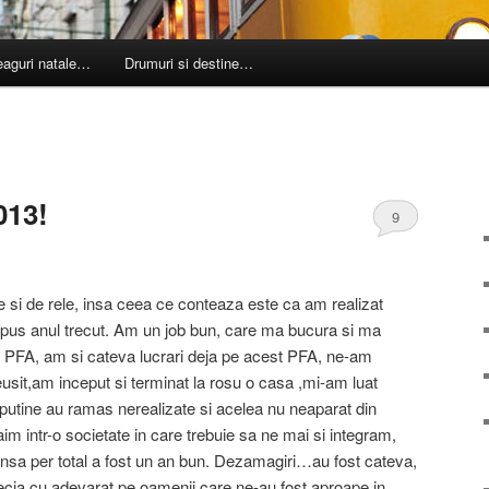
leaguri natale…
Drumuri si destine…
013!
9
e si de rele, insa ceea ce conteaza este ca am realizat
pus anul trecut. Am un job bun, care ma bucura si ma
c PFA, am si cateva lucrari deja pe acest PFA, ne-am
eusit,am inceput si terminat la rosu o casa ,mi-am luat
tine au ramas nerealizate si acelea nu neaparat din
im intr-o societate in care trebuie sa ne mai si integram,
 insa per total a fost un an bun. Dezamagiri…au fost cateva,
cia cu adevarat pe oamenii care ne-au fost aproape in