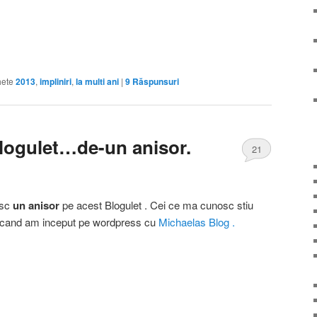
hete
2013
,
impliniri
,
la multi ani
|
9
Răspunsuri
logulet…de-un anisor.
21
esc
un anisor
pe acest Blogulet . Cei ce ma cunosc stiu
i cand am inceput pe wordpress cu
Michaelas Blog .