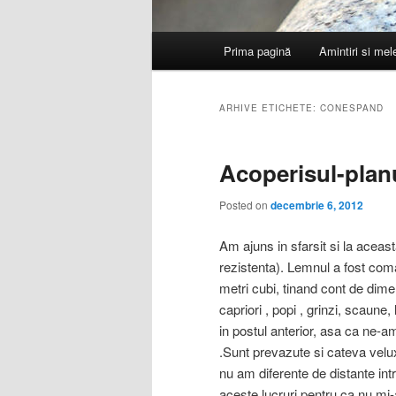
Meniu
Prima pagină
Amintiri si me
principal
ARHIVE ETICHETE:
CONESPAND
Acoperisul-plan
Posted on
decembrie 6, 2012
Am ajuns in sfarsit si la aceas
rezistenta). Lemnul a fost com
metri cubi, tinand cont de dim
capriori , popi , grinzi, scaune
in postul anterior, asa ca ne-a
.Sunt prevazute si cateva veluxu
nu am diferente de distante int
aceste lucruri pentru ca nu m