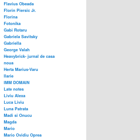
Flavius Obeada
Florin Piersic Jr.
Florina
Fotonika
Gabi Rotaru
Gabriela Savitsky
Gabriella
George Valah
Heavybrick- jurnal de casa
noua
Herta Marius-Varu
Ilarie
IMM DOMAIN
Late notes
Liviu Alexa
Luca Liviu
Luna Patrata
Madi si Onucu
Magda
Mario
Mario Ovidiu Oprea