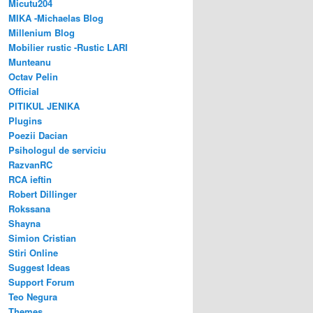
Micutu204
MIKA -Michaelas Blog
Millenium Blog
Mobilier rustic -Rustic LARI
Munteanu
Octav Pelin
Official
PITIKUL JENIKA
Plugins
Poezii Dacian
Psihologul de serviciu
RazvanRC
RCA ieftin
Robert Dillinger
Rokssana
Shayna
Simion Cristian
Stiri Online
Suggest Ideas
Support Forum
Teo Negura
Themes