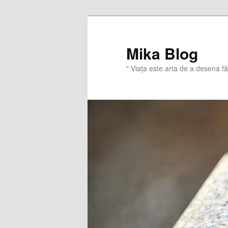
Sari
Sari
la
la
conținutul
conținutul
Mika Blog
principal
secundar
" Viaţa este arta de a desena f