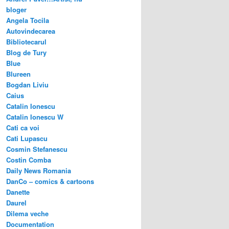
bloger
Angela Tocila
Autovindecarea
Bibliotecarul
Blog de Tury
Blue
Blureen
Bogdan Liviu
Caius
Catalin Ionescu
Catalin Ionescu W
Cati ca voi
Cati Lupascu
Cosmin Stefanescu
Costin Comba
Daily News Romania
DanCo – comics & cartoons
Danette
Daurel
Dilema veche
Documentation