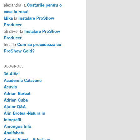
alexandra
la
Costurile pentru o
casa la rosu!
Mika
la
Instalare ProShow
Producer.
oli oliver
la
Instalare ProShow
Producer.
Irina
la
Cum se procedeaza cu
ProShow Gold?
BLOGROLL
3d-Altfel
Academia Catavenc
Acuvio
Adrian Barbat
Adrian Cuba
Ajutor Q&A
Alin Brotea -Natura in
fotografii
Amongus Info
Analfabetu
Andrei Pavel…Artist, nu