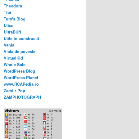
Theodora
Tibi
Tury's Blog
Ulise
UltraBUN
Utile in constructii
Vania
Viata de poveste
VirtualKid
Whole Sale
WordPress Blog
WordPress Planet
www.RCAPedia.ro
Zamfir Pop
ZAMPHOTOGRAPH