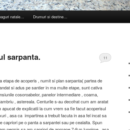
leaguri natale…
Drumuri si destine…
ul sarpanta.
11
ta etapa de acoperis , numit si plan sarpanta( partea de
andat si adus pe santier in ma multe etape, sunt cativa
ensiunile cosoroabelor, panelor intermediare , coama,
, lambriu , astereala. Centurile s-au decofrat cum am aratat
m apucat de explicatii la cum vrem sa fie facut acoperisul
ri , asa ca impartirea a trebuit facuta in asa fel incat sa
re capriori pe o panta a sarpantei sau pe cealalta. Spun
i-am permis sa am capriori de aproape 7-9 m lungime , asa