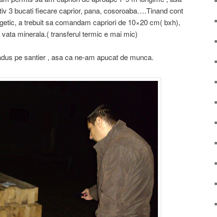
ectiv 3 bucati fiecare caprior, pana, cosoroaba….Tinand cont
rgetic, a trebuit sa comandam capriori de 10×20 cm( bxh),
de vata minerala.( transferul termic e mai mic)
 adus pe santier , asa ca ne-am apucat de munca.