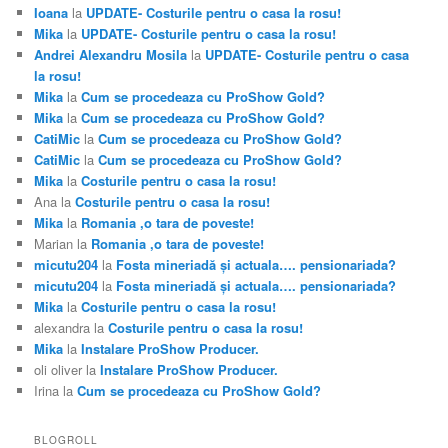
Ioana
la
UPDATE- Costurile pentru o casa la rosu!
Mika
la
UPDATE- Costurile pentru o casa la rosu!
Andrei Alexandru Mosila
la
UPDATE- Costurile pentru o casa
la rosu!
Mika
la
Cum se procedeaza cu ProShow Gold?
Mika
la
Cum se procedeaza cu ProShow Gold?
CatiMic
la
Cum se procedeaza cu ProShow Gold?
CatiMic
la
Cum se procedeaza cu ProShow Gold?
Mika
la
Costurile pentru o casa la rosu!
Ana
la
Costurile pentru o casa la rosu!
Mika
la
Romania ,o tara de poveste!
Marian
la
Romania ,o tara de poveste!
micutu204
la
Fosta mineriadă şi actuala…. pensionariada?
micutu204
la
Fosta mineriadă şi actuala…. pensionariada?
Mika
la
Costurile pentru o casa la rosu!
alexandra
la
Costurile pentru o casa la rosu!
Mika
la
Instalare ProShow Producer.
oli oliver
la
Instalare ProShow Producer.
Irina
la
Cum se procedeaza cu ProShow Gold?
BLOGROLL