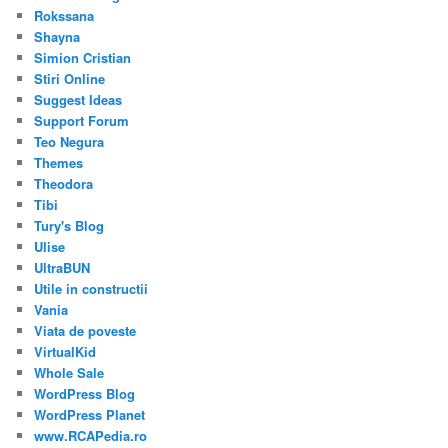
Rokssana
Shayna
Simion Cristian
Stiri Online
Suggest Ideas
Support Forum
Teo Negura
Themes
Theodora
Tibi
Tury's Blog
Ulise
UltraBUN
Utile in constructii
Vania
Viata de poveste
VirtualKid
Whole Sale
WordPress Blog
WordPress Planet
www.RCAPedia.ro