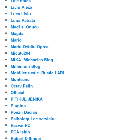
Late notes
Liviu Alexa
Luca Liviu
Luna Patrata
Madi si Onucu
Magda
Mario
Mario Ovidiu Oprea
Micutu204
MIKA -Michaelas Blog
Millenium Blog
Mobilier rustic -Rustic LARI
Munteanu
Octav Pelin
Official
PITIKUL JENIKA
Plugins
Poezii Dacian
Psihologul de serviciu
RazvanRC
RCA ieftin
Robert Dillinger