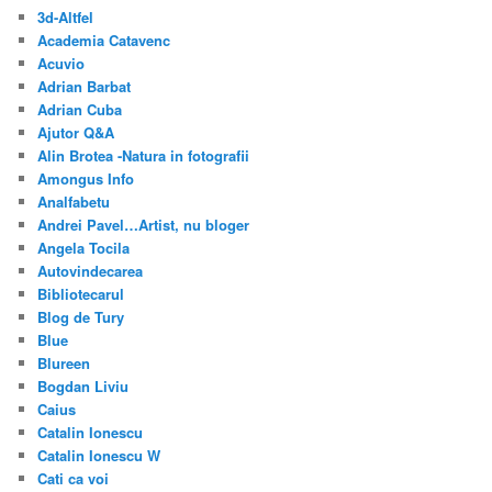
3d-Altfel
Academia Catavenc
Acuvio
Adrian Barbat
Adrian Cuba
Ajutor Q&A
Alin Brotea -Natura in fotografii
Amongus Info
Analfabetu
Andrei Pavel…Artist, nu bloger
Angela Tocila
Autovindecarea
Bibliotecarul
Blog de Tury
Blue
Blureen
Bogdan Liviu
Caius
Catalin Ionescu
Catalin Ionescu W
Cati ca voi