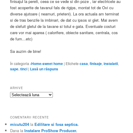
finisajul la pereti, ceea ce se vede si din poze , iar electricele au
fost acoperite de tavanul fals de rigips, montat tot de Ovi cu
diverse ajutoare ( neamuri, prieteni). La ora actuala am terminat
si de tras benzile la imbinari, de dat cu ipsos si glet. Mai avem
de slefuit gletul de la tavane si totul e gata. Eventuale costuri
care vor mai aparea ( calorifere, obiecte sanitare, centrala, cos
de fum…etc)
Sa auzim de bine!
În categoria
-Home-sweet home
|
Etichete
casa
,
finisaje
,
instalatii
,
sape
,
tinci
|
Lasă un răspuns
ARHIVE
Arhive
COMENTARII RECENTE
micutu204
la
Edilitare si fosa septica.
Dana
la
Instalare ProShow Producer.