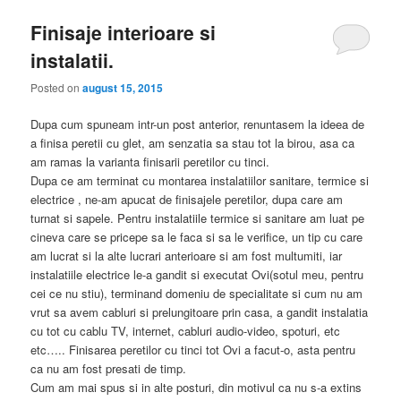
Finisaje interioare si
instalatii.
Posted on
august 15, 2015
Dupa cum spuneam intr-un post anterior, renuntasem la ideea de
a finisa peretii cu glet, am senzatia sa stau tot la birou, asa ca
am ramas la varianta finisarii peretilor cu tinci.
Dupa ce am terminat cu montarea instalatiilor sanitare, termice si
electrice , ne-am apucat de finisajele peretilor, dupa care am
turnat si sapele. Pentru instalatiile termice si sanitare am luat pe
cineva care se pricepe sa le faca si sa le verifice, un tip cu care
am lucrat si la alte lucrari anterioare si am fost multumiti, iar
instalatiile electrice le-a gandit si executat Ovi(sotul meu, pentru
cei ce nu stiu), terminand domeniu de specialitate si cum nu am
vrut sa avem cabluri si prelungitoare prin casa, a gandit instalatia
cu tot cu cablu TV, internet, cabluri audio-video, spoturi, etc
etc….. Finisarea peretilor cu tinci tot Ovi a facut-o, asta pentru
ca nu am fost presati de timp.
Cum am mai spus si in alte posturi, din motivul ca nu s-a extins