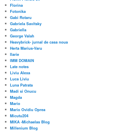
Florina
Fotonika
Gabi Rotaru
Gabriela Savitsky
Gabriella
George Valah
Heavybrick- jurnal de casa noua
Herta Marius-Varu
Ilarie
IMM DOMAIN
Late notes
Liviu Alexa
Luca Liviu
Luna Patrata
Madi si Onucu
Magda
Mario
Mario Ovidiu Oprea
Micutu204
MIKA -Michaelas Blog
Millenium Blog