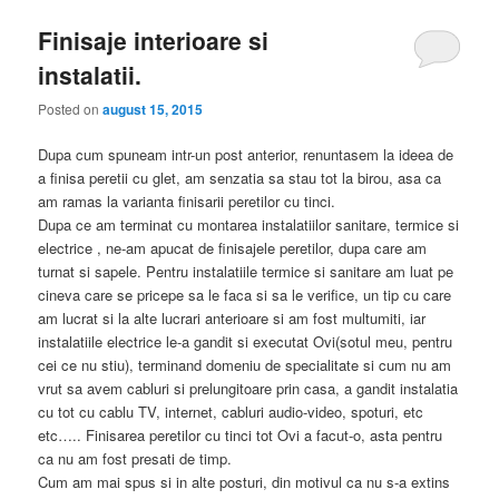
Finisaje interioare si
instalatii.
Posted on
august 15, 2015
Dupa cum spuneam intr-un post anterior, renuntasem la ideea de
a finisa peretii cu glet, am senzatia sa stau tot la birou, asa ca
am ramas la varianta finisarii peretilor cu tinci.
Dupa ce am terminat cu montarea instalatiilor sanitare, termice si
electrice , ne-am apucat de finisajele peretilor, dupa care am
turnat si sapele. Pentru instalatiile termice si sanitare am luat pe
cineva care se pricepe sa le faca si sa le verifice, un tip cu care
am lucrat si la alte lucrari anterioare si am fost multumiti, iar
instalatiile electrice le-a gandit si executat Ovi(sotul meu, pentru
cei ce nu stiu), terminand domeniu de specialitate si cum nu am
vrut sa avem cabluri si prelungitoare prin casa, a gandit instalatia
cu tot cu cablu TV, internet, cabluri audio-video, spoturi, etc
etc….. Finisarea peretilor cu tinci tot Ovi a facut-o, asta pentru
ca nu am fost presati de timp.
Cum am mai spus si in alte posturi, din motivul ca nu s-a extins