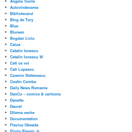
Angela Tocila
Autovindecarea
Bibliotecarul
Blog de Tury
Blue
Blureen
Bogdan Liviu
Caius
Catalin Ionescu
Catalin Ionescu W
Cati ca voi
Cati Lupascu
Cosmin Stefanescu
Costin Comba
Daily News Romania
DanCo – comics & cartoons
Danette
Daurel
Dilema veche
Documentation
Flavius Obeada
Florin Piersic Jr.