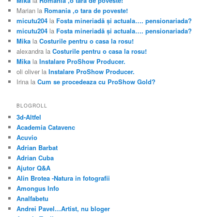
Mika
la
Romania ,o tara de poveste!
Marian
la
Romania ,o tara de poveste!
micutu204
la
Fosta mineriadă şi actuala…. pensionariada?
micutu204
la
Fosta mineriadă şi actuala…. pensionariada?
Mika
la
Costurile pentru o casa la rosu!
alexandra
la
Costurile pentru o casa la rosu!
Mika
la
Instalare ProShow Producer.
oli oliver
la
Instalare ProShow Producer.
Irina
la
Cum se procedeaza cu ProShow Gold?
BLOGROLL
3d-Altfel
Academia Catavenc
Acuvio
Adrian Barbat
Adrian Cuba
Ajutor Q&A
Alin Brotea -Natura in fotografii
Amongus Info
Analfabetu
Andrei Pavel…Artist, nu bloger