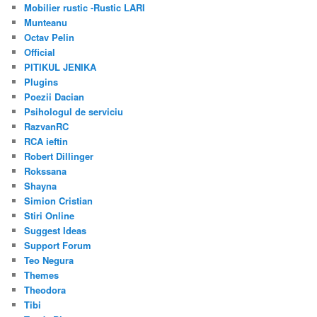
Mobilier rustic -Rustic LARI
Munteanu
Octav Pelin
Official
PITIKUL JENIKA
Plugins
Poezii Dacian
Psihologul de serviciu
RazvanRC
RCA ieftin
Robert Dillinger
Rokssana
Shayna
Simion Cristian
Stiri Online
Suggest Ideas
Support Forum
Teo Negura
Themes
Theodora
Tibi