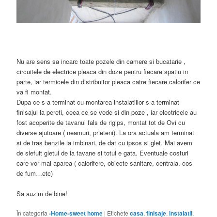
Nu are sens sa incarc toate pozele din camere si bucatarie ,
circuitele de electrice pleaca din doze pentru fiecare spatiu in
parte, iar termicele din distribuitor pleaca catre fiecare calorifer ce
va fi montat.
Dupa ce s-a terminat cu montarea instalatiilor s-a terminat
finisajul la pereti, ceea ce se vede si din poze , iar electricele au
fost acoperite de tavanul fals de rigips, montat tot de Ovi cu
diverse ajutoare ( neamuri, prieteni). La ora actuala am terminat
si de tras benzile la imbinari, de dat cu ipsos si glet. Mai avem
de slefuit gletul de la tavane si totul e gata. Eventuale costuri
care vor mai aparea ( calorifere, obiecte sanitare, centrala, cos
de fum…etc)
Sa auzim de bine!
În categoria
-Home-sweet home
|
Etichete
casa
,
finisaje
,
instalatii
,