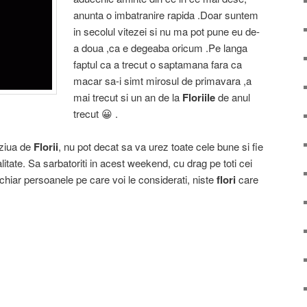
anunta o imbatranire rapida .Doar suntem
in secolul vitezei si nu ma pot pune eu de-
a doua ,ca e degeaba oricum .Pe langa
faptul ca a trecut o saptamana fara ca
macar sa-i simt mirosul de primavara ,a
mai trecut si un an de la
Floriile
de anul
trecut 😀 .
 ziua de
Florii
, nu pot decat sa va urez toate cele bune si fie
itate. Sa sarbatoriti in acest weekend, cu drag pe toti cei
hiar persoanele pe care voi le considerati, niste
flori
care