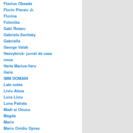
Flavius Obeada
Florin Piersic Jr.
Florina
Fotonika
Gabi Rotaru
Gabriela Savitsky
Gabriella
George Valah
Heavybrick- jurnal de casa
noua
Herta Marius-Varu
Ilarie
IMM DOMAIN
Late notes
Liviu Alexa
Luca Liviu
Luna Patrata
Madi si Onucu
Magda
Mario
Mario Ovidiu Oprea