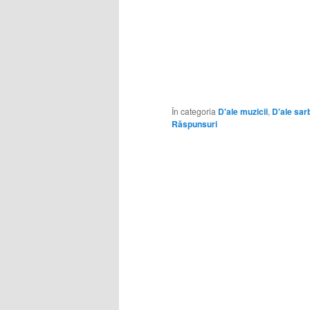
În categoria
D'ale muzicii
,
D'ale sarb
Răspunsuri