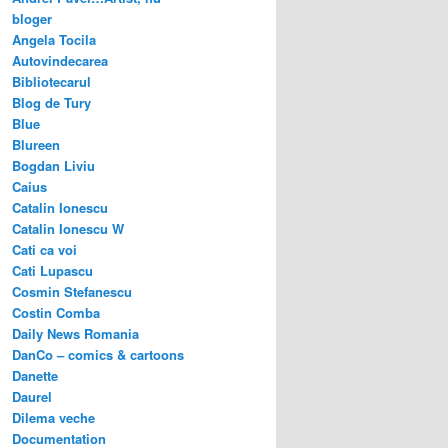
bloger
Angela Tocila
Autovindecarea
Bibliotecarul
Blog de Tury
Blue
Blureen
Bogdan Liviu
Caius
Catalin Ionescu
Catalin Ionescu W
Cati ca voi
Cati Lupascu
Cosmin Stefanescu
Costin Comba
Daily News Romania
DanCo – comics & cartoons
Danette
Daurel
Dilema veche
Documentation