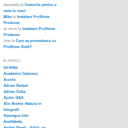
alexandra
la
Costurile pentru o
casa la rosu!
Mika
la
Instalare ProShow
Producer.
oli oliver
la
Instalare ProShow
Producer.
Irina
la
Cum se procedeaza cu
ProShow Gold?
BLOGROLL
3d-Altfel
Academia Catavenc
Acuvio
Adrian Barbat
Adrian Cuba
Ajutor Q&A
Alin Brotea -Natura in
fotografii
Amongus Info
Analfabetu
Andrei Pavel…Artist, nu