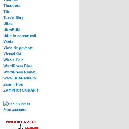
Theodora
Tibi
Tury's Blog
Ulise
UltraBUN
Utile in constructii
Vania
Viata de poveste
VirtualKid
Whole Sale
WordPress Blog
WordPress Planet
www.RCAPedia.ro
Zamfir Pop
ZAMPHOTOGRAPH
Free counters