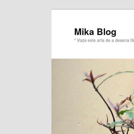
Sari
Sari
la
la
conținutul
conținutul
Mika Blog
principal
secundar
" Viaţa este arta de a desena f