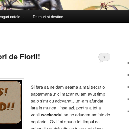
leaguri natale…
Drumuri si destine…
i de Florii!
7
Si fara sa ne dam seama a mai trecut o
saptamana ,nici macar nu am avut timp
sa o simt cu adevarat….m-am afundat
iara in munca , insa azi, pentru a tot a
venit
weekendul
sa ne aducem aminte de
copilarie . Ovi imi spune tot timpul ca
aducerile aminte din ce in ce mai dese,