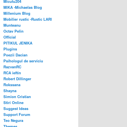
Micutu204
MIKA -Michaelas Blog
Millenium Blog
Mobilier rustic -Rustic LARI
Munteanu
Octav Pelin
Official
PITIKUL JENIKA
Plugins
Poezii Dacian
Psihologul de serviciu
RazvanRC
RCA ieftin
Robert Dillinger
Rokssana
Shayna
Simion Cristian
Stiri Online
Suggest Ideas
Support Forum
Teo Negura
Themes