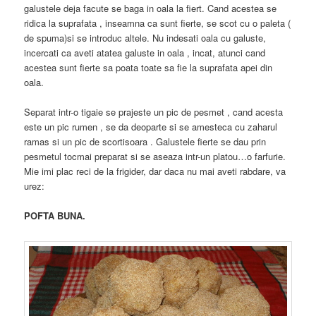
galustele deja facute se baga in oala la fiert. Cand acestea se
ridica la suprafata , inseamna ca sunt fierte, se scot cu o paleta (
de spuma)si se introduc altele. Nu indesati oala cu galuste,
incercati ca aveti atatea galuste in oala , incat, atunci cand
acestea sunt fierte sa poata toate sa fie la suprafata apei din
oala.
Separat intr-o tigaie se prajeste un pic de pesmet , cand acesta
este un pic rumen , se da deoparte si se amesteca cu zaharul
ramas si un pic de scortisoara . Galustele fierte se dau prin
pesmetul tocmai preparat si se aseaza intr-un platou…o farfurie.
Mie imi plac reci de la frigider, dar daca nu mai aveti rabdare, va
urez:
POFTA BUNA.