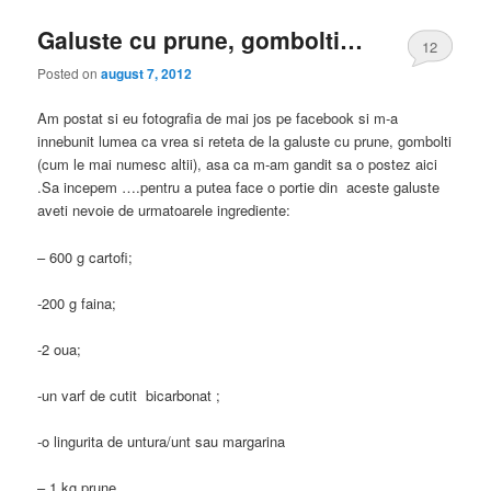
Galuste cu prune, gombolti…
12
Posted on
august 7, 2012
Am postat si eu fotografia de mai jos pe facebook si m-a
innebunit lumea ca vrea si reteta de la galuste cu prune, gombolti
(cum le mai numesc altii), asa ca m-am gandit sa o postez aici
.Sa incepem ….pentru a putea face o portie din aceste galuste
aveti nevoie de urmatoarele ingrediente:
– 600 g cartofi;
-200 g faina;
-2 oua;
-un varf de cutit bicarbonat ;
-o lingurita de untura/unt sau margarina
– 1 kg prune.