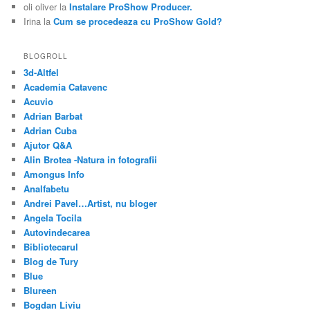
oli oliver
la
Instalare ProShow Producer.
Irina
la
Cum se procedeaza cu ProShow Gold?
BLOGROLL
3d-Altfel
Academia Catavenc
Acuvio
Adrian Barbat
Adrian Cuba
Ajutor Q&A
Alin Brotea -Natura in fotografii
Amongus Info
Analfabetu
Andrei Pavel…Artist, nu bloger
Angela Tocila
Autovindecarea
Bibliotecarul
Blog de Tury
Blue
Blureen
Bogdan Liviu