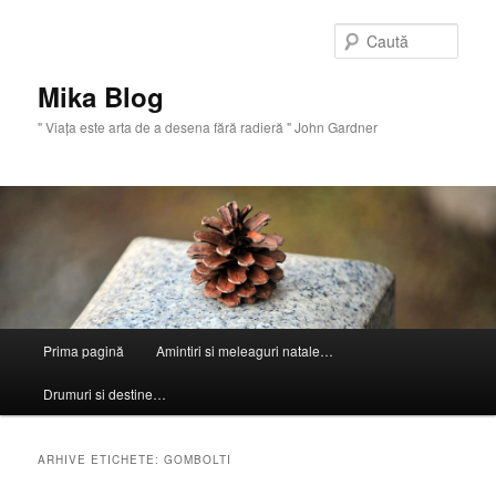
Sari
Sari
la
la
Caută
conținutul
conținutul
principal
secundar
Mika Blog
" Viaţa este arta de a desena fără radieră " John Gardner
Meniu
Prima pagină
Amintiri si meleaguri natale…
principal
Drumuri si destine…
ARHIVE ETICHETE:
GOMBOLTI