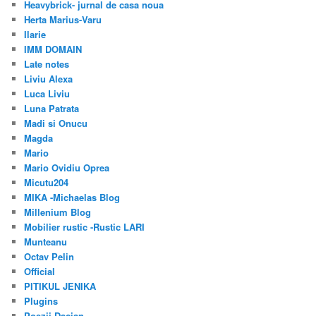
Heavybrick- jurnal de casa noua
Herta Marius-Varu
Ilarie
IMM DOMAIN
Late notes
Liviu Alexa
Luca Liviu
Luna Patrata
Madi si Onucu
Magda
Mario
Mario Ovidiu Oprea
Micutu204
MIKA -Michaelas Blog
Millenium Blog
Mobilier rustic -Rustic LARI
Munteanu
Octav Pelin
Official
PITIKUL JENIKA
Plugins
Poezii Dacian