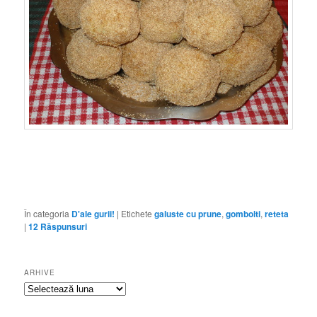
În categoria
D'ale gurii!
|
Etichete
galuste cu prune
,
gombolti
,
reteta
|
12
Răspunsuri
ARHIVE
Arhive