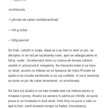
-scortisoara,
-1 pliculet de zahar vanilat(vanilinat)
– 100 g zahar
– 100g pesmet
Se fireb cartofii in coaja, dupa ce s-au fiert si racit un pic, se
decojesc si se rad pe razatoarea mare, apoi se adauga peste ei
faina, ouale , bicarbonatul stins cu zeama de lamaie,zaharul
vanilat si untura/untul/ margarina. Se framanta toate si se face
un aluat ,acesta nu trebuie sa se lipeasca de maini.Prunele se
spala si se scoate samburele si se rup coditele. In locul acestuia
se pune un pic de zahar amestecat cu scortisoara.
Se face sul aluatul si se taie rondele atat cat trebuie pentru a
incapea o pruna. Aluatul se aseaza in palma,se intinde, se pune
pruna si se inveleste in acel aluat. Intre timp se pune o oala cu
apa la fiert, cand aceasta incepe ca fiarba/ clocoteasca,