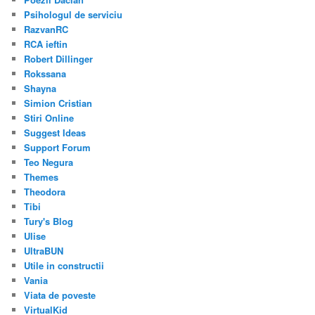
Psihologul de serviciu
RazvanRC
RCA ieftin
Robert Dillinger
Rokssana
Shayna
Simion Cristian
Stiri Online
Suggest Ideas
Support Forum
Teo Negura
Themes
Theodora
Tibi
Tury's Blog
Ulise
UltraBUN
Utile in constructii
Vania
Viata de poveste
VirtualKid