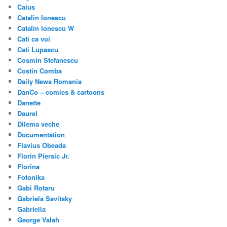
Caius
Catalin Ionescu
Catalin Ionescu W
Cati ca voi
Cati Lupascu
Cosmin Stefanescu
Costin Comba
Daily News Romania
DanCo – comics & cartoons
Danette
Daurel
Dilema veche
Documentation
Flavius Obeada
Florin Piersic Jr.
Florina
Fotonika
Gabi Rotaru
Gabriela Savitsky
Gabriella
George Valah