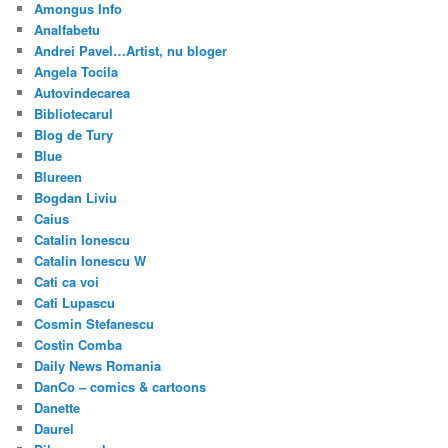
Amongus Info
Analfabetu
Andrei Pavel…Artist, nu bloger
Angela Tocila
Autovindecarea
Bibliotecarul
Blog de Tury
Blue
Blureen
Bogdan Liviu
Caius
Catalin Ionescu
Catalin Ionescu W
Cati ca voi
Cati Lupascu
Cosmin Stefanescu
Costin Comba
Daily News Romania
DanCo – comics & cartoons
Danette
Daurel