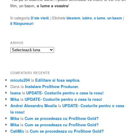
film, un basm,
o lume a voastra
!
În categoria
D'ale vietii.
|
Etichete
blestem
,
iubire
,
o lume
,
un basm
|
8
Răspunsuri
ARHIVE
Arhive
COMENTARII RECENTE
micutu204
la
Edilitare si fosa septica.
Dana
la
Instalare ProShow Producer.
Ioana
la
UPDATE- Costurile pentru o casa la rosu!
Mika
la
UPDATE- Costurile pentru o casa la rosu!
Andrei Alexandru Mosila
la
UPDATE- Costurile pentru o casa
la rosu!
Mika
la
Cum se procedeaza cu ProShow Gold?
Mika
la
Cum se procedeaza cu ProShow Gold?
CatiMic
la
Cum se procedeaza cu ProShow Gold?