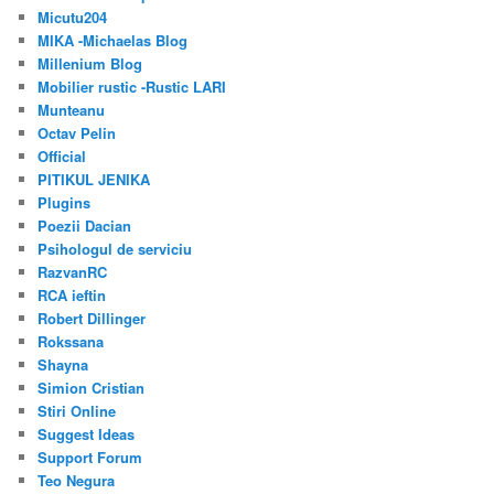
Micutu204
MIKA -Michaelas Blog
Millenium Blog
Mobilier rustic -Rustic LARI
Munteanu
Octav Pelin
Official
PITIKUL JENIKA
Plugins
Poezii Dacian
Psihologul de serviciu
RazvanRC
RCA ieftin
Robert Dillinger
Rokssana
Shayna
Simion Cristian
Stiri Online
Suggest Ideas
Support Forum
Teo Negura