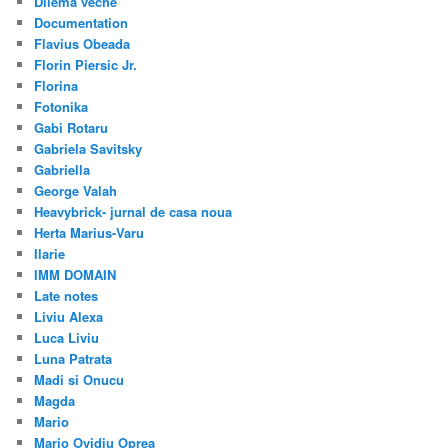
Dilema veche
Documentation
Flavius Obeada
Florin Piersic Jr.
Florina
Fotonika
Gabi Rotaru
Gabriela Savitsky
Gabriella
George Valah
Heavybrick- jurnal de casa noua
Herta Marius-Varu
Ilarie
IMM DOMAIN
Late notes
Liviu Alexa
Luca Liviu
Luna Patrata
Madi si Onucu
Magda
Mario
Mario Ovidiu Oprea