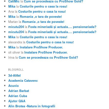
CatiMic
la
Cum se procedeaza cu ProShow Gold?
Mika
la
Costurile pentru o casa la rosu!
Ana
la
Costurile pentru o casa la rosu!
Mika
la
Romania ,o tara de poveste!
Marian
la
Romania ,o tara de poveste!
micutu204
la
Fosta mineriadă şi actuala…. pensionariada?
micutu204
la
Fosta mineriadă şi actuala…. pensionariada?
Mika
la
Costurile pentru o casa la rosu!
alexandra
la
Costurile pentru o casa la rosu!
Mika
la
Instalare ProShow Producer.
oli oliver
la
Instalare ProShow Producer.
Irina
la
Cum se procedeaza cu ProShow Gold?
BLOGROLL
3d-Altfel
Academia Catavenc
Acuvio
Adrian Barbat
Adrian Cuba
Ajutor Q&A
Alin Brotea -Natura in fotografii