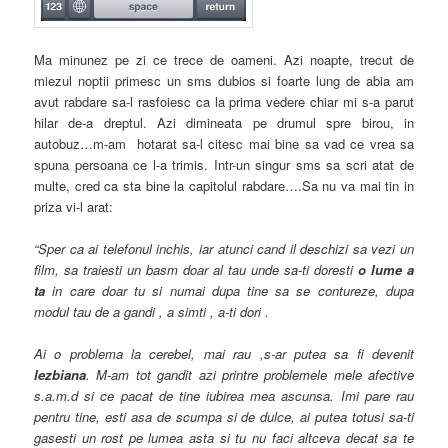
Ma minunez pe zi ce trece de oameni. Azi noapte, trecut de
miezul noptii primesc un sms dubios si foarte lung de abia am
avut rabdare sa-l rasfoiesc ca la prima vedere chiar mi s-a parut
hilar de-a dreptul. Azi dimineata pe drumul spre birou, in
autobuz…m-am hotarat sa-l citesc mai bine sa vad ce vrea sa
spuna persoana ce l-a trimis. Intr-un singur sms sa scri atat de
multe, cred ca sta bine la capitolul rabdare….Sa nu va mai tin in
priza vi-l arat:
“Sper ca ai telefonul inchis, iar atunci cand il deschizi sa vezi un
film, sa traiesti un basm doar al tau unde sa-ti doresti
o lume a
ta
in care doar tu si numai dupa tine sa se contureze, dupa
modul tau de a gandi , a simti , a-ti dori .
Ai o problema la cerebel, mai rau ,s-ar putea sa fi devenit
lezbiana
. M-am tot gandit azi printre problemele mele afective
s.a.m.d si ce pacat de tine iubirea mea ascunsa. Imi pare rau
pentru tine, esti asa de scumpa si de dulce, ai putea totusi sa-ti
gasesti un rost pe lumea asta si tu nu faci altceva decat sa te