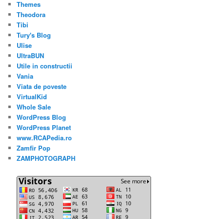
Themes
Theodora
Tibi
Tury's Blog
Ulise
UltraBUN
Utile in constructii
Vania
Viata de poveste
VirtualKid
Whole Sale
WordPress Blog
WordPress Planet
www.RCAPedia.ro
Zamfir Pop
ZAMPHOTOGRAPH