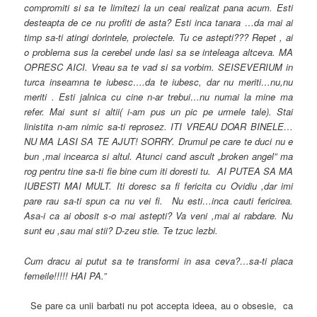
compromiti si sa te limitezi la un ceai realizat pana acum. Esti
desteapta de ce nu profiti de asta? Esti inca tanara …da mai ai
timp sa-ti atingi dorintele, proiectele. Tu ce astepti??? Repet , ai
o problema sus la cerebel unde lasi sa se inteleaga altceva. MA
OPRESC AICI. Vreau sa te vad si sa vorbim. SEISEVERIUM in
turca inseamna te iubesc….da te iubesc, dar nu meriti…nu,nu
meriti . Esti jalnica cu cine n-ar trebui…nu numai la mine ma
refer. Mai sunt si altii( i-am pus un pic pe urmele tale). Stai
linistita n-am nimic sa-ti reprosez. ITI VREAU DOAR BINELE…
NU MA LASI SA TE AJUT! SORRY. Drumul pe care te duci nu e
bun ,mai incearca si altul. Atunci cand ascult „broken angel” ma
rog pentru tine sa-ti fie bine cum iti doresti tu. AI PUTEA SA MA
IUBESTI MAI MULT. Iti doresc sa fi fericita cu Ovidiu ,dar imi
pare rau sa-ti spun ca nu vei fi. Nu esti…inca cauti fericirea.
Asa-i ca ai obosit s-o mai astepti? Va veni ,mai ai rabdare. Nu
sunt eu ,sau mai stii? D-zeu stie. Te tzuc lezbi.
Cum dracu ai putut sa te transformi in asa ceva?…sa-ti placa
femeile!!!!! HAI PA.”
Se pare ca unii barbati nu pot accepta ideea, au o obsesie, ca