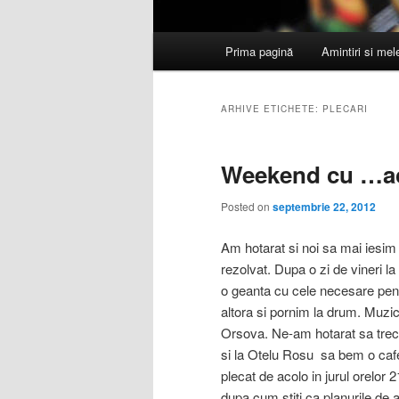
Meniu
Prima pagină
Amintiri si me
principal
ARHIVE ETICHETE:
PLECARI
Weekend cu …ac
Posted on
septembrie 22, 2012
Am hotarat si noi sa mai iesim 
rezolvat. Dupa o zi de vineri l
o geanta cu cele necesare pent
altora si pornim la drum. Muz
Orsova. Ne-am hotarat sa trecem
si la Otelu Rosu sa bem o caf
plecat de acolo in jurul orelor 
dupa cum stiti ca planurile de 