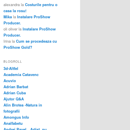
alexandra
la
Costurile pentru o
casa la rosu!
Mika
la
Instalare ProShow
Producer.
oli oliver
la
Instalare ProShow
Producer.
Irina
la
Cum se procedeaza cu
ProShow Gold?
BLOGROLL
3d-Altfel
Academia Catavenc
Acuvio
Adrian Barbat
Adrian Cuba
Ajutor Q&A
Alin Brotea -Natura in
fotografii
Amongus Info
Analfabetu
Andrei Pavel…Artist, nu