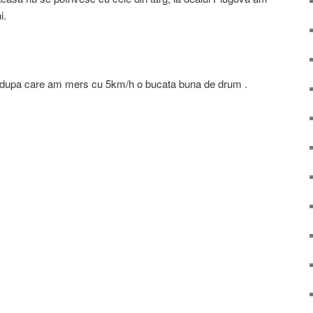
i.
c dupa care am mers cu 5km/h o bucata buna de drum .