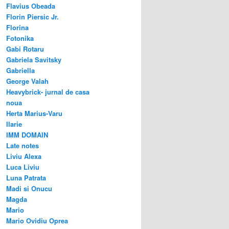
Flavius Obeada
Florin Piersic Jr.
Florina
Fotonika
Gabi Rotaru
Gabriela Savitsky
Gabriella
George Valah
Heavybrick- jurnal de casa
noua
Herta Marius-Varu
Ilarie
IMM DOMAIN
Late notes
Liviu Alexa
Luca Liviu
Luna Patrata
Madi si Onucu
Magda
Mario
Mario Ovidiu Oprea