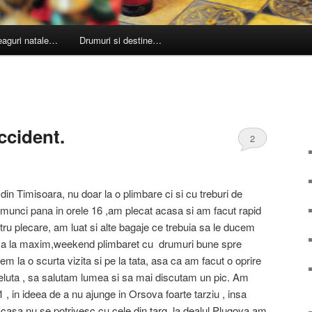
leaguri natale…
Drumuri si destine…
cident.
2
din Timisoara, nu doar la o plimbare ci si cu treburi de
a munci pana in orele 16 ,am plecat acasa si am facut rapid
ru plecare, am luat si alte bagaje ce trebuia sa le ducem
ica la maxim,weekend plimbaret cu drumuri bune spre
 la o scurta vizita si pe la tata, asa ca am facut o oprire
eluta , sa salutam lumea si sa mai discutam un pic. Am
21 , in ideea de a nu ajunge in Orsova foarte tarziu , insa
acasa nu se potrivesc cu cele din targ, la dealul Plugova am