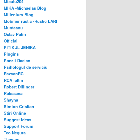
Micutu204
MIKA -Michaelas Blog
Millenium Blog
Mobilier rustic -Rustic LARI
Munteanu
Octav Pelin
Official
PITIKUL JENIKA
Plugins
Poezii Dacian
Psihologul de serviciu
RazvanRC
RCA ieftin
Robert Dillinger
Rokssana
Shayna
Simion Cristian
Stiri Online
Suggest Ideas
Support Forum
Teo Negura
Themes