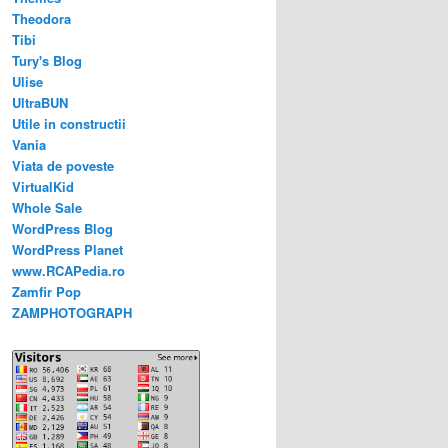
Theodora
Tibi
Tury's Blog
Ulise
UltraBUN
Utile in constructii
Vania
Viata de poveste
VirtualKid
Whole Sale
WordPress Blog
WordPress Planet
www.RCAPedia.ro
Zamfir Pop
ZAMPHOTOGRAPH