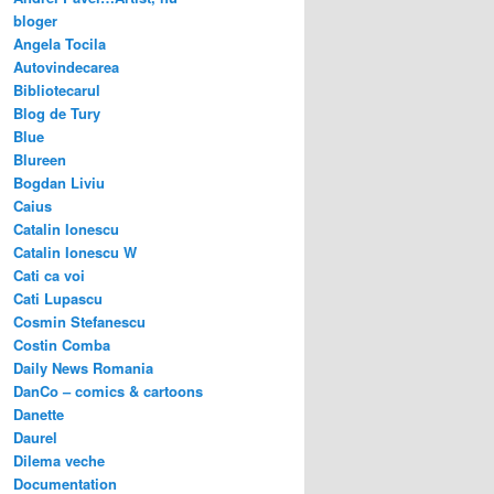
bloger
Angela Tocila
Autovindecarea
Bibliotecarul
Blog de Tury
Blue
Blureen
Bogdan Liviu
Caius
Catalin Ionescu
Catalin Ionescu W
Cati ca voi
Cati Lupascu
Cosmin Stefanescu
Costin Comba
Daily News Romania
DanCo – comics & cartoons
Danette
Daurel
Dilema veche
Documentation