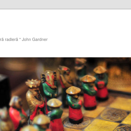
ără radieră " John Gardner