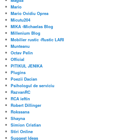
Magda
Mario
Mario Ovidiu Oprea
Micutu204
MIKA -Michaelas Blog
Millenium Blog
Mobilier rustic -Rustic LARI
Munteanu
Octav Pelin
Official
PITIKUL JENIKA
Plugins
Poezii Dacian
Psihologul de serviciu
RazvanRC
RCA ieftin
Robert Dillinger
Rokssana
Shayna
Simion Cristian
Stiri Online
Suggest Ideas