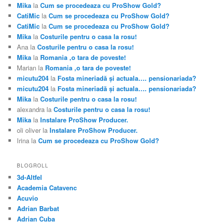
Mika
la
Cum se procedeaza cu ProShow Gold?
CatiMic
la
Cum se procedeaza cu ProShow Gold?
CatiMic
la
Cum se procedeaza cu ProShow Gold?
Mika
la
Costurile pentru o casa la rosu!
Ana
la
Costurile pentru o casa la rosu!
Mika
la
Romania ,o tara de poveste!
Marian
la
Romania ,o tara de poveste!
micutu204
la
Fosta mineriadă şi actuala…. pensionariada?
micutu204
la
Fosta mineriadă şi actuala…. pensionariada?
Mika
la
Costurile pentru o casa la rosu!
alexandra
la
Costurile pentru o casa la rosu!
Mika
la
Instalare ProShow Producer.
oli oliver
la
Instalare ProShow Producer.
Irina
la
Cum se procedeaza cu ProShow Gold?
BLOGROLL
3d-Altfel
Academia Catavenc
Acuvio
Adrian Barbat
Adrian Cuba