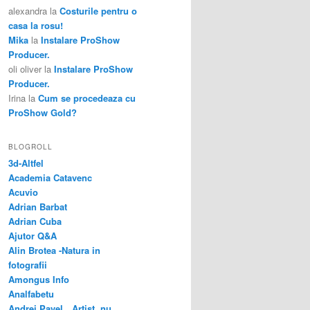
alexandra
la
Costurile pentru o
casa la rosu!
Mika
la
Instalare ProShow
Producer.
oli oliver
la
Instalare ProShow
Producer.
Irina
la
Cum se procedeaza cu
ProShow Gold?
BLOGROLL
3d-Altfel
Academia Catavenc
Acuvio
Adrian Barbat
Adrian Cuba
Ajutor Q&A
Alin Brotea -Natura in
fotografii
Amongus Info
Analfabetu
Andrei Pavel…Artist, nu