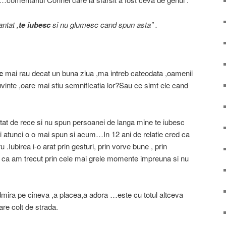
ntat ,
te iubesc
si nu glumesc cand spun asta” .
c
mai rau decat un buna ziua ,ma intreb cateodata ,oamenii
vinte ,oare mai stiu semnificatia lor?Sau ce simt ele cand
tat de rece si nu spun persoanei de langa mine te iubesc
 atunci o o mai spun si acum…In 12 ani de relatie cred ca
.Iubirea i-o arat prin gesturi, prin vorve bune , prin
ul ca am trecut prin cele mai grele momente impreuna si nu
dmira pe cineva ,a placea,a adora …este cu totul altceva
ecare colt de strada.