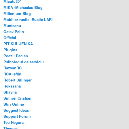
Micutu204
MIKA -Michaelas Blog
Millenium Blog
Mobilier rustic -Rustic LARI
Munteanu
Octav Pelin
Official
PITIKUL JENIKA
Plugins
Poezii Dacian
Psihologul de serviciu
RazvanRC
RCA ieftin
Robert Dillinger
Rokssana
Shayna
Simion Cristian
Stiri Online
Suggest Ideas
Support Forum
Teo Negura
Themes