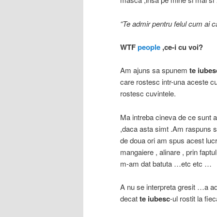
“Te admir pentru felul cum ai ca
WTF
people
,ce-i cu voi?
Am ajuns sa spunem
te iubes
care rostesc intr-una aceste cu
rostesc cuvintele.
Ma intreba cineva de ce sunt a
,daca asta simt .Am raspuns si
de doua ori am spus acest lucru 
mangaiere , alinare , prin fapt
m-am dat batuta …etc etc …
A nu se interpreta gresit …a a
decat
te iubesc
-ul rostit la fi