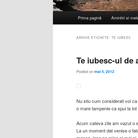
Meniu
Prima pagină
Amintiri si me
principal
ARHIVE ETICHETE:
TE IUBESC
Te iubesc-ul de a
Posted on
mai 4, 2012
Nu stiu cum considerati voi ca 
o mare tampenie ca spui la tot 
Acum cateva zile am vazut o emi
La un moment dat venise o fata s
masca ,insa pe mine si mai si …