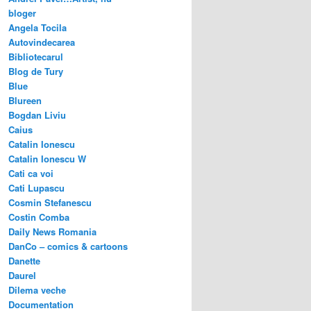
bloger
Angela Tocila
Autovindecarea
Bibliotecarul
Blog de Tury
Blue
Blureen
Bogdan Liviu
Caius
Catalin Ionescu
Catalin Ionescu W
Cati ca voi
Cati Lupascu
Cosmin Stefanescu
Costin Comba
Daily News Romania
DanCo – comics & cartoons
Danette
Daurel
Dilema veche
Documentation