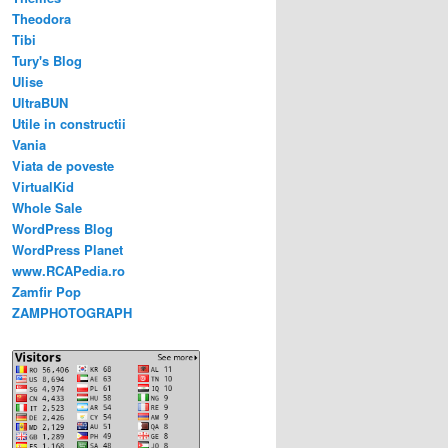
Theodora
Tibi
Tury's Blog
Ulise
UltraBUN
Utile in constructii
Vania
Viata de poveste
VirtualKid
Whole Sale
WordPress Blog
WordPress Planet
www.RCAPedia.ro
Zamfir Pop
ZAMPHOTOGRAPH