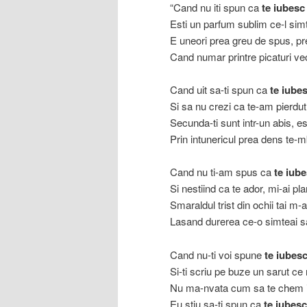
“Cand nu iti spun ca
te iubesc
Esti un parfum sublim ce-l sim
E uneori prea greu de spus, pre
Cand numar printre picaturi v
Cand uit sa-ti spun ca
te iube
Si sa nu crezi ca te-am pierdut
Secunda-ti sunt intr-un abis, es
Prin intunericul prea dens te-
Cand nu ti-am spus ca
te iub
Si nestiind ca te ador, mi-ai pla
Smaraldul trist din ochii tai m-a
Lasand durerea ce-o simteai 
Cand nu-ti voi spune
te iubes
Si-ti scriu pe buze un sarut ce
Nu ma-nvata cum sa te chem i
Eu stiu sa-ti spun ca
te iubesc