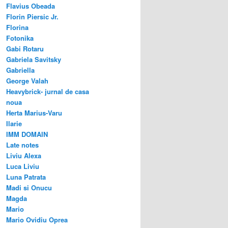
Flavius Obeada
Florin Piersic Jr.
Florina
Fotonika
Gabi Rotaru
Gabriela Savitsky
Gabriella
George Valah
Heavybrick- jurnal de casa
noua
Herta Marius-Varu
Ilarie
IMM DOMAIN
Late notes
Liviu Alexa
Luca Liviu
Luna Patrata
Madi si Onucu
Magda
Mario
Mario Ovidiu Oprea