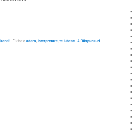
kend!
|
Etichete
adora
,
interpretare
,
te iubesc
|
4
Răspunsuri