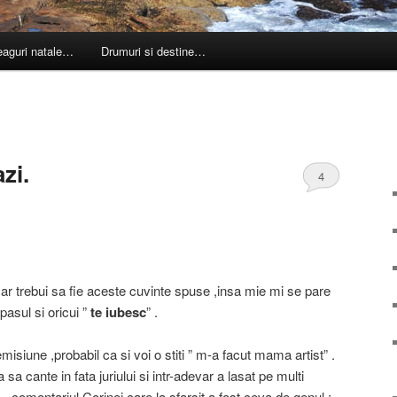
leaguri natale…
Drumuri si destine…
zi.
4
ar trebui sa fie aceste cuvinte spuse ,insa mie mi se pare
pasul si oricui ”
te iubesc
” .
siune ,probabil ca si voi o stiti ” m-a facut mama artist” .
a cante in fata juriului si intr-adevar a lasat pe multi
comentariul Corinei care la sfarsit a fost ceva de genul :