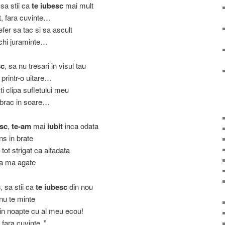
sa stii ca
te iubesc
mai mult
t, fara cuvinte…
fer sa tac si sa ascult
echi juraminte…
sc
, sa nu tresari in visul tau
 printr-o uitare…
ti clipa sufletului meu
mbrac in soare…
esc
,
te-am
mai
iubit
inca odata
ns in brate
 tot strigat ca altadata
sa ma agate
c
, sa stii ca
te iubesc
din nou
 nu te minte
n noapte cu al meu ecou!
fara cuvinte..”