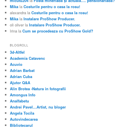
micutu204
la
Fosta mineriadă şi actuala…. pensionariada?
Mika
la
Costurile pentru o casa la rosu!
alexandra
la
Costurile pentru o casa la rosu!
Mika
la
Instalare ProShow Producer.
oli oliver
la
Instalare ProShow Producer.
Irina
la
Cum se procedeaza cu ProShow Gold?
BLOGROLL
3d-Altfel
Academia Catavenc
Acuvio
Adrian Barbat
Adrian Cuba
Ajutor Q&A
Alin Brotea -Natura in fotografii
Amongus Info
Analfabetu
Andrei Pavel…Artist, nu bloger
Angela Tocila
Autovindecarea
Bibliotecarul