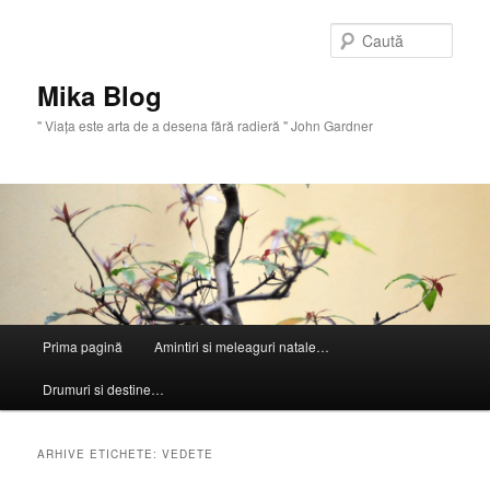
Sari
Sari
la
la
Caută
conținutul
conținutul
principal
secundar
Mika Blog
" Viaţa este arta de a desena fără radieră " John Gardner
Meniu
Prima pagină
Amintiri si meleaguri natale…
principal
Drumuri si destine…
ARHIVE ETICHETE:
VEDETE