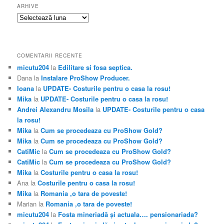
ARHIVE
Arhive
COMENTARII RECENTE
micutu204
la
Edilitare si fosa septica.
Dana
la
Instalare ProShow Producer.
Ioana
la
UPDATE- Costurile pentru o casa la rosu!
Mika
la
UPDATE- Costurile pentru o casa la rosu!
Andrei Alexandru Mosila
la
UPDATE- Costurile pentru o casa
la rosu!
Mika
la
Cum se procedeaza cu ProShow Gold?
Mika
la
Cum se procedeaza cu ProShow Gold?
CatiMic
la
Cum se procedeaza cu ProShow Gold?
CatiMic
la
Cum se procedeaza cu ProShow Gold?
Mika
la
Costurile pentru o casa la rosu!
Ana
la
Costurile pentru o casa la rosu!
Mika
la
Romania ,o tara de poveste!
Marian
la
Romania ,o tara de poveste!
micutu204
la
Fosta mineriadă şi actuala…. pensionariada?