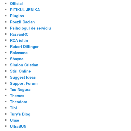
Official
PITIKUL JENIKA
Plugins
Poezii Dacian
Psihologul de serviciu
RazvanRC
RCA ieftin
Robert Dillinger
Rokssana
Shayna
Simion Cristian
Stiri Online
Suggest Ideas
Support Forum
Teo Negura
Themes
Theodora
Tibi
Tury's Blog
Ulise
UltraBUN