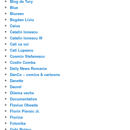
Blog de Tury
Blue
Blureen
Bogdan Liviu
Caius
Catalin Ionescu
Catalin Ionescu W
Cati ca voi
Cati Lupascu
Cosmin Stefanescu
Costin Comba
Daily News Romania
DanCo – comics & cartoons
Danette
Daurel
Dilema veche
Documentation
Flavius Obeada
Florin Piersic Jr.
Florina
Fotonika
Gabi Rotaru