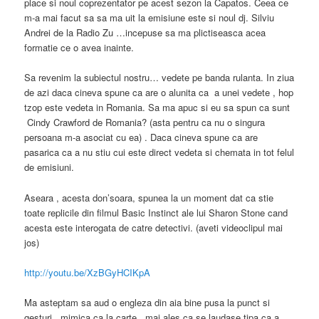
place si noul coprezentator pe acest sezon la Capatos. Ceea ce
m-a mai facut sa sa ma uit la emisiune este si noul dj. Silviu
Andrei de la Radio Zu …incepuse sa ma plictiseasca acea
formatie ce o avea inainte.
Sa revenim la subiectul nostru… vedete pe banda rulanta. In ziua
de azi daca cineva spune ca are o alunita ca a unei vedete , hop
tzop este vedeta in Romania. Sa ma apuc si eu sa spun ca sunt
Cindy Crawford de Romania? (asta pentru ca nu o singura
persoana m-a asociat cu ea) . Daca cineva spune ca are
pasarica ca a nu stiu cui este direct vedeta si chemata in tot felul
de emisiuni.
Aseara , acesta don’soara, spunea la un moment dat ca stie
toate replicile din filmul Basic Instinct ale lui Sharon Stone cand
acesta este interogata de catre detectivi. (aveti videoclipul mai
jos)
http://youtu.be/XzBGyHCIKpA
Ma asteptam sa aud o engleza din aia bine pusa la punct si
gesturi , mimica ca la carte , mai ales ca se laudase tipa ca a