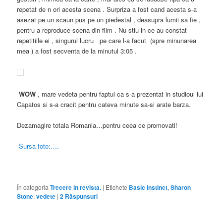
repetat de n ori acesta scena . Surpriza a fost cand acesta s-a
asezat pe un scaun pus pe un piedestal , deasupra lumii sa fie ,
pentru a reproduce scena din film . Nu stiu in ce au constat
repetitiile ei , singurul lucru pe care l-a facut (spre minunarea
mea ) a fost secventa de la minutul 3:05 .
WOW
, mare vedeta pentru faptul ca s-a prezentat in studioul lui
Capatos si s-a cracit pentru cateva minute sa-si arate barza.
Dezamagire totala Romania…pentru ceea ce promovati!
Sursa foto:….
În categoria
Trecere in revista.
|
Etichete
Basic Instinct
,
Sharon
Stone
,
vedete
|
2
Răspunsuri