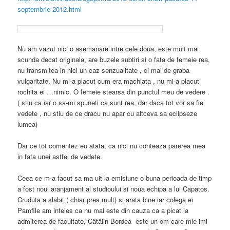
septembrie-2012.html
Nu am vazut nici o asemanare intre cele doua, este mult mai
scunda decat originala, are buzele subtiri si o fata de femeie rea,
nu transmitea in nici un caz senzualitate , ci mai de graba
vulgaritate. Nu mi-a placut cum era machiata , nu mi-a placut
rochita ei …nimic. O femeie stearsa din punctul meu de vedere .
( stiu ca iar o sa-mi spuneti ca sunt rea, dar daca tot vor sa fie
vedete , nu stiu de ce dracu nu apar cu altceva sa eclipseze
lumea)
Dar ce tot comentez eu atata, ca nici nu conteaza parerea mea
in fata unei astfel de vedete.
Ceea ce m-a facut sa ma uit la emisiune o buna perioada de timp
a fost noul aranjament al studioului si noua echipa a lui Capatos.
Cruduta a slabit ( chiar prea mult) si arata bine iar colega ei
Pamfile am inteles ca nu mai este din cauza ca a picat la
admiterea de facultate, Cătălin Bordea este un om care mie imi