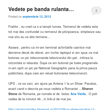
Vedete pe banda rulanta…
2
Posted on
septembrie 12, 2012
Fratilor , eu cred ca s-a tampit lumea. Termenul de vedeta este
tot mai des confundat cu termenul de pitzipoanca, stripteoze sau
mai stiu eu ce alte termene…
Aseara , pentru ca mi-am terminat activitatile casnice mai
devreme decat de obicei, am inchis laptopul si am spus ca mai
butonez un pic telecomanda televizorului din pat…intinsa la
orizontala si relaxata. Dupa ce am butonat pe toate programele
m-am oprit un pic pe National Geographic pana la prima pauza
publicitara, dupa care am reluat butonarea telecomenzii.
UPS , ce sa vezi, am ajuns pe Antena 1 la un Show Pacatos,
exact cand o descria pe noua vedeta a Romaniei …
Sharon
Stone
de Romania, pe numele ei de botez
Ana Vaida
. O poti
vedea de la minutul 46…in link-ul de mai jos.
http://emisiunivideo.blogspot.ro/2012/09/un-show-pacatos-11-