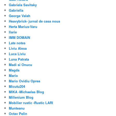
Gabriela Savitsky
Gabriella
George Valah
Heavybrick- jurnal de casa noua
Herta Marius-Varu
Ilarie
IMM DOMAIN
Late notes
Liviu Alexa
Luca Liviu
Luna Patrata
Madi si Onucu
Magda
Mario
Mario Ovidiu Oprea
Micutu204
MIKA -Michaelas Blog
Millenium Blog
Mobilier rustic -Rustic LARI
Munteanu
Octav Pelin