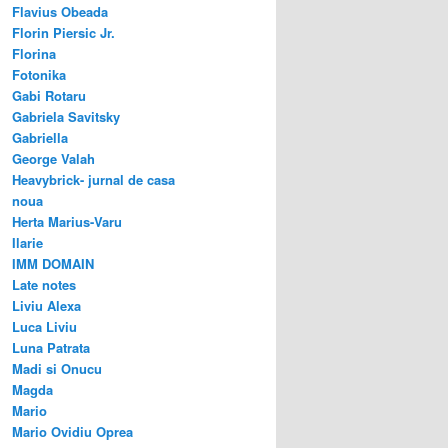
Flavius Obeada
Florin Piersic Jr.
Florina
Fotonika
Gabi Rotaru
Gabriela Savitsky
Gabriella
George Valah
Heavybrick- jurnal de casa
noua
Herta Marius-Varu
Ilarie
IMM DOMAIN
Late notes
Liviu Alexa
Luca Liviu
Luna Patrata
Madi si Onucu
Magda
Mario
Mario Ovidiu Oprea