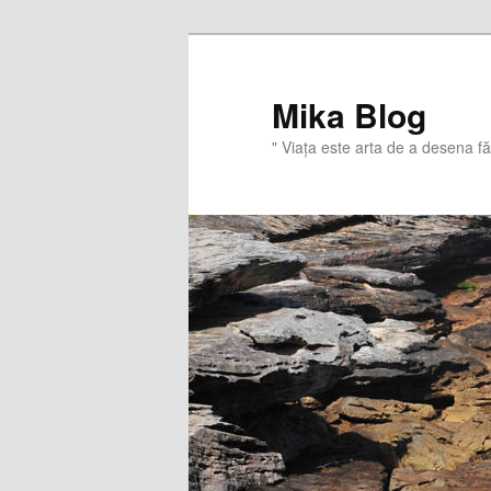
Sari
Sari
la
la
conținutul
conținutul
Mika Blog
principal
secundar
" Viaţa este arta de a desena f