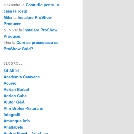
alexandra
la
Costurile pentru o
casa la rosu!
Mika
la
Instalare ProShow
Producer.
oli oliver
la
Instalare ProShow
Producer.
Irina
la
Cum se procedeaza cu
ProShow Gold?
BLOGROLL
3d-Altfel
Academia Catavenc
Acuvio
Adrian Barbat
Adrian Cuba
Ajutor Q&A
Alin Brotea -Natura in
fotografii
Amongus Info
Analfabetu
Andrei Pavel…Artist, nu