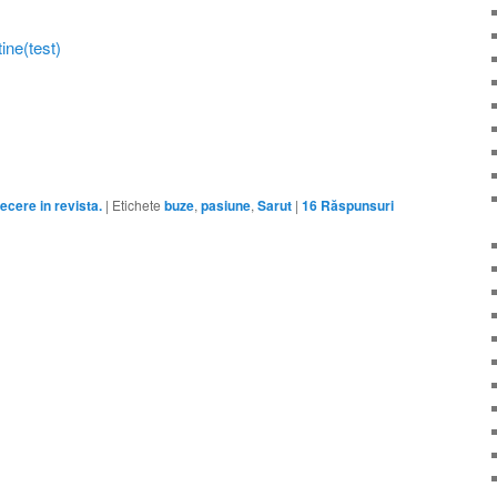
ine(test)
ecere in revista.
|
Etichete
buze
,
pasiune
,
Sarut
|
16
Răspunsuri