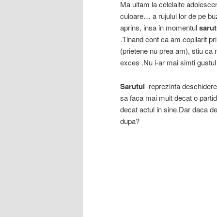
Ma uitam la celelalte adolesce
culoare… a rujului lor de pe bu
aprins, insa in momentul
sarut
.Tinand cont ca am copilarit pri
(prietene nu prea am), stiu ca 
exces .Nu i-ar mai simti gustul 
Sarutul
reprezinta deschiderea
sa faca mai mult decat o partida
decat actul in sine.Dar daca d
dupa?