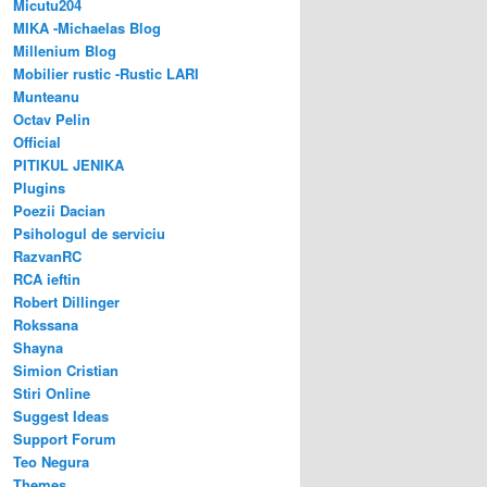
Micutu204
MIKA -Michaelas Blog
Millenium Blog
Mobilier rustic -Rustic LARI
Munteanu
Octav Pelin
Official
PITIKUL JENIKA
Plugins
Poezii Dacian
Psihologul de serviciu
RazvanRC
RCA ieftin
Robert Dillinger
Rokssana
Shayna
Simion Cristian
Stiri Online
Suggest Ideas
Support Forum
Teo Negura
Themes