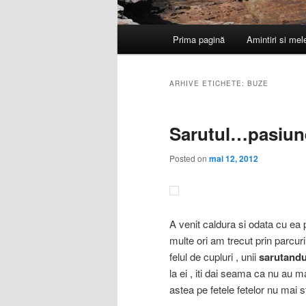
Meniu
Prima pagină
Amintiri si me
principal
ARHIVE ETICHETE:
BUZE
Sarutul…pasiun
Posted on
mai 12, 2012
A venit caldura si odata cu ea 
multe ori am trecut prin parcuri
felul de cupluri , unii
sarutandu
la ei , iti dai seama ca nu au ma
astea pe fetele fetelor nu mai sti