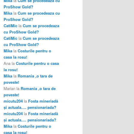
Mika
la
Cum se procedeaza cu
ProShow Gold?
Mika
la
Cum se procedeaza cu
ProShow Gold?
CatiMic
la
Cum se procedeaza
cu ProShow Gold?
CatiMic
la
Cum se procedeaza
cu ProShow Gold?
Mika
la
Costurile pentru o
casa la rosu!
Ana
la
Costurile pentru o casa
la rosu!
Mika
la
Romania ,o tara de
poveste!
Marian
la
Romania ,o tara de
poveste!
micutu204
la
Fosta mineriadă
şi actuala…. pensionariada?
micutu204
la
Fosta mineriadă
şi actuala…. pensionariada?
Mika
la
Costurile pentru o
casa la rosu!