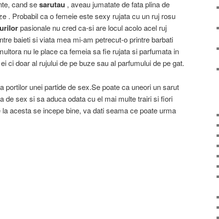
nte, cand se
sarutau
, aveau jumatate de fata plina de
ze . Probabil ca o femeie este sexy rujata cu un ruj rosu
urilor
pasionale nu cred ca-si are locul acolo acel ruj
ntre baieti si viata mea mi-am petrecut-o printre barbati
multora nu le place ca femeia sa fie rujata si parfumata in
ei ci doar al rujului de pe buze sau al parfumului de pe gat.
 portilor unei partide de sex.Se poate ca uneori un sarut
 de sex si sa aduca odata cu el mai multe trairi si fiori
e la acesta se incepe bine, va dati seama ce poate urma