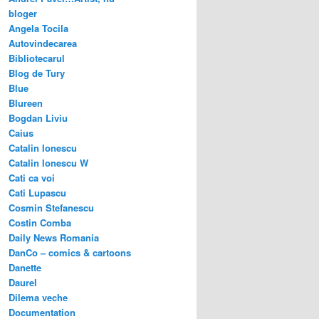
bloger
Angela Tocila
Autovindecarea
Bibliotecarul
Blog de Tury
Blue
Blureen
Bogdan Liviu
Caius
Catalin Ionescu
Catalin Ionescu W
Cati ca voi
Cati Lupascu
Cosmin Stefanescu
Costin Comba
Daily News Romania
DanCo – comics & cartoons
Danette
Daurel
Dilema veche
Documentation