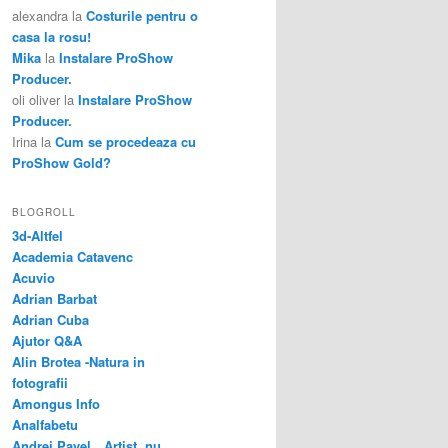
alexandra
la
Costurile pentru o
casa la rosu!
Mika
la
Instalare ProShow
Producer.
oli oliver
la
Instalare ProShow
Producer.
Irina
la
Cum se procedeaza cu
ProShow Gold?
BLOGROLL
3d-Altfel
Academia Catavenc
Acuvio
Adrian Barbat
Adrian Cuba
Ajutor Q&A
Alin Brotea -Natura in
fotografii
Amongus Info
Analfabetu
Andrei Pavel…Artist, nu