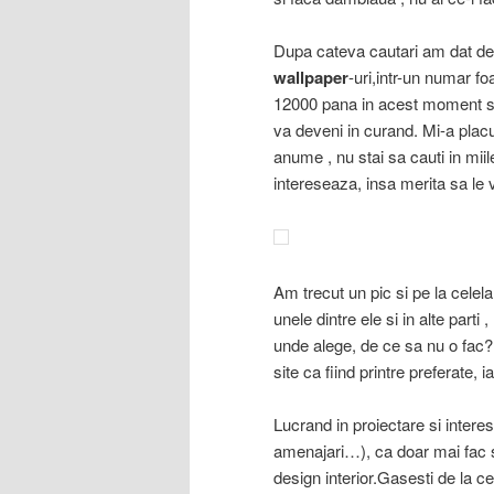
Dupa cateva cautari am dat de 
wallpaper
-uri,intr-un numar f
12000 pana in acest moment si 
va deveni in curand. Mi-a plac
anume , nu stai sa cauti in mii
intereseaza, insa merita sa le v
Am trecut un pic si pe la celel
unele dintre ele si in alte part
unde alege, de ce sa nu o fac
site ca fiind printre preferate,
Lucrand in proiectare si intere
amenajari…), ca doar mai fac si
design interior.Gasesti de la c