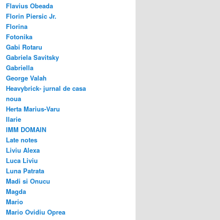
Flavius Obeada
Florin Piersic Jr.
Florina
Fotonika
Gabi Rotaru
Gabriela Savitsky
Gabriella
George Valah
Heavybrick- jurnal de casa
noua
Herta Marius-Varu
Ilarie
IMM DOMAIN
Late notes
Liviu Alexa
Luca Liviu
Luna Patrata
Madi si Onucu
Magda
Mario
Mario Ovidiu Oprea