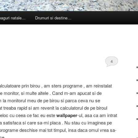
leaguri natale…
Drumuri si destine…
4
culatoare prin birou , am sters programe , am reinstalat
 pe monitor, si multe altele . Cand m-am apucat si de
am la monitorul meu de pe birou si parca ceva nu se
 treaba rapid si am revenit la calculatorul de pe biroul
eloc cu ceea ce fac eu este
wallpaper
-ul, asa ca am intrat
 satisfaca si care sa-mi placa . Nu stau cu imaginea pe
programe deschise mai tot timpul, insa daca omul vrea sa-
ce.