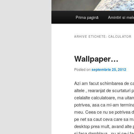
Meniu
Prima pagină
Amintiri si me
principal
ARHIVE ETICHETE:
CALCULATOR
Wallpaper…
Posted on
septembrie 25, 2012
Azi am facut schimbarea de cal
altele , rearanjat de scurtaturi
celalalte calculatoare, ma uit
potrivea, asa ca mi-am terminat
meu. Ceea ce nu se potrivea d
pe net sa caut ceva care sa ma
desktop prea mult, avand alte 
si faca damblaua , nu ai ce-i fa