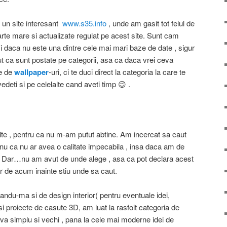
un site interesant
www.s35.info
, unde am gasit tot felul de
oarte mare si actualizate regulat pe acest site. Sunt cam
daca nu este una dintre cele mai mari baze de date , sigur
ut ca sunt postate pe categorii, asa ca daca vrei ceva
le de
wallpaper
-uri, ci te duci direct la categoria la care te
edeti si pe celelalte cand aveti timp 😉 .
alte , pentru ca nu m-am putut abtine. Am incercat sa caut
i , nu ca nu ar avea o calitate impecabila , insa daca am de
? Dar…nu am avut de unde alege , asa ca pot declara acest
 iar de acum inainte stiu unde sa caut.
sandu-ma si de design interior( pentru eventuale idei,
 proiecte de casute 3D, am luat la rasfoit categoria de
eva simplu si vechi , pana la cele mai moderne idei de