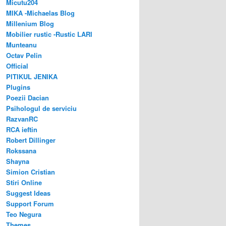
Micutu204
MIKA -Michaelas Blog
Millenium Blog
Mobilier rustic -Rustic LARI
Munteanu
Octav Pelin
Official
PITIKUL JENIKA
Plugins
Poezii Dacian
Psihologul de serviciu
RazvanRC
RCA ieftin
Robert Dillinger
Rokssana
Shayna
Simion Cristian
Stiri Online
Suggest Ideas
Support Forum
Teo Negura
Themes