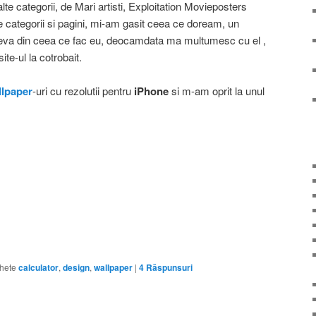
alte categorii, de Mari artisti, Exploitation Movieposters
e categorii si pagini, mi-am gasit ceea ce doream, un
eva din ceea ce fac eu, deocamdata ma multumesc cu el ,
te-ul la cotrobait.
llpaper
-uri cu rezolutii pentru
iPhone
si m-am oprit la unul
chete
calculator
,
design
,
wallpaper
|
4
Răspunsuri