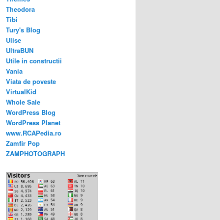
Theodora
Tibi
Tury's Blog
Ulise
UltraBUN
Utile in constructii
Vania
Viata de poveste
VirtualKid
Whole Sale
WordPress Blog
WordPress Planet
www.RCAPedia.ro
Zamfir Pop
ZAMPHOTOGRAPH