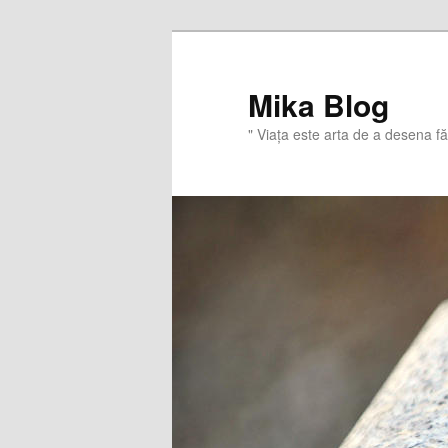
Sari
Sari
la
la
conținutul
conținutul
Mika Blog
principal
secundar
" Viaţa este arta de a desena f