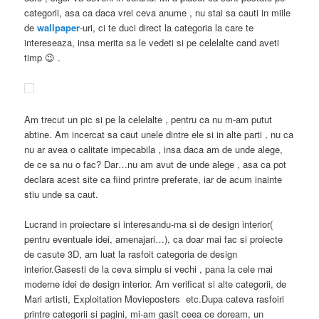
categorii, asa ca daca vrei ceva anume , nu stai sa cauti in miile
de
wallpaper
-uri, ci te duci direct la categoria la care te
intereseaza, insa merita sa le vedeti si pe celelalte cand aveti
timp 😉 .
Am trecut un pic si pe la celelalte , pentru ca nu m-am putut
abtine. Am incercat sa caut unele dintre ele si in alte parti , nu ca
nu ar avea o calitate impecabila , insa daca am de unde alege,
de ce sa nu o fac? Dar…nu am avut de unde alege , asa ca pot
declara acest site ca fiind printre preferate, iar de acum inainte
stiu unde sa caut.
Lucrand in proiectare si interesandu-ma si de design interior(
pentru eventuale idei, amenajari…), ca doar mai fac si proiecte
de casute 3D, am luat la rasfoit categoria de design
interior.Gasesti de la ceva simplu si vechi , pana la cele mai
moderne idei de design interior. Am verificat si alte categorii, de
Mari artisti, Exploitation Movieposters etc.Dupa cateva rasfoiri
printre categorii si pagini, mi-am gasit ceea ce doream, un