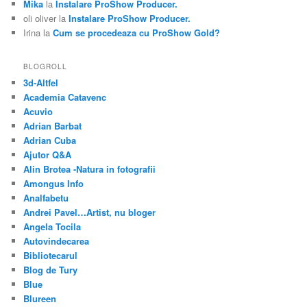
Mika
la
Instalare ProShow Producer.
oli oliver
la
Instalare ProShow Producer.
Irina
la
Cum se procedeaza cu ProShow Gold?
BLOGROLL
3d-Altfel
Academia Catavenc
Acuvio
Adrian Barbat
Adrian Cuba
Ajutor Q&A
Alin Brotea -Natura in fotografii
Amongus Info
Analfabetu
Andrei Pavel…Artist, nu bloger
Angela Tocila
Autovindecarea
Bibliotecarul
Blog de Tury
Blue
Blureen