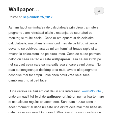
Wallpaper…
4
Posted on
septembrie 25, 2012
Azi am facut schimbarea de calculatoare prin birou , am sters
programe , am reinstalat altele , rearanjat de scurtaturi pe
monitor, si multe altele . Cand m-am apucat si de celalalte
calculatoare, ma uitam la monitorul meu de pe birou si parca
ceva nu se potrivea, asa ca mi-am terminat treaba rapid si am
revenit la calculatorul de pe biroul meu. Ceea ce nu se potrivea
deloc cu ceea ce fac eu este
wallpaper
-ul, asa ca am intrat pe
net sa caut ceva care sa ma satisfaca si care sa-mi placa . Nu
stau cu imaginea pe desktop prea mult, avand alte programe
deschise mai tot timpul, insa daca omul vrea sa-si faca
damblaua , nu ai ce-i face.
Dupa cateva cautari am dat de un site interesant
www.s35.info
,
unde am gasit tot felul de
wallpaper
-uri,intr-un numar foarte mare
si actualizate regulat pe acest site. Sunt cam 12000 pana in
acest moment si daca nu este una dintre cele mai mari baze de
date , sigur va deveni in curand. Mi-a placut ca sunt postate pe