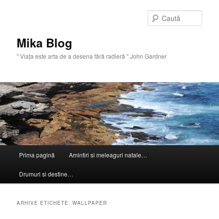
Sari
Sari
la
la
Caută
conținutul
conținutul
principal
secundar
Mika Blog
" Viaţa este arta de a desena fără radieră " John Gardner
Meniu
Prima pagină
Amintiri si meleaguri natale…
principal
Drumuri si destine…
ARHIVE ETICHETE:
WALLPAPER