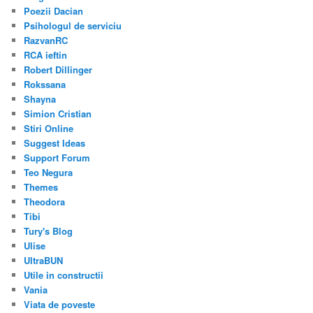
Poezii Dacian
Psihologul de serviciu
RazvanRC
RCA ieftin
Robert Dillinger
Rokssana
Shayna
Simion Cristian
Stiri Online
Suggest Ideas
Support Forum
Teo Negura
Themes
Theodora
Tibi
Tury's Blog
Ulise
UltraBUN
Utile in constructii
Vania
Viata de poveste