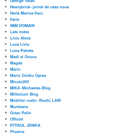
George Valah
Heavybrick- jurnal de casa noua
Herta Marius-Varu
Ilarie
IMM DOMAIN
Late notes
Liviu Alexa
Luca Liviu
Luna Patrata
Madi si Onucu
Magda
Mario
Mario Ovidiu Oprea
Micutu204
MIKA -Michaelas Blog
Millenium Blog
Mobilier rustic -Rustic LARI
Munteanu
Octav Pelin
Official
PITIKUL JENIKA
Plugins