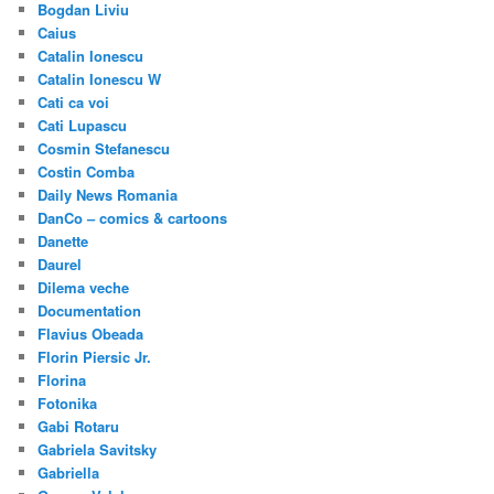
Bogdan Liviu
Caius
Catalin Ionescu
Catalin Ionescu W
Cati ca voi
Cati Lupascu
Cosmin Stefanescu
Costin Comba
Daily News Romania
DanCo – comics & cartoons
Danette
Daurel
Dilema veche
Documentation
Flavius Obeada
Florin Piersic Jr.
Florina
Fotonika
Gabi Rotaru
Gabriela Savitsky
Gabriella