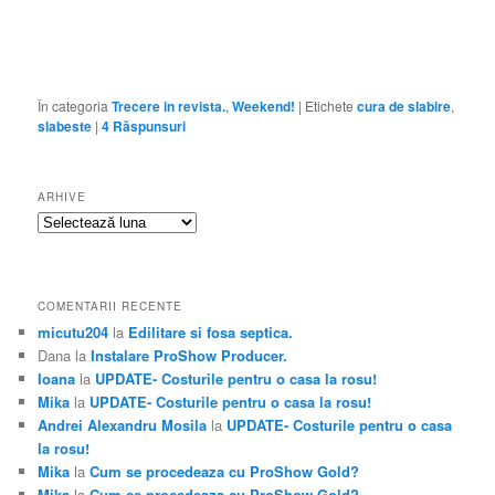
În categoria
Trecere in revista.
,
Weekend!
|
Etichete
cura de slabire
,
slabeste
|
4
Răspunsuri
ARHIVE
Arhive
COMENTARII RECENTE
micutu204
la
Edilitare si fosa septica.
Dana
la
Instalare ProShow Producer.
Ioana
la
UPDATE- Costurile pentru o casa la rosu!
Mika
la
UPDATE- Costurile pentru o casa la rosu!
Andrei Alexandru Mosila
la
UPDATE- Costurile pentru o casa
la rosu!
Mika
la
Cum se procedeaza cu ProShow Gold?
Mika
la
Cum se procedeaza cu ProShow Gold?