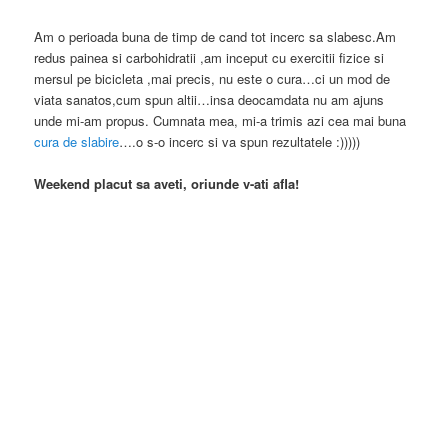
Am o perioada buna de timp de cand tot incerc sa slabesc.Am
redus painea si carbohidratii ,am inceput cu exercitii fizice si
mersul pe bicicleta ,mai precis, nu este o cura…ci un mod de
viata sanatos,cum spun altii…insa deocamdata nu am ajuns
unde mi-am propus. Cumnata mea, mi-a trimis azi cea mai buna
cura de slabire
….o s-o incerc si va spun rezultatele :)))))
Weekend placut sa aveti, oriunde v-ati afla!