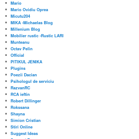
Mario
Mario Ovidiu Oprea
Micutu204
MIKA -Michaelas Blog
Millenium Blog
Mobilier rustic -Rustic LARI
Munteanu
Octav Pelin
Official
PITIKUL JENIKA
Plugins
Poezii Dacian
Psihologul de serviciu
RazvanRC
RCA ieftin
Robert Dillinger
Rokssana
Shayna
Simion Cristian
Stiri Online
Suggest Ideas