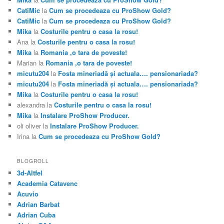
CatiMic
la
Cum se procedeaza cu ProShow Gold?
CatiMic
la
Cum se procedeaza cu ProShow Gold?
Mika
la
Costurile pentru o casa la rosu!
Ana
la
Costurile pentru o casa la rosu!
Mika
la
Romania ,o tara de poveste!
Marian
la
Romania ,o tara de poveste!
micutu204
la
Fosta mineriadă şi actuala…. pensionariada?
micutu204
la
Fosta mineriadă şi actuala…. pensionariada?
Mika
la
Costurile pentru o casa la rosu!
alexandra
la
Costurile pentru o casa la rosu!
Mika
la
Instalare ProShow Producer.
oli oliver
la
Instalare ProShow Producer.
Irina
la
Cum se procedeaza cu ProShow Gold?
BLOGROLL
3d-Altfel
Academia Catavenc
Acuvio
Adrian Barbat
Adrian Cuba