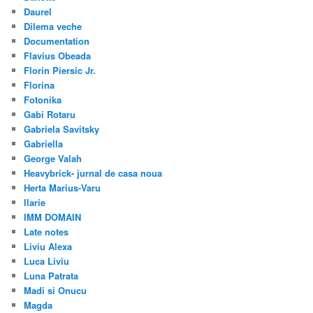
Daurel
Dilema veche
Documentation
Flavius Obeada
Florin Piersic Jr.
Florina
Fotonika
Gabi Rotaru
Gabriela Savitsky
Gabriella
George Valah
Heavybrick- jurnal de casa noua
Herta Marius-Varu
Ilarie
IMM DOMAIN
Late notes
Liviu Alexa
Luca Liviu
Luna Patrata
Madi si Onucu
Magda