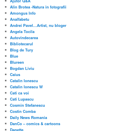
Ajutor Q&A
Alin Brotea -Natura in fotografii
Amongus Info
Analfabetu
Andrei Pavel…Artist, nu bloger
Angela Tocila
Autovindecarea
Bibliotecarul
Blog de Tury
Blue
Blureen
Bogdan Liviu
Caius
Catalin Ionescu
Catalin Ionescu W
Cati ca voi
Cati Lupascu
Cosmin Stefanescu
Costin Comba
Daily News Romania
DanCo – comics & cartoons
Danette