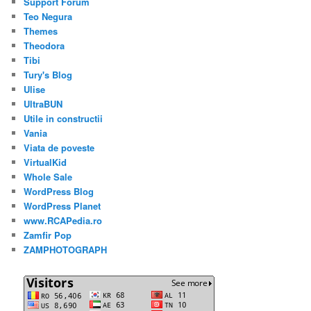
Support Forum
Teo Negura
Themes
Theodora
Tibi
Tury's Blog
Ulise
UltraBUN
Utile in constructii
Vania
Viata de poveste
VirtualKid
Whole Sale
WordPress Blog
WordPress Planet
www.RCAPedia.ro
Zamfir Pop
ZAMPHOTOGRAPH