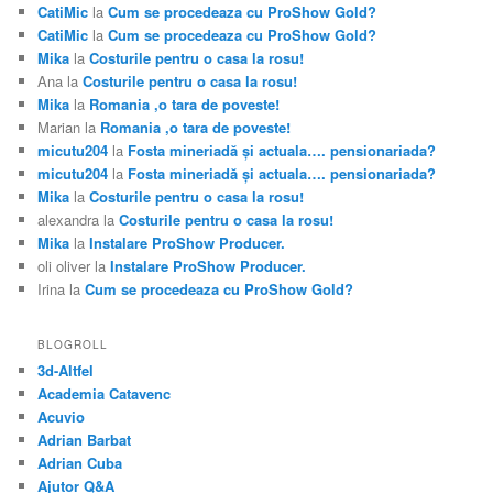
CatiMic
la
Cum se procedeaza cu ProShow Gold?
CatiMic
la
Cum se procedeaza cu ProShow Gold?
Mika
la
Costurile pentru o casa la rosu!
Ana
la
Costurile pentru o casa la rosu!
Mika
la
Romania ,o tara de poveste!
Marian
la
Romania ,o tara de poveste!
micutu204
la
Fosta mineriadă şi actuala…. pensionariada?
micutu204
la
Fosta mineriadă şi actuala…. pensionariada?
Mika
la
Costurile pentru o casa la rosu!
alexandra
la
Costurile pentru o casa la rosu!
Mika
la
Instalare ProShow Producer.
oli oliver
la
Instalare ProShow Producer.
Irina
la
Cum se procedeaza cu ProShow Gold?
BLOGROLL
3d-Altfel
Academia Catavenc
Acuvio
Adrian Barbat
Adrian Cuba
Ajutor Q&A