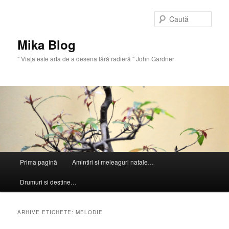
Sari
Sari
la
la
Caută
conținutul
conținutul
principal
secundar
Mika Blog
" Viaţa este arta de a desena fără radieră " John Gardner
Meniu
Prima pagină
Amintiri si meleaguri natale…
principal
Drumuri si destine…
ARHIVE ETICHETE:
MELODIE