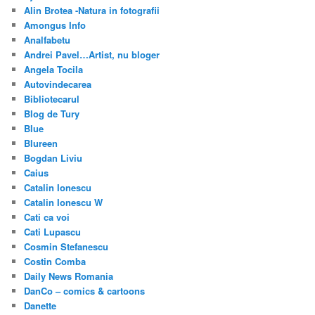
Alin Brotea -Natura in fotografii
Amongus Info
Analfabetu
Andrei Pavel…Artist, nu bloger
Angela Tocila
Autovindecarea
Bibliotecarul
Blog de Tury
Blue
Blureen
Bogdan Liviu
Caius
Catalin Ionescu
Catalin Ionescu W
Cati ca voi
Cati Lupascu
Cosmin Stefanescu
Costin Comba
Daily News Romania
DanCo – comics & cartoons
Danette