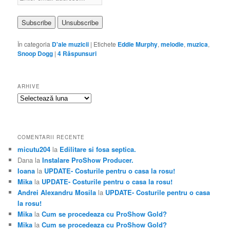
În categoria
D'ale muzicii
|
Etichete
Eddie Murphy
,
melodie
,
muzica
,
Snoop Dogg
|
4
Răspunsuri
ARHIVE
Arhive
COMENTARII RECENTE
micutu204
la
Edilitare si fosa septica.
Dana
la
Instalare ProShow Producer.
Ioana
la
UPDATE- Costurile pentru o casa la rosu!
Mika
la
UPDATE- Costurile pentru o casa la rosu!
Andrei Alexandru Mosila
la
UPDATE- Costurile pentru o casa
la rosu!
Mika
la
Cum se procedeaza cu ProShow Gold?
Mika
la
Cum se procedeaza cu ProShow Gold?