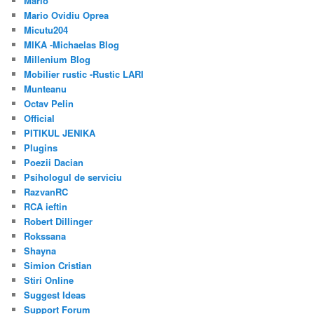
Mario
Mario Ovidiu Oprea
Micutu204
MIKA -Michaelas Blog
Millenium Blog
Mobilier rustic -Rustic LARI
Munteanu
Octav Pelin
Official
PITIKUL JENIKA
Plugins
Poezii Dacian
Psihologul de serviciu
RazvanRC
RCA ieftin
Robert Dillinger
Rokssana
Shayna
Simion Cristian
Stiri Online
Suggest Ideas
Support Forum