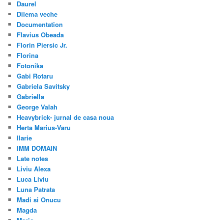
Daurel
Dilema veche
Documentation
Flavius Obeada
Florin Piersic Jr.
Florina
Fotonika
Gabi Rotaru
Gabriela Savitsky
Gabriella
George Valah
Heavybrick- jurnal de casa noua
Herta Marius-Varu
Ilarie
IMM DOMAIN
Late notes
Liviu Alexa
Luca Liviu
Luna Patrata
Madi si Onucu
Magda