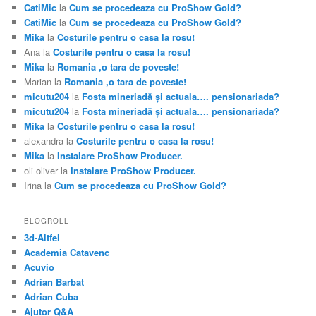
CatiMic
la
Cum se procedeaza cu ProShow Gold?
CatiMic
la
Cum se procedeaza cu ProShow Gold?
Mika
la
Costurile pentru o casa la rosu!
Ana
la
Costurile pentru o casa la rosu!
Mika
la
Romania ,o tara de poveste!
Marian
la
Romania ,o tara de poveste!
micutu204
la
Fosta mineriadă şi actuala…. pensionariada?
micutu204
la
Fosta mineriadă şi actuala…. pensionariada?
Mika
la
Costurile pentru o casa la rosu!
alexandra
la
Costurile pentru o casa la rosu!
Mika
la
Instalare ProShow Producer.
oli oliver
la
Instalare ProShow Producer.
Irina
la
Cum se procedeaza cu ProShow Gold?
BLOGROLL
3d-Altfel
Academia Catavenc
Acuvio
Adrian Barbat
Adrian Cuba
Ajutor Q&A