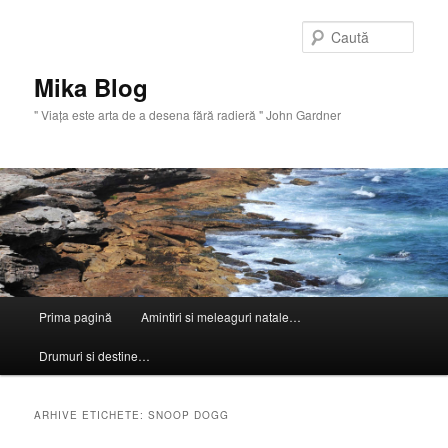
Sari
Sari
la
la
Caută
conținutul
conținutul
principal
secundar
Mika Blog
" Viaţa este arta de a desena fără radieră " John Gardner
Meniu
Prima pagină
Amintiri si meleaguri natale…
principal
Drumuri si destine…
ARHIVE ETICHETE:
SNOOP DOGG