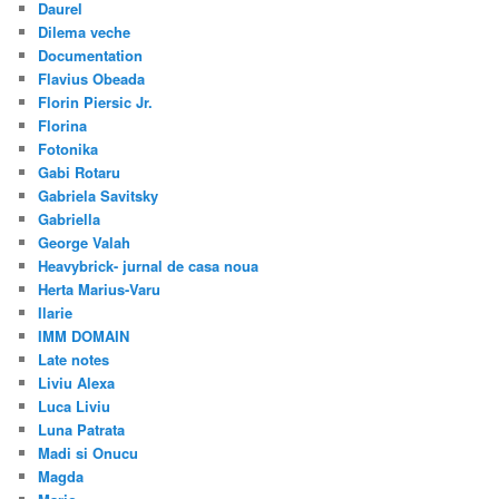
Daurel
Dilema veche
Documentation
Flavius Obeada
Florin Piersic Jr.
Florina
Fotonika
Gabi Rotaru
Gabriela Savitsky
Gabriella
George Valah
Heavybrick- jurnal de casa noua
Herta Marius-Varu
Ilarie
IMM DOMAIN
Late notes
Liviu Alexa
Luca Liviu
Luna Patrata
Madi si Onucu
Magda