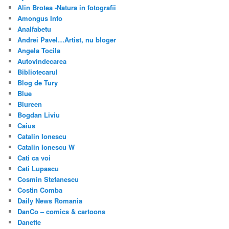
Alin Brotea -Natura in fotografii
Amongus Info
Analfabetu
Andrei Pavel…Artist, nu bloger
Angela Tocila
Autovindecarea
Bibliotecarul
Blog de Tury
Blue
Blureen
Bogdan Liviu
Caius
Catalin Ionescu
Catalin Ionescu W
Cati ca voi
Cati Lupascu
Cosmin Stefanescu
Costin Comba
Daily News Romania
DanCo – comics & cartoons
Danette