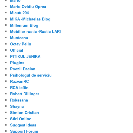
Mario
Mario Ovidiu Oprea
Micutu204
MIKA -Michaelas Blog
Millenium Blog
Mobilier rustic -Rustic LARI
Munteanu
Octav Pelin
Official
PITIKUL JENIKA
Plugins
Poezii Dacian
Psihologul de serviciu
RazvanRC
RCA ieftin
Robert Dillinger
Rokssana
Shayna
Simion Cristian
Stiri Online
Suggest Ideas
Support Forum