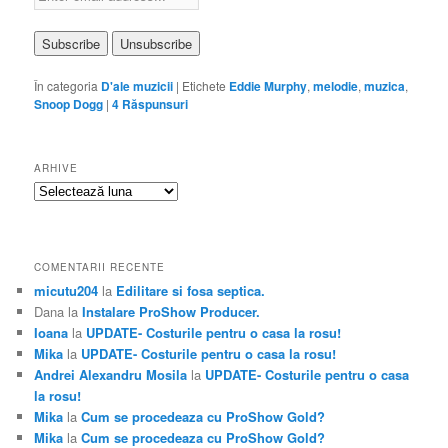
În categoria
D'ale muzicii
|
Etichete
Eddie Murphy
,
melodie
,
muzica
,
Snoop Dogg
|
4
Răspunsuri
ARHIVE
Arhive
COMENTARII RECENTE
micutu204
la
Edilitare si fosa septica.
Dana
la
Instalare ProShow Producer.
Ioana
la
UPDATE- Costurile pentru o casa la rosu!
Mika
la
UPDATE- Costurile pentru o casa la rosu!
Andrei Alexandru Mosila
la
UPDATE- Costurile pentru o casa
la rosu!
Mika
la
Cum se procedeaza cu ProShow Gold?
Mika
la
Cum se procedeaza cu ProShow Gold?