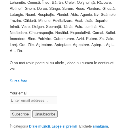
Lehamite. Cenuşă. Înec. Bătrân. Creier. Obişnuinţă. Răcoare.
Abţineri. Ghem. De ce. Sânge. Scrum. Rece. Pierdere. Gheaţă.
Letargie. Neant. Respiraţie. Pierdut. Abis. Agonie. Ev. Scânteie.
Trezire. Căldură. Minune. Revitalizare. Real. Licăr. Departe.
Inimă. Voce. Oxigen. Speranţă. Tânăr. Puls. Lumină. Viu.
Nerăbdare. Circumspecţie. Nesătul. Expectativă. Carnal. Suflet.
Încredere. Bine. Potrivire. Cutremurare. Avid. Putere. Za. Zale.
Lanţ. Ore. Zile. Aşteptare. Aşteptare. Aşteptare. Aştep… Aşt…
A… Da.
O sa mai revin poate si cu altele , daca nu cumva le continuati
voi …
Sursa foto …
Your email:
În categoria
D'ale muzicii
,
Lepşe si premii
|
Etichete
amalgam
,