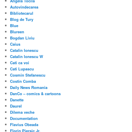
Angela Tocila
Autovindecarea
Bibliotecarul
Blog de Tury
Blue
Blureen
Bogdan Liviu
Caius
Catalin Ionescu
Catalin Ionescu W
Cati ca voi
Cati Lupascu
Cosmin Stefanescu
Costin Comba
Daily News Romania
DanCo – comics & cartoons
Danette
Daurel
Dilema veche
Documentation
Flavius Obeada
Florin Piersic Jr.