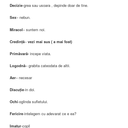
Decizie
-grea sau usoara , depinde doar de tine.
Sex
– nebun.
Miracol
– suntem noi.
Credinţă
–
vezi mai sus ( a mai fost)
Primăvară-
incepe viata.
Logodnă
– grabita cateodata de altii.
Aer
– necesar
Discuţie
-in doi.
Ochi
-oglinda sufletului.
Fericire
-intelegem cu adevarat ce e ea?
Imatur
-copil