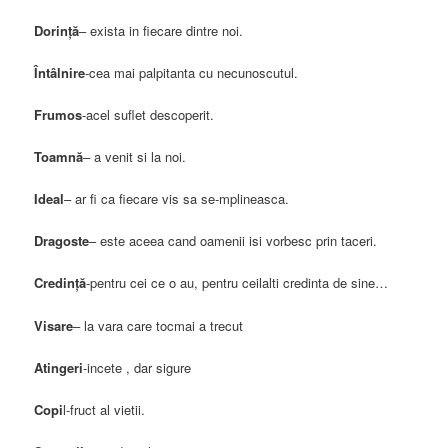
Dorinţă
– exista in fiecare dintre noi.
Întâlnire
-cea mai palpitanta cu necunoscutul.
Frumos
-acel suflet descoperit.
Toamnă
– a venit si la noi.
Ideal
– ar fi ca fiecare vis sa se-mplineasca.
Dragoste
– este aceea cand oamenii isi vorbesc prin taceri.
Credinţă
-pentru cei ce o au, pentru ceilalti credinta de sine…
Visare
– la vara care tocmai a trecut
Atingeri
-incete , dar sigure
Copi
l-fruct al vietii.