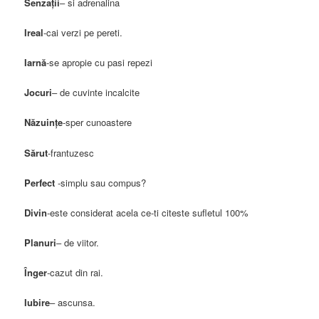
Senzaţii
– si adrenalina
Ireal
-cai verzi pe pereti.
Iarnă
-se apropie cu pasi repezi
Jocuri
– de cuvinte incalcite
Năzuinţe
-sper cunoastere
Sărut
-frantuzesc
Perfect
-simplu sau compus?
Divin
-este considerat acela ce-ti citeste sufletul 100%
Planuri
– de viitor.
Înger
-cazut din rai.
Iubire
– ascunsa.