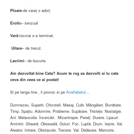
Ploaie
-de vara( o ador)
Erotic
– senzual
Vară
-tocmai s-a terminat.
Uitare
– de trecut.
Lacrimi
– de bucurie.
Am dezvoltat bine Cata? Acum te rog sa dezvolti si tu cate
ceva din ceea ce ai postat!
Si pe langa tine , il provoc si pe
Analfabetul
…
Dumnezeu. Superb. Chicoteli. Masaj. Cuib. Mângâieri. Bunătate.
Timp. Spaţiu. Adormire. Probleme. Supărare. Tristeţe. Nostalgie.
Ani. Melancolie. Încercări. Mizantropie. Pereţi. Durere. Lipsuri.
Amintiri. Gheară. Oboseală. Goluri. Foc. Luptă. Drum. Ieşire. Val.
Aleator. Intrare. Obstacole. Trecere. Val. Delăsare. Memorie.