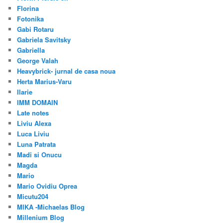
Florina
Fotonika
Gabi Rotaru
Gabriela Savitsky
Gabriella
George Valah
Heavybrick- jurnal de casa noua
Herta Marius-Varu
Ilarie
IMM DOMAIN
Late notes
Liviu Alexa
Luca Liviu
Luna Patrata
Madi si Onucu
Magda
Mario
Mario Ovidiu Oprea
Micutu204
MIKA -Michaelas Blog
Millenium Blog