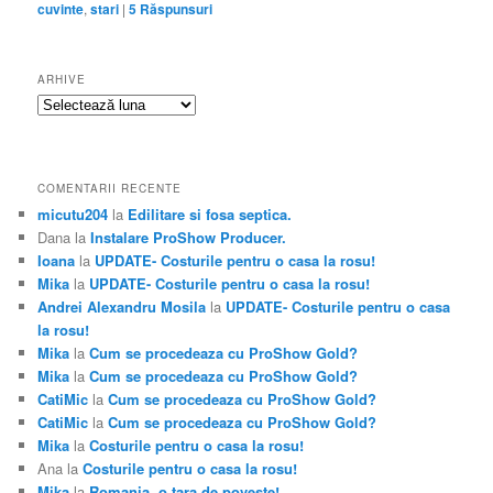
cuvinte
,
stari
|
5
Răspunsuri
ARHIVE
Arhive
COMENTARII RECENTE
micutu204
la
Edilitare si fosa septica.
Dana
la
Instalare ProShow Producer.
Ioana
la
UPDATE- Costurile pentru o casa la rosu!
Mika
la
UPDATE- Costurile pentru o casa la rosu!
Andrei Alexandru Mosila
la
UPDATE- Costurile pentru o casa
la rosu!
Mika
la
Cum se procedeaza cu ProShow Gold?
Mika
la
Cum se procedeaza cu ProShow Gold?
CatiMic
la
Cum se procedeaza cu ProShow Gold?
CatiMic
la
Cum se procedeaza cu ProShow Gold?
Mika
la
Costurile pentru o casa la rosu!
Ana
la
Costurile pentru o casa la rosu!
Mika
la
Romania ,o tara de poveste!