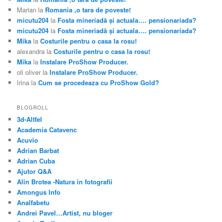
Marian
la
Romania ,o tara de poveste!
micutu204
la
Fosta mineriadă şi actuala…. pensionariada?
micutu204
la
Fosta mineriadă şi actuala…. pensionariada?
Mika
la
Costurile pentru o casa la rosu!
alexandra
la
Costurile pentru o casa la rosu!
Mika
la
Instalare ProShow Producer.
oli oliver
la
Instalare ProShow Producer.
Irina
la
Cum se procedeaza cu ProShow Gold?
BLOGROLL
3d-Altfel
Academia Catavenc
Acuvio
Adrian Barbat
Adrian Cuba
Ajutor Q&A
Alin Brotea -Natura in fotografii
Amongus Info
Analfabetu
Andrei Pavel…Artist, nu bloger