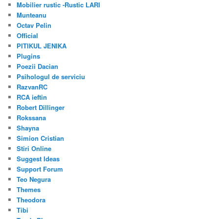
Mobilier rustic -Rustic LARI
Munteanu
Octav Pelin
Official
PITIKUL JENIKA
Plugins
Poezii Dacian
Psihologul de serviciu
RazvanRC
RCA ieftin
Robert Dillinger
Rokssana
Shayna
Simion Cristian
Stiri Online
Suggest Ideas
Support Forum
Teo Negura
Themes
Theodora
Tibi