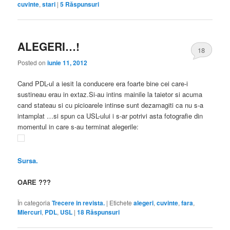
cuvinte
,
stari
|
5
Răspunsuri
ALEGERI…!
18
Posted on
iunie 11, 2012
Cand PDL-ul a iesit la conducere era foarte bine cei care-i
sustineau erau in extaz.Si-au intins mainile la taietor si acuma
cand stateau si cu picioarele intinse sunt dezamagiti ca nu s-a
intamplat …si spun ca USL-ului i s-ar potrivi asta fotografie din
momentul in care s-au terminat alegerile:
Sursa.
OARE ???
În categoria
Trecere in revista.
|
Etichete
alegeri
,
cuvinte
,
fara
,
Miercuri
,
PDL
,
USL
|
18
Răspunsuri