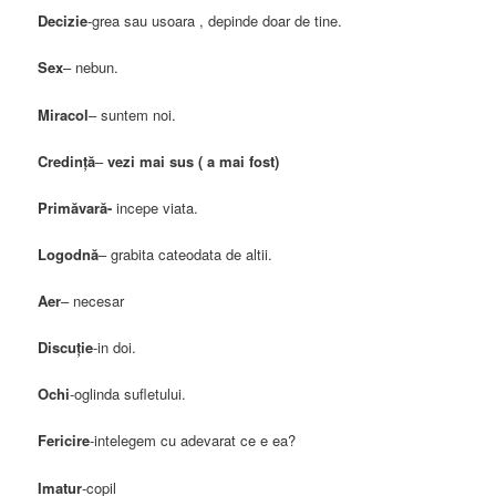
Decizie
-grea sau usoara , depinde doar de tine.
Sex
– nebun.
Miracol
– suntem noi.
Credinţă
–
vezi mai sus ( a mai fost)
Primăvară-
incepe viata.
Logodnă
– grabita cateodata de altii.
Aer
– necesar
Discuţie
-in doi.
Ochi
-oglinda sufletului.
Fericire
-intelegem cu adevarat ce e ea?
Imatur
-copil