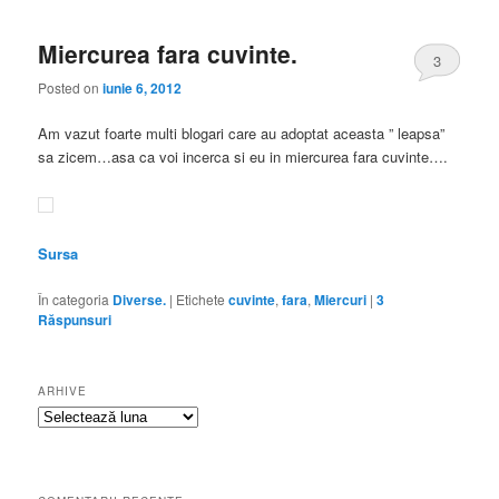
Miercurea fara cuvinte.
3
Posted on
iunie 6, 2012
Am vazut foarte multi blogari care au adoptat aceasta ” leapsa”
sa zicem…asa ca voi incerca si eu in miercurea fara cuvinte….
Sursa
În categoria
Diverse.
|
Etichete
cuvinte
,
fara
,
Miercuri
|
3
Răspunsuri
ARHIVE
Arhive