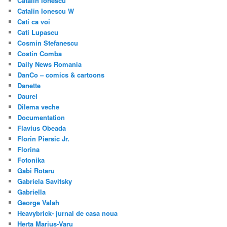
Catalin Ionescu
Catalin Ionescu W
Cati ca voi
Cati Lupascu
Cosmin Stefanescu
Costin Comba
Daily News Romania
DanCo – comics & cartoons
Danette
Daurel
Dilema veche
Documentation
Flavius Obeada
Florin Piersic Jr.
Florina
Fotonika
Gabi Rotaru
Gabriela Savitsky
Gabriella
George Valah
Heavybrick- jurnal de casa noua
Herta Marius-Varu