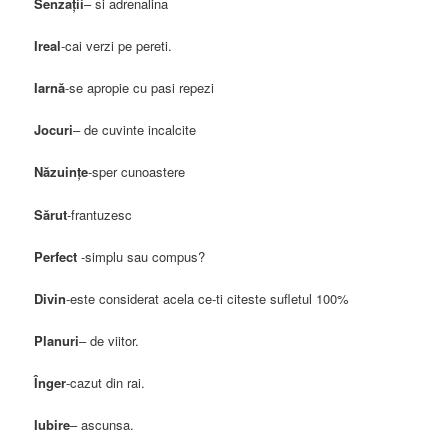
Senzaţii
– si adrenalina
Ireal
-cai verzi pe pereti.
Iarnă
-se apropie cu pasi repezi
Jocuri
– de cuvinte incalcite
Năzuinţe
-sper cunoastere
Sărut
-frantuzesc
Perfect
-simplu sau compus?
Divin
-este considerat acela ce-ti citeste sufletul 100%
Planuri
– de viitor.
Înger
-cazut din rai.
Iubire
– ascunsa.