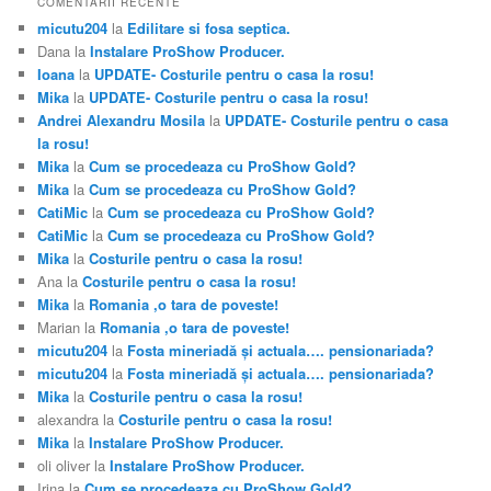
COMENTARII RECENTE
micutu204
la
Edilitare si fosa septica.
Dana
la
Instalare ProShow Producer.
Ioana
la
UPDATE- Costurile pentru o casa la rosu!
Mika
la
UPDATE- Costurile pentru o casa la rosu!
Andrei Alexandru Mosila
la
UPDATE- Costurile pentru o casa
la rosu!
Mika
la
Cum se procedeaza cu ProShow Gold?
Mika
la
Cum se procedeaza cu ProShow Gold?
CatiMic
la
Cum se procedeaza cu ProShow Gold?
CatiMic
la
Cum se procedeaza cu ProShow Gold?
Mika
la
Costurile pentru o casa la rosu!
Ana
la
Costurile pentru o casa la rosu!
Mika
la
Romania ,o tara de poveste!
Marian
la
Romania ,o tara de poveste!
micutu204
la
Fosta mineriadă şi actuala…. pensionariada?
micutu204
la
Fosta mineriadă şi actuala…. pensionariada?
Mika
la
Costurile pentru o casa la rosu!
alexandra
la
Costurile pentru o casa la rosu!
Mika
la
Instalare ProShow Producer.
oli oliver
la
Instalare ProShow Producer.
Irina
la
Cum se procedeaza cu ProShow Gold?