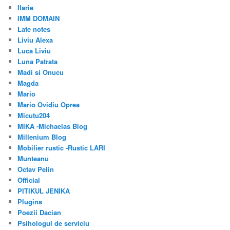
Ilarie
IMM DOMAIN
Late notes
Liviu Alexa
Luca Liviu
Luna Patrata
Madi si Onucu
Magda
Mario
Mario Ovidiu Oprea
Micutu204
MIKA -Michaelas Blog
Millenium Blog
Mobilier rustic -Rustic LARI
Munteanu
Octav Pelin
Official
PITIKUL JENIKA
Plugins
Poezii Dacian
Psihologul de serviciu