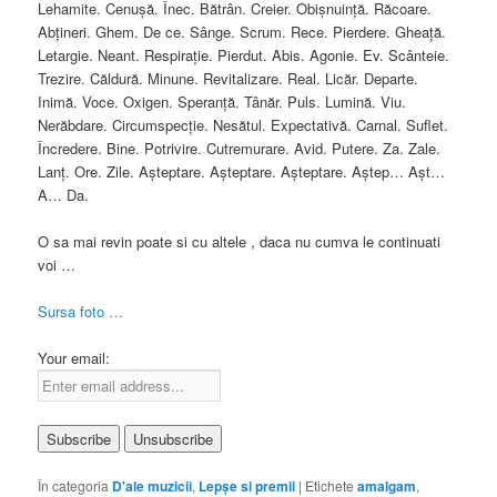
Lehamite. Cenuşă. Înec. Bătrân. Creier. Obişnuinţă. Răcoare.
Abţineri. Ghem. De ce. Sânge. Scrum. Rece. Pierdere. Gheaţă.
Letargie. Neant. Respiraţie. Pierdut. Abis. Agonie. Ev. Scânteie.
Trezire. Căldură. Minune. Revitalizare. Real. Licăr. Departe.
Inimă. Voce. Oxigen. Speranţă. Tânăr. Puls. Lumină. Viu.
Nerăbdare. Circumspecţie. Nesătul. Expectativă. Carnal. Suflet.
Încredere. Bine. Potrivire. Cutremurare. Avid. Putere. Za. Zale.
Lanţ. Ore. Zile. Aşteptare. Aşteptare. Aşteptare. Aştep… Aşt…
A… Da.
O sa mai revin poate si cu altele , daca nu cumva le continuati
voi …
Sursa foto …
Your email:
În categoria
D'ale muzicii
,
Lepşe si premii
|
Etichete
amalgam
,