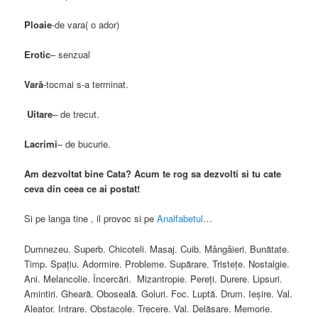
Ploaie
-de vara( o ador)
Erotic
– senzual
Vară
-tocmai s-a terminat.
Uitare
– de trecut.
Lacrimi
– de bucurie.
Am dezvoltat bine Cata? Acum te rog sa dezvolti si tu cate
ceva din ceea ce ai postat!
Si pe langa tine , il provoc si pe
Analfabetul
…
Dumnezeu. Superb. Chicoteli. Masaj. Cuib. Mângâieri. Bunătate.
Timp. Spaţiu. Adormire. Probleme. Supărare. Tristeţe. Nostalgie.
Ani. Melancolie. Încercări. Mizantropie. Pereţi. Durere. Lipsuri.
Amintiri. Gheară. Oboseală. Goluri. Foc. Luptă. Drum. Ieşire. Val.
Aleator. Intrare. Obstacole. Trecere. Val. Delăsare. Memorie.