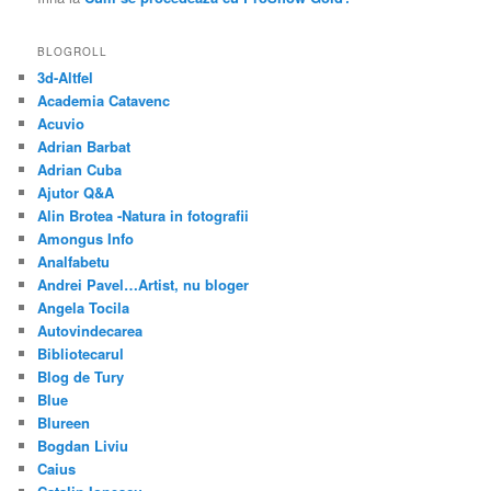
BLOGROLL
3d-Altfel
Academia Catavenc
Acuvio
Adrian Barbat
Adrian Cuba
Ajutor Q&A
Alin Brotea -Natura in fotografii
Amongus Info
Analfabetu
Andrei Pavel…Artist, nu bloger
Angela Tocila
Autovindecarea
Bibliotecarul
Blog de Tury
Blue
Blureen
Bogdan Liviu
Caius