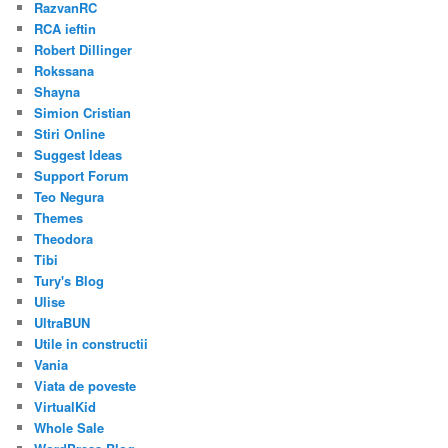
RazvanRC
RCA ieftin
Robert Dillinger
Rokssana
Shayna
Simion Cristian
Stiri Online
Suggest Ideas
Support Forum
Teo Negura
Themes
Theodora
Tibi
Tury's Blog
Ulise
UltraBUN
Utile in constructii
Vania
Viata de poveste
VirtualKid
Whole Sale