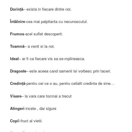
Dorinţă
– exista in fiecare dintre noi.
Întâlnire
-cea mai palpitanta cu necunoscutul.
Frumos
-acel suflet descoperit.
Toamnă
– a venit si la noi.
Ideal
– ar fi ca fiecare vis sa se-mplineasca.
Dragoste
– este aceea cand oamenii isi vorbesc prin taceri.
Credinţă
-pentru cei ce o au, pentru ceilalti credinta de sine…
Visare
– la vara care tocmai a trecut
Atingeri
-incete , dar sigure
Copi
l-fruct al vietii.