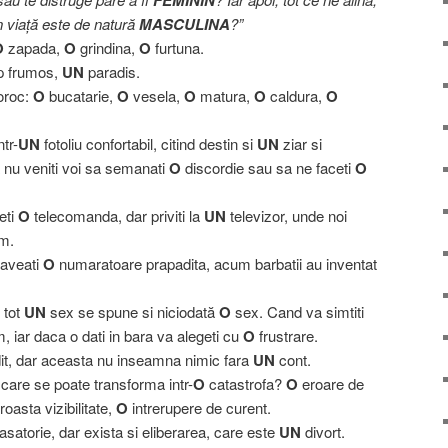
FEMININ
n viaţă este de natură
MASCULINA
?”
O
zapada,
O
grindina,
O
furtuna.
p frumos,
UN
paradis.
noroc:
O
bucatarie,
O
vesela,
O
matura,
O
caldura,
O
ntr-
UN
fotoliu confortabil, citind destin si
UN
ziar si
 nu veniti voi sa semanati
O
discordie sau sa ne faceti
O
eti
O
telecomanda, dar priviti la
UN
televizor, unde noi
im.
 aveati
O
numaratoare prapadita, acum barbatii au inventat
 tot
UN
sex se spune si niciodată
O
sex. Cand va simtiti
 iar daca o dati in bara va alegeti cu
O
frustrare.
it, dar aceasta nu inseamna nimic fara
UN
cont.
are se poate transforma intr-
O
catastrofa?
O
eroare de
oasta vizibilitate,
O
intrerupere de curent.
satorie, dar exista si eliberarea, care este
UN
divort.