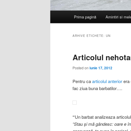
Meniu
Prima pagină
Amintiri si me
principal
ARHIVE ETICHETE:
UN
Articolul nehota
Posted on
iunie 17, 2012
Pentru ca
articolul anterior
era 
fac ziua buna barbatilor….
“
Un barbat analizeaza articol
“Stau şi mă gândesc: oare e în
enervează, te pune în pericol, 