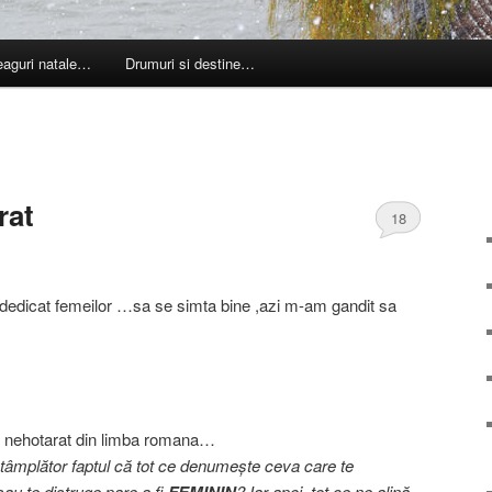
leaguri natale…
Drumuri si destine…
rat
18
dedicat femeilor …sa se simta bine ,azi m-am gandit sa
ul nehotarat din limba romana…
tâmplător faptul că tot ce denumeşte ceva care te
sau te distruge pare a fi
? Iar apoi, tot ce ne alină,