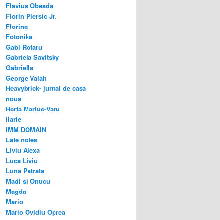
Flavius Obeada
Florin Piersic Jr.
Florina
Fotonika
Gabi Rotaru
Gabriela Savitsky
Gabriella
George Valah
Heavybrick- jurnal de casa
noua
Herta Marius-Varu
Ilarie
IMM DOMAIN
Late notes
Liviu Alexa
Luca Liviu
Luna Patrata
Madi si Onucu
Magda
Mario
Mario Ovidiu Oprea