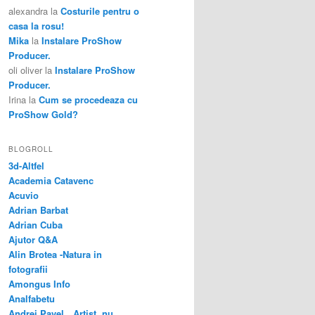
alexandra
la
Costurile pentru o
casa la rosu!
Mika
la
Instalare ProShow
Producer.
oli oliver
la
Instalare ProShow
Producer.
Irina
la
Cum se procedeaza cu
ProShow Gold?
BLOGROLL
3d-Altfel
Academia Catavenc
Acuvio
Adrian Barbat
Adrian Cuba
Ajutor Q&A
Alin Brotea -Natura in
fotografii
Amongus Info
Analfabetu
Andrei Pavel…Artist, nu