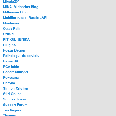
Micutu204
MIKA -Michaelas Blog
Millenium Blog
Mobilier rustic -Rustic LARI
Munteanu
Octav Pelin
Official
PITIKUL JENIKA
Plugins
Poezii Dacian
Psihologul de serviciu
RazvanRC
RCA ieftin
Robert Dillinger
Rokssana
Shayna
Simion Cristian
Stiri Online
Suggest Ideas
Support Forum
Teo Negura
Themes