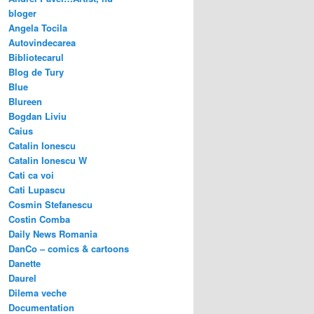
bloger
Angela Tocila
Autovindecarea
Bibliotecarul
Blog de Tury
Blue
Blureen
Bogdan Liviu
Caius
Catalin Ionescu
Catalin Ionescu W
Cati ca voi
Cati Lupascu
Cosmin Stefanescu
Costin Comba
Daily News Romania
DanCo – comics & cartoons
Danette
Daurel
Dilema veche
Documentation