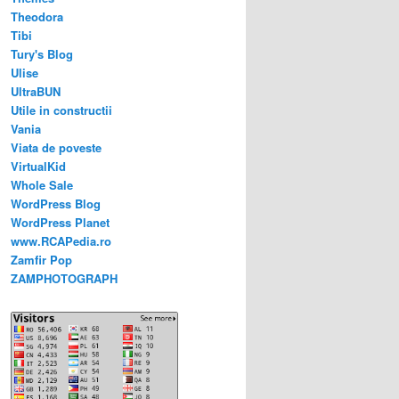
Theodora
Tibi
Tury's Blog
Ulise
UltraBUN
Utile in constructii
Vania
Viata de poveste
VirtualKid
Whole Sale
WordPress Blog
WordPress Planet
www.RCAPedia.ro
Zamfir Pop
ZAMPHOTOGRAPH