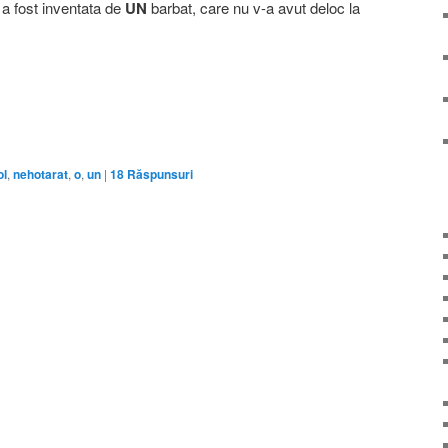
a fost inventata de
UN
barbat, care nu v-a avut deloc la
ol
,
nehotarat
,
o
,
un
|
18
Răspunsuri