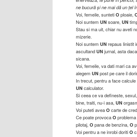
ne bucură şi ne mai dă un ţel î
Voi, femeile, sunteti
O
ploaie,
Noi suntem
UN
soare,
UN
tim
Stau si ma uit, chiar nu aveti 
mizerie.
Noi suntem
UN
repaus linistit i
ascultand
UN
jurnal, asta daca
sicana.
Voi, femeile, va dati mari ca av
alegem
UN
post pe care il dor
In trecut, pentru a face calcule
UN
calculator.
Si ceea ce va defineste, sexul,
bine, traiti, nu-i asa,
UN
orgasm,
Voi puteti avea
O
carte de cred
Ce poate provoca
O
problema c
pilotaj,
O
pana de benzina,
O
pr
Voi pentru a ne inrobi doriti
O
ca