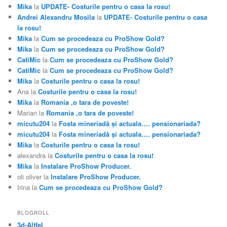
Mika
la
UPDATE- Costurile pentru o casa la rosu!
Andrei Alexandru Mosila
la
UPDATE- Costurile pentru o casa
la rosu!
Mika
la
Cum se procedeaza cu ProShow Gold?
Mika
la
Cum se procedeaza cu ProShow Gold?
CatiMic
la
Cum se procedeaza cu ProShow Gold?
CatiMic
la
Cum se procedeaza cu ProShow Gold?
Mika
la
Costurile pentru o casa la rosu!
Ana
la
Costurile pentru o casa la rosu!
Mika
la
Romania ,o tara de poveste!
Marian
la
Romania ,o tara de poveste!
micutu204
la
Fosta mineriadă şi actuala…. pensionariada?
micutu204
la
Fosta mineriadă şi actuala…. pensionariada?
Mika
la
Costurile pentru o casa la rosu!
alexandra
la
Costurile pentru o casa la rosu!
Mika
la
Instalare ProShow Producer.
oli oliver
la
Instalare ProShow Producer.
Irina
la
Cum se procedeaza cu ProShow Gold?
BLOGROLL
3d-Altfel