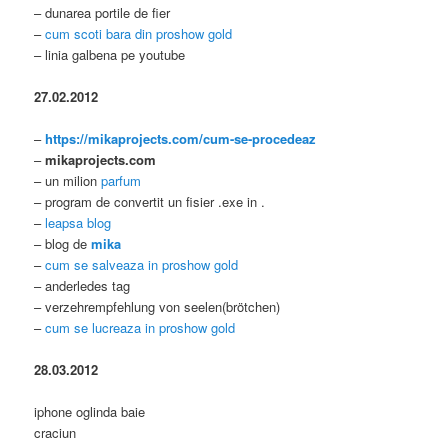
– dunarea portile de fier
–
cum scoti bara din proshow gold
– linia galbena pe youtube
27.02.2012
–
https://mikaprojects.com/cum-se-procedeaz
–
mikaprojects.com
– un milion
parfum
– program de convertit un fisier .exe in .
–
leapsa blog
– blog de
mika
–
cum se salveaza in proshow gold
– anderledes tag
– verzehrempfehlung von seelen(brötchen)
–
cum se lucreaza in proshow gold
28.03.2012
iphone oglinda baie
craciun