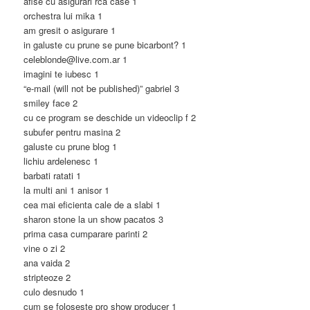
afise cu asigurari rca case 1
orchestra lui mika 1
am gresit o asigurare 1
in galuste cu prune se pune bicarbont? 1
celeblonde@live.com.ar 1
imagini te iubesc 1
“e-mail (will not be published)” gabriel 3
smiley face 2
cu ce program se deschide un videoclip f 2
subufer pentru masina 2
galuste cu prune blog 1
lichiu ardelenesc 1
barbati ratati 1
la multi ani 1 anisor 1
cea mai eficienta cale de a slabi 1
sharon stone la un show pacatos 3
prima casa cumparare parinti 2
vine o zi 2
ana vaida 2
stripteoze 2
culo desnudo 1
cum se foloseste pro show producer 1