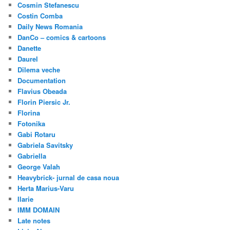
Cosmin Stefanescu
Costin Comba
Daily News Romania
DanCo – comics & cartoons
Danette
Daurel
Dilema veche
Documentation
Flavius Obeada
Florin Piersic Jr.
Florina
Fotonika
Gabi Rotaru
Gabriela Savitsky
Gabriella
George Valah
Heavybrick- jurnal de casa noua
Herta Marius-Varu
Ilarie
IMM DOMAIN
Late notes