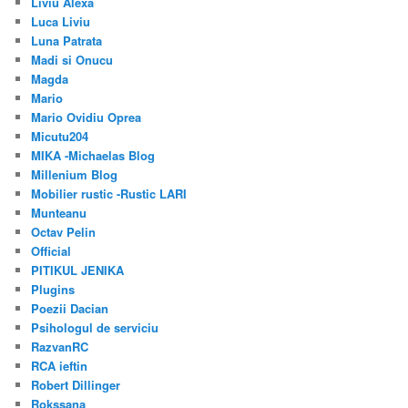
Liviu Alexa
Luca Liviu
Luna Patrata
Madi si Onucu
Magda
Mario
Mario Ovidiu Oprea
Micutu204
MIKA -Michaelas Blog
Millenium Blog
Mobilier rustic -Rustic LARI
Munteanu
Octav Pelin
Official
PITIKUL JENIKA
Plugins
Poezii Dacian
Psihologul de serviciu
RazvanRC
RCA ieftin
Robert Dillinger
Rokssana