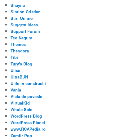
Shayna
Simion Cristian
Stiri Online
Suggest Ideas
Support Forum
Teo Negura
Themes
Theodora
Tibi
Tury's Blog
Ulise
UltraBUN
Utile in constructii
Vania
Viata de poveste
VirtualKid
Whole Sale
WordPress Blog
WordPress Planet
www.RCAPedia.ro
Zamfir Pop