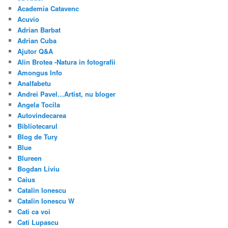
Academia Catavenc
Acuvio
Adrian Barbat
Adrian Cuba
Ajutor Q&A
Alin Brotea -Natura in fotografii
Amongus Info
Analfabetu
Andrei Pavel…Artist, nu bloger
Angela Tocila
Autovindecarea
Bibliotecarul
Blog de Tury
Blue
Blureen
Bogdan Liviu
Caius
Catalin Ionescu
Catalin Ionescu W
Cati ca voi
Cati Lupascu