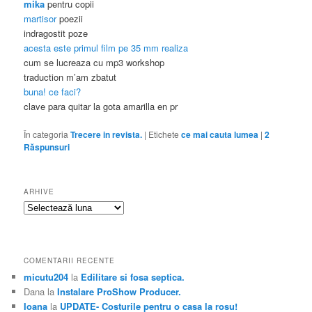
mika
pentru copii
martisor
poezii
indragostit poze
acesta este primul film pe 35 mm realiza
cum se lucreaza cu mp3 workshop
traduction m’am zbatut
buna! ce faci?
clave para quitar la gota amarilla en pr
În categoria
Trecere in revista.
|
Etichete
ce mai cauta lumea
|
2
Răspunsuri
ARHIVE
Arhive
COMENTARII RECENTE
micutu204
la
Edilitare si fosa septica.
Dana
la
Instalare ProShow Producer.
Ioana
la
UPDATE- Costurile pentru o casa la rosu!