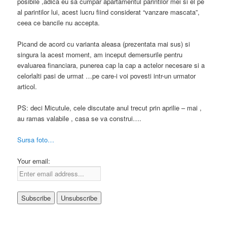
posibile ,adica eu sa cumpar apartamentul parintilor mei si el pe
al parintilor lui, acest lucru fiind considerat “vanzare mascata”,
ceea ce bancile nu accepta.
Picand de acord cu varianta aleasa (prezentata mai sus) si
singura la acest moment, am inceput demersurile pentru
evaluarea financiara, punerea cap la cap a actelor necesare si a
celorlalti pasi de urmat …pe care-i voi povesti intr-un urmator
articol.
PS: deci Micutule, cele discutate anul trecut prin aprilie – mai ,
au ramas valabile , casa se va construi….
Sursa foto…
Your email: