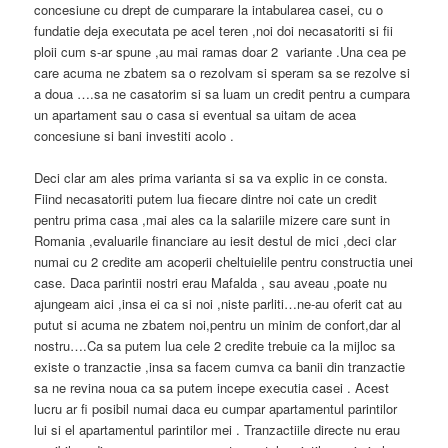
concesiune cu drept de cumparare la intabularea casei, cu o
fundatie deja executata pe acel teren ,noi doi necasatoriti si fii
ploii cum s-ar spune ,au mai ramas doar 2 variante .Una cea pe
care acuma ne zbatem sa o rezolvam si speram sa se rezolve si
a doua ….sa ne casatorim si sa luam un credit pentru a cumpara
un apartament sau o casa si eventual sa uitam de acea
concesiune si bani investiti acolo .
Deci clar am ales prima varianta si sa va explic in ce consta.
Fiind necasatoriti putem lua fiecare dintre noi cate un credit
pentru prima casa ,mai ales ca la salariile mizere care sunt in
Romania ,evaluarile financiare au iesit destul de mici ,deci clar
numai cu 2 credite am acoperii cheltuielile pentru constructia unei
case. Daca parintii nostri erau Mafalda , sau aveau ,poate nu
ajungeam aici ,insa ei ca si noi ,niste parliti…ne-au oferit cat au
putut si acuma ne zbatem noi,pentru un minim de confort,dar al
nostru….Ca sa putem lua cele 2 credite trebuie ca la mijloc sa
existe o tranzactie ,insa sa facem cumva ca banii din tranzactie
sa ne revina noua ca sa putem incepe executia casei . Acest
lucru ar fi posibil numai daca eu cumpar apartamentul parintilor
lui si el apartamentul parintilor mei . Tranzactiile directe nu erau