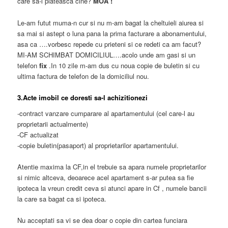
care sa-l plateasca cine?
MOA !
Le-am futut muma-n cur si nu m-am bagat la cheltuieli aiurea si
sa mai si astept o luna pana la prima facturare a abonamentului,
asa ca ….vorbesc repede cu prieteni si ce redeti ca am facut?
MI-AM SCHIMBAT DOMICILIUL….acolo unde am gasi si un
telefon
fix
.In 10 zile m-am dus cu noua copie de buletin si cu
ultima factura de telefon de la domiciliul nou.
3.Acte imobil ce doresti sa-l achizitionezi
-contract vanzare cumparare al apartamentului (cel care-l au
proprietarii actualmente)
-CF actualizat
-copie buletin(pasaport) al proprietarilor apartamentului.
Atentie maxima la CF,in el trebuie sa apara numele proprietarilor
si nimic altceva, deoarece acel apartament s-ar putea sa fie
ipoteca la vreun credit ceva si atunci apare in Cf , numele bancii
la care sa bagat ca si ipoteca.
Nu acceptati sa vi se dea doar o copie din cartea funciara