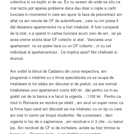
colectiva si va explic si de ce. Eu nu aveam de unde sa stiu ca
mai tarziu pot aparea probleme daca dau doar o copie a cartii
funciare.In momentul in care am ajuns la faza de precontract am
aflat ca am nevoie de CF de autentificare , care nu imi putea fi
dat deoarece apartamentul nu a fost intabulat. A fost cumparat
de la stat, s-a operat in cartea funciara acum zeci de ani , iar pe
acea vreme exista doar CF colectiv si atat . Vanzarea unui
apartament nu se poate face cu un CF colectiv , ci cu cel
individual al apartamentului . Ce implica asta? Noi cheltuieli si
drumuri.
Am vorbit la biroul de Cadastru din zona respectiva, am
programat o intalnire cu o firma specializata ce se ocupa de
intalubare si tot odata am discutat si de preturi, ca era normal .
Intabularea unui apartament costa 400 lei , dar pentru ca m-au
grabit cei de la banca s-a facut la urgenta …1100 lei . Pentru ca
totul in Romania se rezolva pe relatii , am avut un super noroc ca
la firma topo cand am discutat sa ma intalnesc cu un tip cu care
am stat in camin pe timpul studentiei. Ne cunosteam , deci
urgenta in loc de o saptamana , am rezolvat-o in 3 zile…cu banul
jos. Am rezolvat de CF si de incheiere, actele au fost trimise la
banca si …Doamne ajuta , sunt eligibile si acceptate .