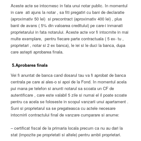
Aceste acte se intocmesc in fata unui notar public. In momentul
in care ati ajuns la notar , sa fiti pregatiri cu bani de declaratie
(aproximativ 50 lei) si precontract (aproximativ 400 lei) , plus
banii de avans ( 5% din valoarea creditului) pe care-i inmanati
proprietarului in fata notarului. Aceste acte vor fi intocmite in mai
multe exemplare, pentru fiecare parte contractuala ( 5 ex- tu ,
proprietari , notar si 2 ex banca), le iei si le duci la banca, dupa
care astepti aprobarea finala.
5.Aprobarea finala
Vei fi anuntat de banca cand dosarul tau va fi aprobat de banca
centrala pe care ai ales-o si apoi de la Fond. In momentul acela
pui mana pe telefon si anunti notarul sa scoata un CF de
autentificare , care este valabil 5 zile si numai el il poate scoate
pentru ca acela se foloseste in scopul vanzarii unui apartament .
Suni si proprietarul sa se pregateasca cu actele necesare
intocmirii contractului final de vanzare cumparare si anume:
– certificat fiscal de la primaria locala precum ca nu au dari la
stat (impozite pe proprietati si altele) pentru ambii proprietari.