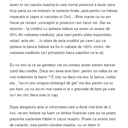
avem si noi casuta noastra,la care numai proiectul a durat ceva
timp pana sa ne hotaram la varianta finala ,asta pentru ca trebuia
impacata si capra si varza(eu si Ovi)….Bine macar ca nu am
frecat pe nimeni ,conceptul si proiectul l-am facut noi .Dar sa
revenim , la creditul cu ipoteca trebuia sa avem un avans de
25% din valoarea creditului, plus bani pentru plata impozitelor,
notari, acte etc …In afara de asta,imobilul pe care-l pui ca
ipoteca la banca trebuie sa fie in valoare de 120% minim, din
valoarea creditului ce-l primesti(in baza salariilor ce le ai)
Eu nu stiu la ce se gandesc cei ce conduc acest sistem bancar
cand dau credite .Daca am avea acei bani ,pentru ce naiba sa ne
mai indatoram la banci ? E clar ca daca ma duc la banca, vorba
aia…”sa-mi pun singura streangul de gat” ma duc pentru ca nu
am bani ,nu ca sa-mi mai ceara si ei o gramada de bani pe care
nu-i am nici daca stau in cap.
Dupa alergatura asta si informarea care a durat mai bine de 2
luni, ne-am hotarat sa luam un broker financiar care sa ne poata
prezenta variantele fiabile in cazul noastru .Poate ca exista zeci
de variante ,insa pentru situatia noastra, cu un teren in