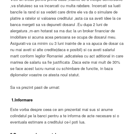
,va sfatuiesc sa va incarcati cu multa rabdare. Incercati sa luati
bancile la rand si sa vedeti care dintre ele va da o simulare de
platire a ratelor si valoarea creditului ,asta ca sa aveti idee la ce
banca mergeti sa va depuneti dosarul .Eu dupa 2 luni de
alergatura ,m-am hotarat sa ma duc la un broker financiar de
imobiliare si acuma acea persoana se ocupa de dosarul meu.
Asigurati-va ca minim cu 3 luni inainte de a va apuca de dosar ca
nu mai aveti si alte credite(daca e posibil) si ca aveti salariul
marit conform legilor Romaniei ,adicatelea cu act aditional in care
marirea de salariu sa fie justificata .Daca este mai mult de 30%
se face acest lucru numai cu schimbare de functie, in baza
diplomelor voastre ce atesta noul statut.
Sa va prezint pasii de urmat:
1.Informare
Este vorba despre ceea ce am prezentat mai sus si anume
colindatul pe la banci pentru a te informa de acte necesare si o
eventuala estimare a creditului ce-l poti lua.