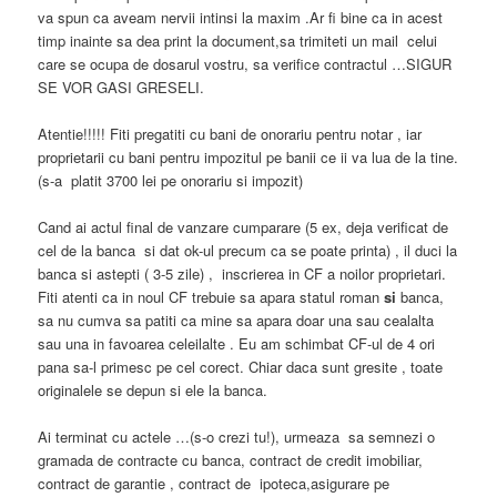
va spun ca aveam nervii intinsi la maxim .Ar fi bine ca in acest
timp inainte sa dea print la document,sa trimiteti un mail celui
care se ocupa de dosarul vostru, sa verifice contractul …SIGUR
SE VOR GASI GRESELI.
Atentie!!!!! Fiti pregatiti cu bani de onorariu pentru notar , iar
proprietarii cu bani pentru impozitul pe banii ce ii va lua de la tine.
(s-a platit 3700 lei pe onorariu si impozit)
Cand ai actul final de vanzare cumparare (5 ex, deja verificat de
cel de la banca si dat ok-ul precum ca se poate printa) , il duci la
banca si astepti ( 3-5 zile) , inscrierea in CF a noilor proprietari.
Fiti atenti ca in noul CF trebuie sa apara statul roman
si
banca,
sa nu cumva sa patiti ca mine sa apara doar una sau cealalta
sau una in favoarea celeilalte . Eu am schimbat CF-ul de 4 ori
pana sa-l primesc pe cel corect. Chiar daca sunt gresite , toate
originalele se depun si ele la banca.
Ai terminat cu actele …(s-o crezi tu!), urmeaza sa semnezi o
gramada de contracte cu banca, contract de credit imobiliar,
contract de garantie , contract de ipoteca,asigurare pe