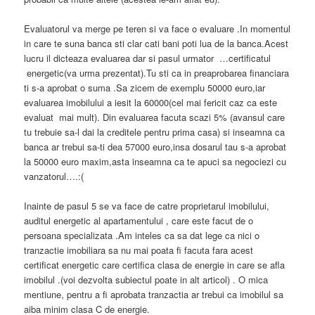
Evaluatorul va merge pe teren si va face o evaluare .In momentul
in care te suna banca sti clar cati bani poti lua de la banca.Acest
lucru il dicteaza evaluarea dar si pasul urmator …certificatul
energetic(va urma prezentat).Tu sti ca in preaprobarea financiara
ti s-a aprobat o suma .Sa zicem de exemplu 50000 euro,iar
evaluarea imobilului a iesit la 60000(cel mai fericit caz ca este
evaluat mai mult). Din evaluarea facuta scazi 5% (avansul care
tu trebuie sa-l dai la creditele pentru prima casa) si inseamna ca
banca ar trebui sa-ti dea 57000 euro,insa dosarul tau s-a aprobat
la 50000 euro maxim,asta inseamna ca te apuci sa negociezi cu
vanzatorul….:(
Inainte de pasul 5 se va face de catre proprietarul imobilului,
auditul energetic al apartamentului , care este facut de o
persoana specializata .Am inteles ca sa dat lege ca nici o
tranzactie imobiliara sa nu mai poata fi facuta fara acest
certificat energetic care certifica clasa de energie in care se afla
imobilul .(voi dezvolta subiectul poate in alt articol) . O mica
mentiune, pentru a fi aprobata tranzactia ar trebui ca imobilul sa
aiba minim clasa C de energie.