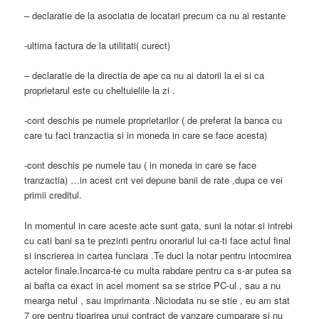
– declaratie de la asociatia de locatari precum ca nu ai restante
-ultima factura de la utilitati( curect)
– declaratie de la directia de ape ca nu ai datorii la ei si ca
proprietarul este cu cheltuielile la zi .
-cont deschis pe numele proprietarilor ( de preferat la banca cu
care tu faci tranzactia si in moneda in care se face acesta)
-cont deschis pe numele tau ( in moneda in care se face
tranzactia) …in acest cnt vei depune banii de rate ,dupa ce vei
primii creditul.
In momentul in care aceste acte sunt gata, suni la notar si intrebi
cu cati bani sa te prezinti pentru onorariul lui ca-ti face actul final
si inscrierea in cartea funciara .Te duci la notar pentru intocmirea
actelor finale.Incarca-te cu multa rabdare pentru ca s-ar putea sa
ai bafta ca exact in acel moment sa se strice PC-ul , sau a nu
mearga netul , sau imprimanta .Niciodata nu se stie , eu am stat
7 ore pentru tiparirea unui contract de vanzare cumparare si nu