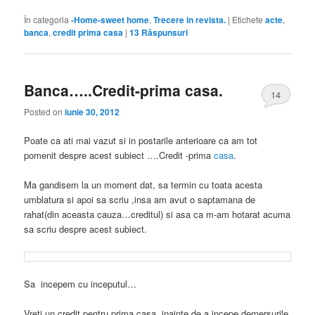
În categoria
-Home-sweet home
,
Trecere in revista.
|
Etichete
acte
,
banca
,
credit prima casa
|
13
Răspunsuri
Banca…..Credit-prima casa.
14
Posted on
iunie 30, 2012
Poate ca ati mai vazut si in postarile anterioare ca am tot
pomenit despre acest subiect ….Credit -prima
casa
.
Ma gandisem la un moment dat, sa termin cu toata acesta
umblatura si apoi sa scriu ,insa am avut o saptamana de
rahat(din aceasta cauza…creditul) si asa ca m-am hotarat acuma
sa scriu despre acest subiect.
Sa incepem cu inceputul…
Vreti un credit pentru prima casa ,inainte de a incepe demersurile