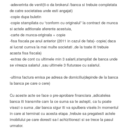
-adeverinta de venit(ti-o da brokerul /banca si trebuie completata
de catre societatea unde esti angajat)
-copie dupa buletin
-copie stampilata cu “conform cu originalul” la contract de munca
si actele aditionale aferente acestuia,
-carte de munca-originala + copie
-fisa fiscala pe anul anterior (2011 in cazul de fata)- copie( daca
ai lucrat cumva la mai multe societati ,de la toate iti trebuie
acasta fisa fiscala)
-extras de cont cu ultimele min 3 salarii,stampilat de banca unde
se vireaza salariul ,sau ultimele 3 fluturase cu salariul.
-ultima factura emisa pe adresa de domiciliu(depinde de la banca
la banca pe care o cere)
Cu aceste acte se face o pre-aprobare financiara ,adicatelea
banca iti transmite cam la ce suma sa te astepti, ca tu poate
visezi o suma ,dar banca sigur iti va spulbera visele.In momentul
in care ai terminat cu acesta etapa ,trebuie sa pregatesti actele
imobilului pe care doresti sa-l achizitionezi si se trece la pasul
urmator.