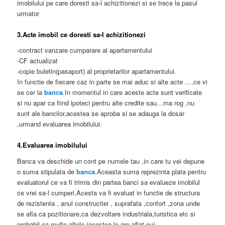
imobilului pe care doresti sa-l achizitionezi si se trece la pasul
urmator
3.Acte imobil ce doresti sa-l achizitionezi
-contract vanzare cumparare al apartamentului
-CF actualizat
-copie buletin(pasaport) al proprietarilor apartamentului.
In functie de fiecare caz in parte se mai aduc si alte acte ….ce vi
se cer la
banca
.In momentul in care aceste acte sunt verificate
si nu apar ca fiind ipoteci pentru alte credite sau…ma rog ,nu
sunt ale bancilor,acestea se aproba si se adauga la dosar
,urmand evaluarea imobilului.
4.Evaluarea imobilului
Banca va deschide un cont pe numele tau ,in care tu vei depune
o suma stipulata de
banca
.Aceasta suma reprezinta plata pentru
evaluatorul ce va fi trimis din partea banci sa evalueze imobilul
ce vrei sa-l cumperi.Acesta va fi evaluat in functie de structura
de rezistenta , anul constructiei , suprafata ,confort ,zona unde
se afla ca pozitionare,ca dezvoltare industriala,turistica etc si
probabil ca multe altele (acestea le-am aflat eu).