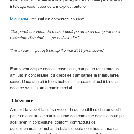
inteleaga exact ceea ce am explicat anterior.
Micutu204
intr-unul din comentarii spunea:
“Dar parcă era vorba de o casă nouă pe un teren cumpărat cu o
proiectare discutată …. pe celălalt site.”
“Am în cap … poveşti din aprilie-mai 2011 pînă acum.”
Este vorba despre aceeasi casa noua,insa pe un teren care noi l-
am luat in concesiune ,
cu drept de cumparare la intabularea
casei
. Daca sunteti intr-o situatie similara,cascati ochii bine la
ceea ce scriu in urmatoarele randuri .
1.Informare
Am fost la vreo 4 banci sa vedem in ce conditii ne dau un credit
pentru a construi o casa si anume cea care este deja inceputa pe
acel teren in concesiune( conform contractului de
concesionare,in primul an trebuia inceputa constructia ,asa ca