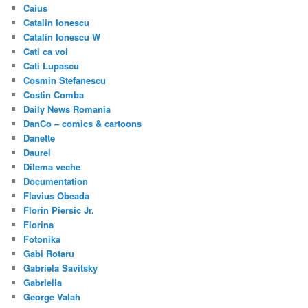
Caius
Catalin Ionescu
Catalin Ionescu W
Cati ca voi
Cati Lupascu
Cosmin Stefanescu
Costin Comba
Daily News Romania
DanCo – comics & cartoons
Danette
Daurel
Dilema veche
Documentation
Flavius Obeada
Florin Piersic Jr.
Florina
Fotonika
Gabi Rotaru
Gabriela Savitsky
Gabriella
George Valah