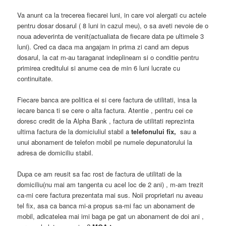
Va anunt ca la trecerea fiecarei luni, in care voi alergati cu actele
pentru dosar dosarul ( 8 luni in cazul meu), o sa aveti nevoie de o
noua adeverinta de venit(actualiata de fiecare data pe ultimele 3
luni). Cred ca daca ma angajam in prima zi cand am depus
dosarul, la cat m-au taraganat indeplineam si o conditie pentru
primirea creditului si anume cea de min 6 luni lucrate cu
continuitate.
Fiecare banca are politica ei si cere factura de utilitati, insa la
iecare banca ti se cere o alta factura. Atentie , pentru cei ce
doresc credit de la Alpha Bank , factura de utilitati reprezinta
ultima factura de la domiciuliul stabil a
telefonului fix,
sau a
unui abonament de telefon mobil pe numele depunatorului la
adresa de domiciliu stabil.
Dupa ce am reusit sa fac rost de factura de utilitati de la
domiciliu(nu mai am tangenta cu acel loc de 2 ani) , m-am trezit
ca-mi cere factura prezentata mai sus. Noii proprietari nu aveau
tel fix, asa ca banca mi-a propus sa-mi fac un abonament de
mobil, adicatelea mai imi baga pe gat un abonament de doi ani ,