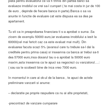
plata pentru evaluatorul ce va fi trimis din partea banci sa
evalueze imobilul ce vrei sa-l cumperi ( te mai costa in jur de 100
de euro , depinde de fiecare banca in parte).Banca o sa va
anunte in functie de evaluare cat este dispusa ea sa dea pe
apartament.
Tu sti ca in preaprobarea financiara ti s-a aprobat o suma .Sa
zicem de exemplu 50000 euro,iar evaluarea imobilului a iesit la
60000(cel mai fericit caz ca este evaluat mai mult). Din
evaluarea facuta scazi 5% (avansul care tu trebuie sa-l dai la
creditele pentru prima casa) si inseamna ca banca ar trebui sa-ti
dea 57000 euro,insa dosarul tau s-a aprobat la 50000 euro
maxim,asta inseamna ca te apuci sa negociezi cu vanzatorul….:
( sau sa te scobesti bine de inca vreo 7000 euro.
In momentul in care ai ok-ul de la banca , te apuci de actele
preliminare vanzarii si anume:
– declaratie pe proprie raspudere ca nu ai alte proprietati,
-precontract de vanzare cumparare