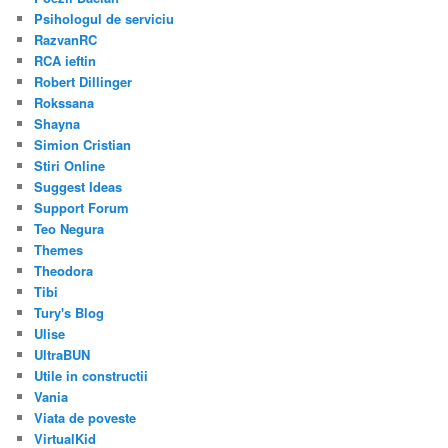
Psihologul de serviciu
RazvanRC
RCA ieftin
Robert Dillinger
Rokssana
Shayna
Simion Cristian
Stiri Online
Suggest Ideas
Support Forum
Teo Negura
Themes
Theodora
Tibi
Tury's Blog
Ulise
UltraBUN
Utile in constructii
Vania
Viata de poveste
VirtualKid