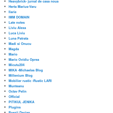
Heavybrick- jurnal de casa noua
Herta Marius-Varu
Ilarie
IMM DOMAIN
Late notes
Liviu Alexa
Luca Liviu
Luna Patrata
Madi si Onucu
Magda
Mario
Mario Ovidiu Oprea
Micutu204
MIKA -Michaelas Blog
Millenium Blog
Mobilier rustic -Rustic LARI
Munteanu
Octav Pelin
Official
PITIKUL JENIKA
Plugins
Poezii Dacian