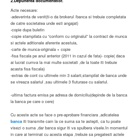
2.Depunerea documentelor.
Acte necesare:
-adeverinta de venit(ti-o da brokerul /banca si trebuie completata
de catre societatea unde esti angajat)
-copie dupa buletin
-copie stampilata cu “conform cu originalul” la contract de munca
si actele aditionale aferente acestuia,
-carte de munca-originala + copie
-fisa fiscala pe anul anterior (2011 in cazul de fata)- copie( daca
ai lucrat cumva la mai multe societati ,de la toate iti trebuie
acasta fisa fiscala)
-extras de cont cu ultimele min 3 salarii,stampilat de banca unde
se vireaza salariul ,sau ultimele 3 fluturase cu salariul.
-ultima factura emisa pe adresa de domiciliu(depinde de la banca
la banca pe care o cere)
Cu aceste acte se face o pre-aprobare financiara ,adicatelea
banca
iti transmite cam la ce suma sa te astepti, ca tu poate
visezi o suma ,dar banca sigur iti va spulbera visele.In momentul
in care ai terminat cu acesta etapa ,trebuie sa pregatesti actele