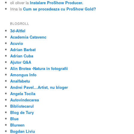
oli oliver
la
Instalare ProShow Producer.
Irina
la
Cum se procedeaza cu ProShow Gold?
BLOGROLL
3d-Altfel
Academia Catavenc
Acuvio
Adrian Barbat
Adrian Cuba
Ajutor Q&A
Alin Brotea -Natura in fotografii
Amongus Info
Analfabetu
Andrei Pavel…Artist, nu bloger
Angela Tocila
Autovindecarea
Bibliotecarul
Blog de Tury
Blue
Blureen
Bogdan Liviu