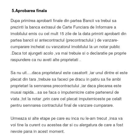
5.Aprobarea finala
Dupa primirea aprobarii finale din partea Bancii va trebui sa
prezinti la banca extrasul de Carte Funciara de Informare a
imobilului emis cu cel mult 15 zile de la data primirii aprobarii din
partea bancii si antecontractul (precontractului ) de vanzare-
cumparare incheiat cu vanzatorul imobilului la un notar public
.Daca tot ajungeti acolo ,va mai trebuie si o declaratie pe proprie
raspundere ca nu aveti alte proprietati .
Sa nu uit….daca proprietarul este casatorit ,iar unul dintre ei este
plecat din tara ,trebuie sa faceci pe dracu in patru sa fie ambi
proprietari la semnarea precontractului ,iar daca plecarea este
musai rapida…sa se faca o imputernicire catre partenerul de
viata ,tot la notar ,prin care cel plecat imputerniceste pe celalt
pentru semnarea contractului final de vanzare cumparare.
Urmeaza si alte etape pe care eu inca nu le-am trecut ,insa va
voi tine la curent cu acestea dar si cu alergatura de care a fost
nevoie pana in acest moment.