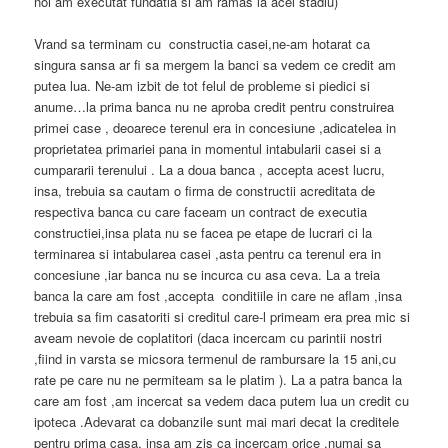
noi am executat fundatia si am ramas la acel stadiu)
Vrand sa terminam cu constructia casei,ne-am hotarat ca
singura sansa ar fi sa mergem la banci sa vedem ce credit am
putea lua. Ne-am izbit de tot felul de probleme si piedici si
anume…la prima banca nu ne aproba credit pentru construirea
primei case , deoarece terenul era in concesiune ,adicatelea in
proprietatea primariei pana in momentul intabularii casei si a
cumpararii terenului . La a doua banca , accepta acest lucru,
insa, trebuia sa cautam o firma de constructii acreditata de
respectiva banca cu care faceam un contract de executia
constructiei,insa plata nu se facea pe etape de lucrari ci la
terminarea si intabularea casei ,asta pentru ca terenul era in
concesiune ,iar banca nu se incurca cu asa ceva. La a treia
banca la care am fost ,accepta conditiile in care ne aflam ,insa
trebuia sa fim casatoriti si creditul care-l primeam era prea mic si
aveam nevoie de coplatitori (daca incercam cu parintii nostri
,fiind in varsta se micsora termenul de rambursare la 15 ani,cu
rate pe care nu ne permiteam sa le platim ). La a patra banca la
care am fost ,am incercat sa vedem daca putem lua un credit cu
ipoteca .Adevarat ca dobanzile sunt mai mari decat la creditele
pentru prima casa, insa am zis ca incercam orice ,numai sa