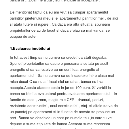
De mentionat faptul ca eu am vrut sa cumpar apartamentul
parintilor prietenului meu si el apartamentul parintilor mei , de aici
si atata futere si rupere . Ca daca era alta situatia, spuneam
proprietarilor ce au de facut si daca vroiau sa mai vanda, se
ocupau de acte.
4.Evaluarea imobilului
In tot acest timp sa nu cumva sa credeti ca stati degeaba.
Spuneti proprietarilor sa caute o persoana atestata pe audit
energetic si sa va rezolve cu un certificat energetic al
apartamentului . Sa nu cumva sa se incadreze intr-o clasa mai
mica decat C ca nu ati facut nici un rahat, banca nu-l va
accepta.Acesta afacere costa in jur de 100 euro. Si vorbiti la
banca sa trimita evaluatorul pentru evaluarea apartamentului . In
functie de oras , zona, magistrale CFR , drumuri, porturi,
rezistenta constructiei , anul constructiei , etaj si altele se va da
un punctaj pe apartament si in functie de acesta se propune un
pret .Banca va deschide un cont pe numele tau ,in care tu vei
depune o suma stipulata de banca.Aceasta suma reprezinta