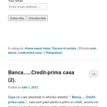
Your email:
În categoria
-Home-sweet home
,
Trecere in revista.
|
Etichete
acte
,
banca
,
credit prima casa
|
7
Răspunsuri
Banca…..Credit-prima casa
13
(2).
Posted on
iulie 1, 2012
Dupa ce v-am prezentat in articolul anterior,
” Banca…..Credit-
prima casa.”
, care sunt pasii pentru a primi un credit, acuma voi
incerca sa iau fiecare etapa in parte,pentru ca unele persoane sa