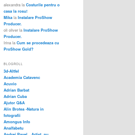
alexandra
la
Costurile pentru o
casa la rosu!
Mika
la
Instalare ProShow
Producer.
oli oliver
la
Instalare ProShow
Producer.
Irina
la
Cum se procedeaza cu
ProShow Gold?
BLOGROLL
3d-Altfel
Academia Catavenc
Acuvio
Adrian Barbat
Adrian Cuba
Ajutor Q&A
Alin Brotea -Natura in
fotografii
Amongus Info
Analfabetu
Andrei Pavel…Artist, nu