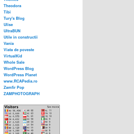
Theodora
Tibi
Tury's Blog
Ulise
UltraBUN
Utile in constructii
Vania
Viata de poveste
VirtualKid
Whole Sale
WordPress Blog
WordPress Planet
www.RCAPedia.ro
Zamfir Pop
ZAMPHOTOGRAPH