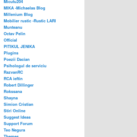
Micutu204
MIKA -Michaelas Blog
Millenium Blog
Mobilier rustic -Rustic LARI
Munteanu
Octav Pelin
Official
PITIKUL JENIKA
Plugins
Poezii Dacian
Psihologul de serviciu
RazvanRC
RCA ieftin
Robert Dillinger
Rokssana
Shayna
Simion Cristian
Stiri Online
Suggest Ideas
Support Forum
Teo Negura
Themes