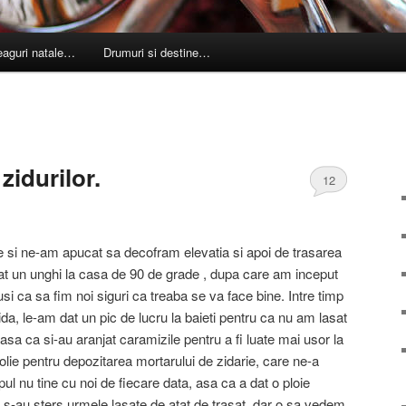
leaguri natale…
Drumuri si destine…
zidurilor.
12
le si ne-am apucat sa decofram elevatia si apoi de trasarea
dat un unghi la casa de 90 de grade , dupa care am inceput
usi ca sa fim noi siguri ca treaba se va face bine. Intre timp
ida, le-am dat un pic de lucru la baieti pentru ca nu am lasat
 asa ca si-au aranjat caramizile pentru a fi luate mai usor la
olie pentru depozitarea mortarului de zidarie, care ne-a
mpul nu tine cu noi de fiecare data, asa ca a dat o ploie
s-au sters urmele lasate de atat de trasat, dar o sa vedem