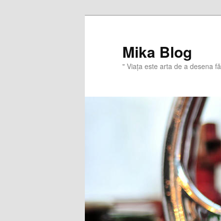
Sari
Sari
la
la
conținutul
conținutul
Mika Blog
principal
secundar
" Viaţa este arta de a desena f