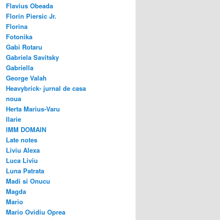
Flavius Obeada
Florin Piersic Jr.
Florina
Fotonika
Gabi Rotaru
Gabriela Savitsky
Gabriella
George Valah
Heavybrick- jurnal de casa
noua
Herta Marius-Varu
Ilarie
IMM DOMAIN
Late notes
Liviu Alexa
Luca Liviu
Luna Patrata
Madi si Onucu
Magda
Mario
Mario Ovidiu Oprea