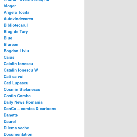
bloger
Angela Tocila
Autovindecarea
Bibliotecarul
Blog de Tury
Blue
Blureen
Bogdan Liviu
Caius
Catalin Ionescu
Catalin Ionescu W
Cati ca voi
Cati Lupascu
Cosmin Stefanescu
Costin Comba
Daily News Romania
DanCo – comics & cartoons
Danette
Daurel
Dilema veche
Documentation