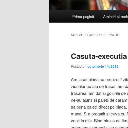
Meniu
Prima pagină
Amintiri si me
principal
ARHIVE ETICHETE:
ELEVATIE
Casuta-executia 
Posted on
octombrie 14, 2012
Am lasat placa sa respire 2 zi
zidurilor cu ata de trasat, am 
trasarea, am dat si golurile de 
ne-au ajuns si paletii de caram
sa puna paletii direct pe placa,
mana. S-a pregatit si cuva cu f
venit la cifa. Bine-nteles ca ti
zdravana si probabil ca acuma 