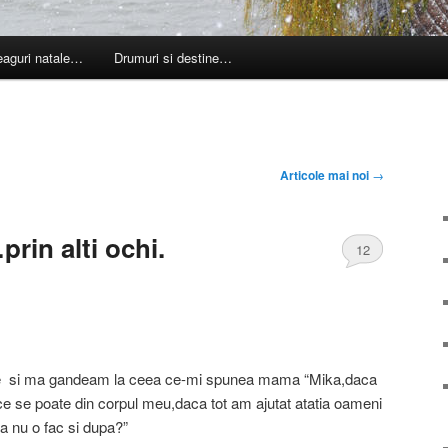
leaguri natale…
Drumuri si destine…
Articole mai noi
→
prin alti ochi.
12
 si ma gandeam la ceea ce-mi spunea mama “Mika,daca
e se poate din corpul meu,daca tot am ajutat atatia oameni
 sa nu o fac si dupa?”