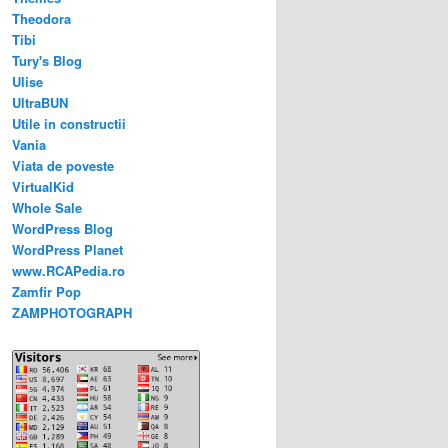
Theodora
Tibi
Tury's Blog
Ulise
UltraBUN
Utile in constructii
Vania
Viata de poveste
VirtualKid
Whole Sale
WordPress Blog
WordPress Planet
www.RCAPedia.ro
Zamfir Pop
ZAMPHOTOGRAPH