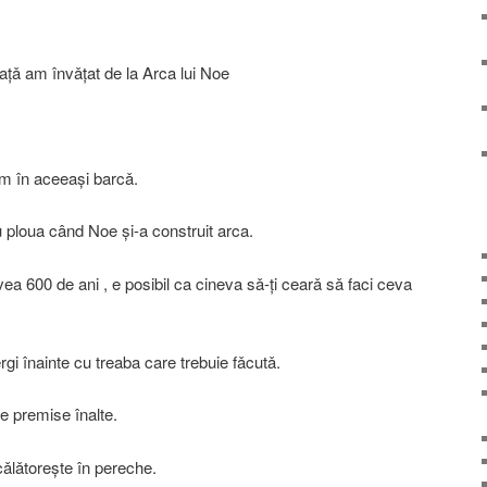
iaţǎ am învǎţat de la Arca lui Noe
em în aceeaşi barcǎ.
u ploua când Noe şi-a construit arca.
vea 600 de ani , e posibil ca cineva sǎ-ţi cearǎ sǎ faci ceva
ergi înainte cu treaba care trebuie fǎcutǎ.
pe premise înalte.
cǎlǎtoreşte în pereche.