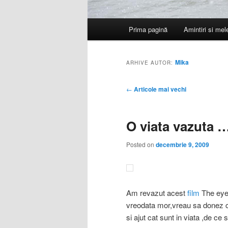
Meniu
Prima pagină
Amintiri si me
principal
Mika
ARHIVE AUTOR:
Navigare
←
Articole mai vechi
în
articole
O viata vazuta …
Posted on
decembrie 9, 2009
Am revazut acest
film
The eye
vreodata mor,vreau sa donez c
si ajut cat sunt in viata ,de ce