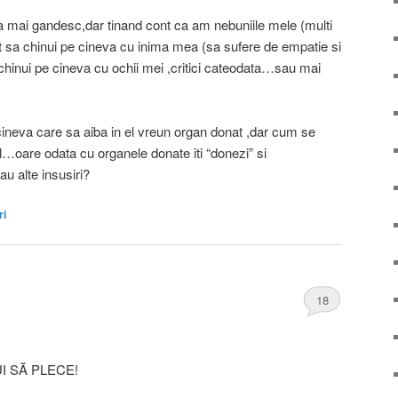
ca mai gandesc,dar tinand cont ca am nebuniile mele (multi
rect sa chinui pe cineva cu inima mea (sa sufere de empatie si
hinui pe cineva cu ochii mei ,critici cateodata…sau mai
ineva care sa aiba in el vreun organ donat ,dar cum se
l…oare odata cu organele donate iti “donezi” si
sau alte insusiri?
ri
18
I SĂ PLECE!