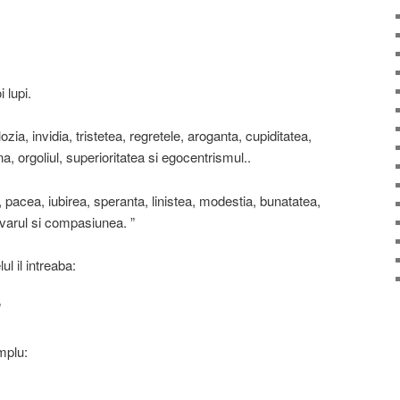
i lupi.
ozia, invidia, tristetea, regretele, aroganta, cupiditatea,
na, orgoliul, superioritatea si egocentrismul..
 pacea, iubirea, speranta, linistea, modestia, bunatatea,
varul si compasiunea. ”
l il intreaba:
”
mplu: