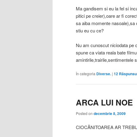
Ma gandisem si eu la fel si in
pitici pe creier),oare ar fi co
sa aiba momente nasoale),sa c
stiu eu cu ce?
Nu am cunoscut niciodata pe c
spune ca viata reala bate filmu
amintirile,trairile,sentimentele 
În categoria
Diverse.
|
12
Răspunsu
ARCA LUI NOE
Posted on
decembrie 8, 2009
CIOCĂNITOAREA AR TREBU