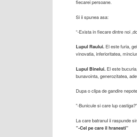
fiecarei persoane.
Si ii spunea asa:
“-Exista in fiecare dintre noi ,do
Lupul Raului.
El este furia, gel
vinovatia, inferioritatea, minciu
Lupul Binelui.
El este bucuria,
bunavointa, generozitatea, ade
Dupa o clipa de gandire nepotelu
”-Bunicule si care lup castiga?
La care batranul ii raspunde si
”-Cel pe care il hranesti”