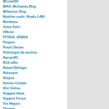
Micutu204
MIKA -Michaelas Blog
Millenium Blog
Mobilier rustic -Rustic LARI
Munteanu
Octav Pelin
Official
PITIKUL JENIKA
Plugins
Poezii Dacian
Psihologul de serviciu
RazvanRC
RCA ieftin
Robert Dillinger
Rokssana
Shayna
Simion Cristian
Stiri Online
Suggest Ideas
Support Forum
Teo Negura
Themes