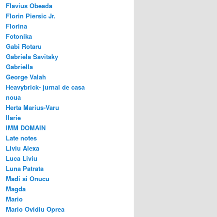
Flavius Obeada
Florin Piersic Jr.
Florina
Fotonika
Gabi Rotaru
Gabriela Savitsky
Gabriella
George Valah
Heavybrick- jurnal de casa
noua
Herta Marius-Varu
Ilarie
IMM DOMAIN
Late notes
Liviu Alexa
Luca Liviu
Luna Patrata
Madi si Onucu
Magda
Mario
Mario Ovidiu Oprea