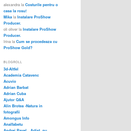
alexandra
la
Costurile pentru o
casa la rosu!
Mika
la
Instalare ProShow
Producer.
oli oliver
la
Instalare ProShow
Producer.
Irina
la
Cum se procedeaza cu
ProShow Gold?
BLOGROLL
3d-Altfel
Academia Catavenc
Acuvio
Adrian Barbat
Adrian Cuba
Ajutor Q&A
Alin Brotea -Natura in
fotografii
Amongus Info
Analfabetu
Andrei Pavel…Artist, nu