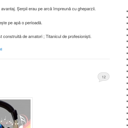
avantaj. Şerpii erau pe arcǎ împreunǎ cu gheparzii.
teşte pe apǎ o perioadǎ.
t construitǎ de amatori ; Titanicul de profesionişti.
ri
12