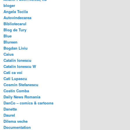
bloger
Angela Tocila
Autovindecarea
Bibliotecarul
Blog de Tury
Blue
Blureen
Bogdan Liviu
Caius
Catalin Ionescu
Catalin Ionescu W
Cati ca voi
Cati Lupascu
Cosmin Stefanescu
Costin Comba
Daily News Romania
DanCo – comics & cartoons
Danette
Daurel
Dilema veche
Documentation