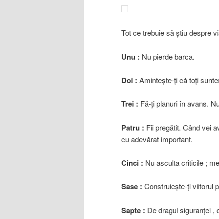
Tot ce trebuie sǎ ştiu despre v
Unu :
Nu pierde barca.
Doi :
Aminteşte-ţi cǎ toţi sunt
Trei :
Fǎ-ţi planuri în avans. N
Patru :
Fii pregǎtit. Când vei a
cu adevǎrat important.
Cinci :
Nu asculta criticile ; m
Sase :
Construieşte-ţi viitorul 
Sapte :
De dragul siguranţei , 