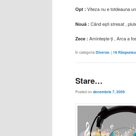
Opt :
Viteza nu e totdeauna un 
Nouǎ :
Când eşti stresat , plu
Zece :
Aminteşte-ţi , Arca a fos
În categoria
Diverse.
|
18
Răspunsu
Stare…
Posted on
decembrie 7, 2009