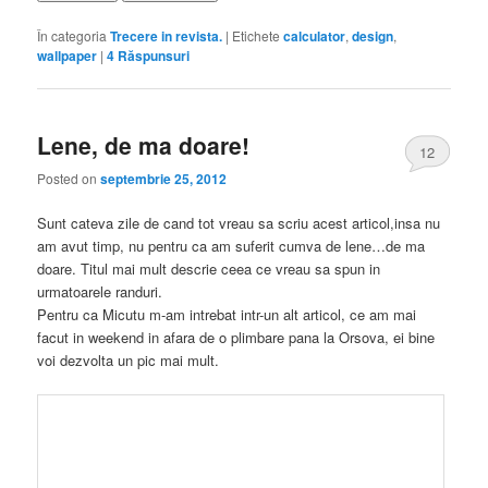
În categoria
Trecere in revista.
|
Etichete
calculator
,
design
,
wallpaper
|
4
Răspunsuri
Lene, de ma doare!
12
Posted on
septembrie 25, 2012
Sunt cateva zile de cand tot vreau sa scriu acest articol,insa nu
am avut timp, nu pentru ca am suferit cumva de lene…de ma
doare. Titul mai mult descrie ceea ce vreau sa spun in
urmatoarele randuri.
Pentru ca Micutu m-am intrebat intr-un alt articol, ce am mai
facut in weekend in afara de o plimbare pana la Orsova, ei bine
voi dezvolta un pic mai mult.