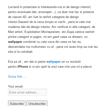
Lucrand in proiectare si interesandu-ma si de design interior(
pentru eventuale idei, amenajari…), ca doar mai fac si proiecte
de casute 3D, am luat la rasfoit categoria de design
interior.Gasesti de la ceva simplu si vechi , pana la cele mai
moderne idei de design interior. Am verificat si alte categorii, de
Mari artisti, Exploitation Movieposters etc.Dupa cateva rasfoiri
printre categorii si pagini, mi-am gasit ceea ce doream, un
wallpaper
combinat cu cate ceva din ceea ce fac eu,
deocamdata ma multumesc cu el , pana voi avea timp sa mai iau
site-ul la cotrobait.
Era sa uit , am dat si peste
wallpaper
-uri cu rezolutii
pentru
iPhone
si m-am oprit la unul care mie una mi-a placut.
Sursa foto …
Your email: