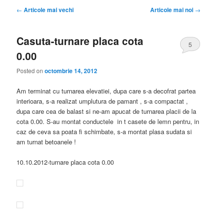
Navigare
←
Articole mai vechi
Articole mai noi
→
în
articole
Casuta-turnare placa cota
5
0.00
Posted on
octombrie 14, 2012
Am terminat cu turnarea elevatiei, dupa care s-a decofrat partea
interioara, s-a realizat umplutura de pamant , s-a compactat ,
dupa care cea de balast si ne-am apucat de turnarea placii de la
cota 0.00. S-au montat conductele in t casete de lemn pentru, in
caz de ceva sa poata fi schimbate, s-a montat plasa sudata si
am turnat betoanele !
10.10.2012-turnare placa cota 0.00