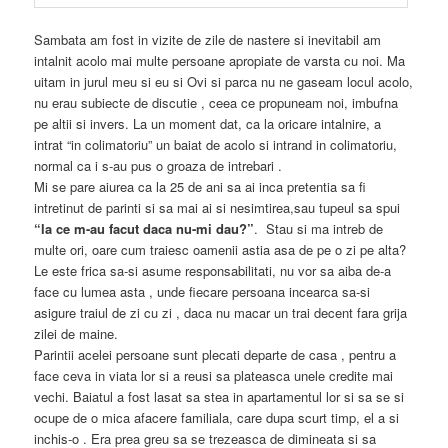
Sambata am fost in vizite de zile de nastere si inevitabil am
intalnit acolo mai multe persoane apropiate de varsta cu noi. Ma
uitam in jurul meu si eu si Ovi si parca nu ne gaseam locul acolo,
nu erau subiecte de discutie , ceea ce propuneam noi, imbufna
pe altii si invers. La un moment dat, ca la oricare intalnire, a
intrat “in colimatoriu” un baiat de acolo si intrand in colimatoriu,
normal ca i s-au pus o groaza de intrebari .
Mi se pare aiurea ca la 25 de ani sa ai inca pretentia sa fi
intretinut de parinti si sa mai ai si nesimtirea,sau tupeul sa spui
“la ce m-au facut daca nu-mi dau?”
. Stau si ma intreb de
multe ori, oare cum traiesc oamenii astia asa de pe o zi pe alta?
Le este frica sa-si asume responsabilitati, nu vor sa aiba de-a
face cu lumea asta , unde fiecare persoana incearca sa-si
asigure traiul de zi cu zi , daca nu macar un trai decent fara grija
zilei de maine.
Parintii acelei persoane sunt plecati departe de casa , pentru a
face ceva in viata lor si a reusi sa plateasca unele credite mai
vechi. Baiatul a fost lasat sa stea in apartamentul lor si sa se si
ocupe de o mica afacere familiala, care dupa scurt timp, el a si
inchis-o . Era prea greu sa se trezeasca de dimineata si sa