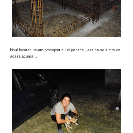
Noul locatar, ne-am procopsit cu el pe tarla , asa ca se simte ca
acasa acuma…