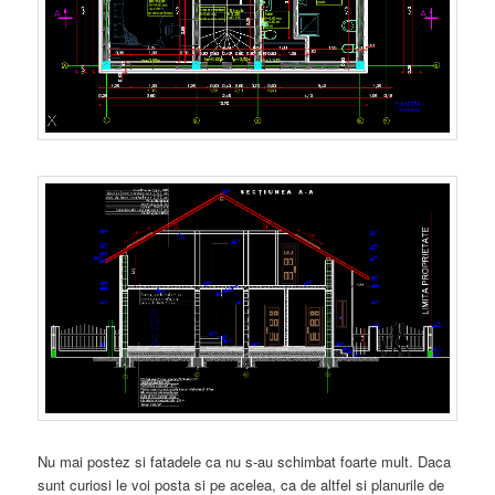
Nu mai postez si fatadele ca nu s-au schimbat foarte mult. Daca
sunt curiosi le voi posta si pe acelea, ca de altfel si planurile de