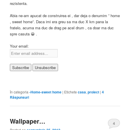
rezistenta.
Abia ne-am apucat de construirea ei , dar deja o denumim ” home
, sweet home”. Daca imi era greu sa ma duc X km pana la
fratelo, acuma ma duc de drag pe acel drum , ca doar ma duc
spre casuta 😀 .
Your email:
În categoria
-Home-sweet home
|
Etichete
casa
,
proiect
|
4
Răspunsuri
Wallpaper…
4
Posted on