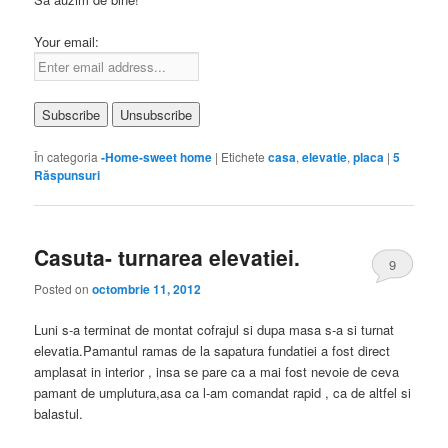
Your email:
În categoria
-Home-sweet home
|
Etichete
casa
,
elevatie
,
placa
|
5
Răspunsuri
Casuta- turnarea elevatiei.
9
Posted on
octombrie 11, 2012
Luni s-a terminat de montat cofrajul si dupa masa s-a si turnat
elevatia.Pamantul ramas de la sapatura fundatiei a fost direct
amplasat in interior , insa se pare ca a mai fost nevoie de ceva
pamant de umplutura,asa ca l-am comandat rapid , ca de altfel si
balastul.