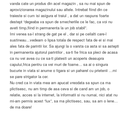
vanda cate un produs din acel magazin , sa nu mai spun de
aprovizionarea magazinului sau altele. Intrebat fiind din ce
traieste si cum isi asigura el traiul , a dat un raspuns foarte
destept “degeaba va spun de smecheriile ce le fac, ca voi nu
aveti timp,fiind in permanenta la un job stabil”.
Imi venea sa-l strang de gat pe el , dar si pe ceilalti care-l
sustineau…vedeam o lipsa totala de respect fata de ei si mai
ales fata de parintii lor. Sa ajungi la o varsta ca asta si sa astepti
in permanenta ajutorul parintilor , sa-ti fie frica sa pleci de acasa
ca nu vei avea cu ce sa-ti platesti un acoperis deasupra
capului,frica pentru ca vei muri de foame… sa ai o singura
bucurie in viata si anume o tigara si un paharel cu prietenii …mi
se pare strigator la cer.
Nu cred ca in viata mea am apucat vreodata sa spun ca ma
plictisesc, nu am timp de asa ceva si de cand am un job, o
relatie, acces si la internet, la informatii si nu numai, nici atat nu
mi-am permis acest “lux”, sa ma plictisesc, sau, sa am o lene…
de ma doare!