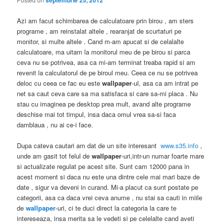
septembrie 25, 2012
Azi am facut schimbarea de calculatoare prin birou , am sters
programe , am reinstalat altele , rearanjat de scurtaturi pe
monitor, si multe altele . Cand m-am apucat si de celalalte
calculatoare, ma uitam la monitorul meu de pe birou si parca
ceva nu se potrivea, asa ca mi-am terminat treaba rapid si am
revenit la calculatorul de pe biroul meu. Ceea ce nu se potrivea
deloc cu ceea ce fac eu este
wallpaper
-ul, asa ca am intrat pe
net sa caut ceva care sa ma satisfaca si care sa-mi placa . Nu
stau cu imaginea pe desktop prea mult, avand alte programe
deschise mai tot timpul, insa daca omul vrea sa-si faca
damblaua , nu ai ce-i face.
Dupa cateva cautari am dat de un site interesant
www.s35.info
,
unde am gasit tot felul de
wallpaper
-uri,intr-un numar foarte mare
si actualizate regulat pe acest site. Sunt cam 12000 pana in
acest moment si daca nu este una dintre cele mai mari baze de
date , sigur va deveni in curand. Mi-a placut ca sunt postate pe
categorii, asa ca daca vrei ceva anume , nu stai sa cauti in miile
de
wallpaper
-uri, ci te duci direct la categoria la care te
intereseaza, insa merita sa le vedeti si pe celelalte cand aveti